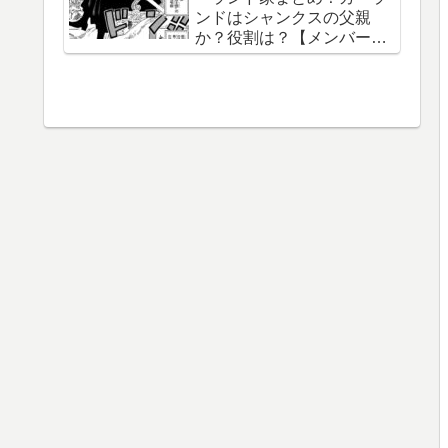
ンドはシャンクスの父親
織守・まなこ和尚】
か？役割は？【メンバー一
覧】