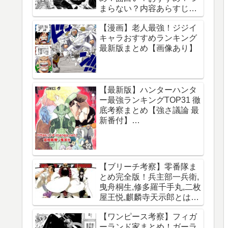
まらない？内容あらすじレ
ビュー【サカモトデイズ】
【漫画】老人最強！ジジイ
キャラおすすめランキング
最新版まとめ【画像あり】
【最新版】ハンターハンタ
ー最強ランキングTOP31 徹
底考察まとめ【強さ議論 最
新番付】
【HUNTERxHUNTER】
【ブリーチ考察】零番隊ま
とめ完全版！兵主部一兵衛,
曳舟桐生,修多羅千手丸,二枚
屋王悦,麒麟寺天示郎とは？
王鍵とは？異名は？声優CV
【ワンピース考察】フィガ
は？必殺技は？【霊王宮】
ーランド家まとめ！ガーラ
【泉湯鬼・穀王・刀神・大