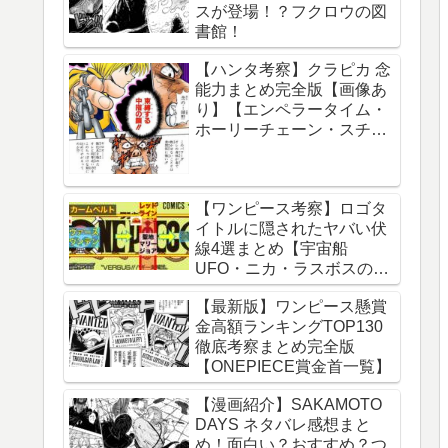
スが登場！？フクロウの図
球の運動について】
書館！
【ハンタ考察】クラピカ 念
能力まとめ完全版【画像あ
り】【エンペラータイム・
ホーリーチェーン・スチー
ルチェーン・チェーンジェ
イル・ダウジングチェー
ン】
【ワンピース考察】ロゴタ
イトルに隠されたヤバい伏
線4選まとめ【宇宙船
UFO・ニカ・ラスボスのイ
ム様・グランドライン】
【最新版】ワンピース懸賞
金高額ランキングTOP130
徹底考察まとめ完全版
【ONEPIECE賞金首一覧】
【漫画紹介】SAKAMOTO
DAYS ネタバレ感想まと
め！面白い？おすすめ？つ