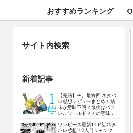
おすすめランキング
O
サイト内検索
新着記事
【完結】チ。最終回 ネタバ
レ感想レビューまとめ！結
末が意味不明？最後はパラ
レルワールド？チの意味
は？内容あらすじは？アル
ワンピース最新1134話ネタ
ベルト・ブルゼフスキと
バレ感想！2人目シャンク
は？【総合評価評判】【地