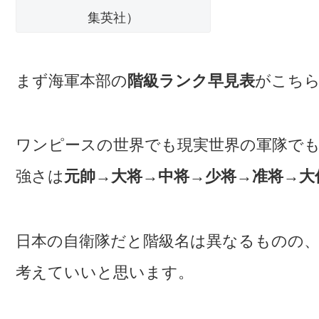
集英社）
まず海軍本部の
階級ランク早見表
がこち
ワンピースの世界でも現実世界の軍隊で
強さは
元帥→大将→中将→少将→准将→大
日本の自衛隊だと階級名は異なるものの
考えていいと思います。