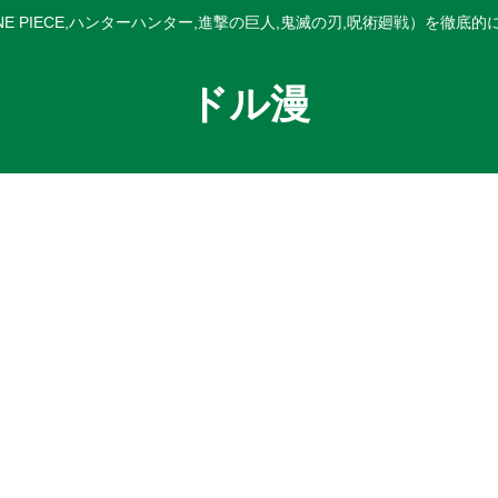
E PIECE,ハンターハンター,進撃の巨人,鬼滅の刃,呪術廻戦）を徹底
ドル漫