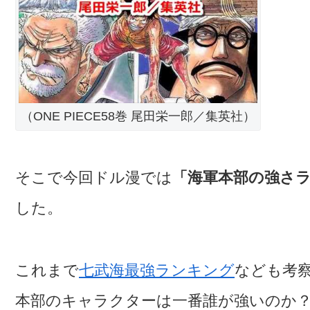
（ONE PIECE58巻 尾田栄一郎／集英社）
そこで今回ドル漫では
「海軍本部の強さ
した。
これまで
七武海最強ランキング
なども考
本部のキャラクターは一番誰が強いのか