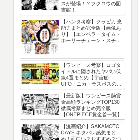
スが登場！？フクロウの図
球の運動について】
書館！
【ハンタ考察】クラピカ 念
能力まとめ完全版【画像あ
り】【エンペラータイム・
ホーリーチェーン・スチー
ルチェーン・チェーンジェ
イル・ダウジングチェー
ン】
【ワンピース考察】ロゴタ
イトルに隠されたヤバい伏
線4選まとめ【宇宙船
UFO・ニカ・ラスボスのイ
ム様・グランドライン】
【最新版】ワンピース懸賞
金高額ランキングTOP130
徹底考察まとめ完全版
【ONEPIECE賞金首一覧】
【漫画紹介】SAKAMOTO
DAYS ネタバレ感想まと
め！面白い？おすすめ？つ