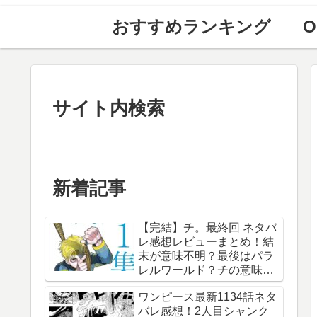
おすすめランキング
O
サイト内検索
新着記事
【完結】チ。最終回 ネタバ
レ感想レビューまとめ！結
末が意味不明？最後はパラ
レルワールド？チの意味
は？内容あらすじは？アル
ワンピース最新1134話ネタ
ベルト・ブルゼフスキと
バレ感想！2人目シャンク
は？【総合評価評判】【地