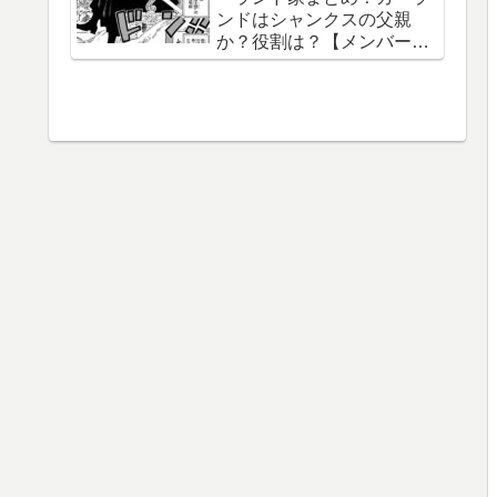
ンドはシャンクスの父親
織守・まなこ和尚】
か？役割は？【メンバー一
覧】