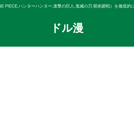
E PIECE,ハンターハンター,進撃の巨人,鬼滅の刃,呪術廻戦）を徹底
ドル漫