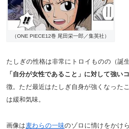
（ONE PIECE12巻 尾田栄一郎／集英社）
たしぎの性格は非常にトロイものの（誕生
「自分が女性であること」に対して強い
徴。ただ最近はたしぎ自身が強くなった
は緩和気味。
画像は
麦わらの一味
のゾロに情けをかけ