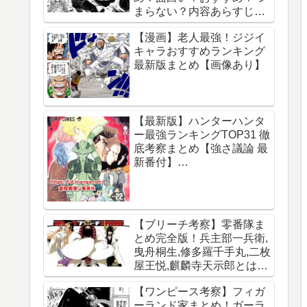
まらない？内容あらすじレ
ビュー【サカモトデイズ】
【漫画】老人最強！ジジイ
キャラおすすめランキング
最新版まとめ【画像あり】
【最新版】ハンターハンタ
ー最強ランキングTOP31 徹
底考察まとめ【強さ議論 最
新番付】
【HUNTERxHUNTER】
【ブリーチ考察】零番隊ま
とめ完全版！兵主部一兵衛,
曳舟桐生,修多羅千手丸,二枚
屋王悦,麒麟寺天示郎とは？
王鍵とは？異名は？声優CV
【ワンピース考察】フィガ
は？必殺技は？【霊王宮】
ーランド家まとめ！ガーラ
【泉湯鬼・穀王・刀神・大