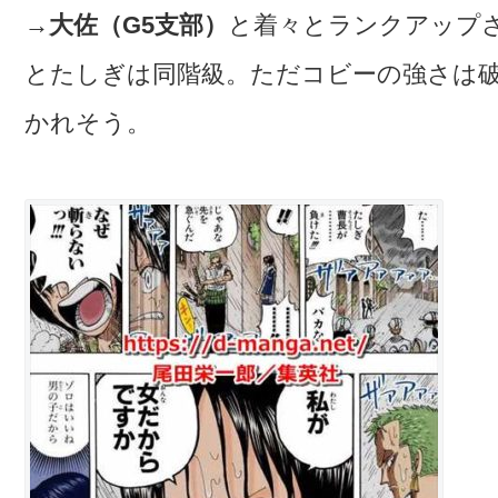
→大佐（G5支部）
と着々とランクアップ
とたしぎは同階級。ただコビーの強さは
かれそう。