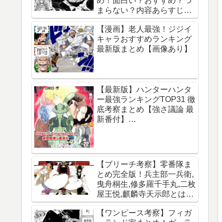
め！面白い？おすすめ？つ
まらない？内容あらすじレ
ビュー【サカモトデイズ】
【漫画】老人最強！ジジイ
キャラおすすめランキング
最新版まとめ【画像あり】
【最新版】ハンターハンタ
ー最強ランキングTOP31 徹
底考察まとめ【強さ議論 最
新番付】
【HUNTERxHUNTER】
【ブリーチ考察】零番隊ま
とめ完全版！兵主部一兵衛,
曳舟桐生,修多羅千手丸,二枚
屋王悦,麒麟寺天示郎とは？
王鍵とは？異名は？声優CV
【ワンピース考察】フィガ
は？必殺技は？【霊王宮】