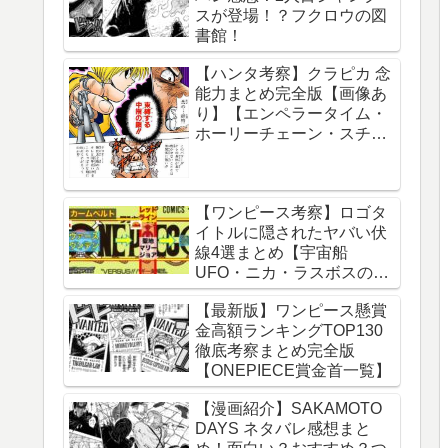
スが登場！？フクロウの図
球の運動について】
書館！
【ハンタ考察】クラピカ 念
能力まとめ完全版【画像あ
り】【エンペラータイム・
ホーリーチェーン・スチー
ルチェーン・チェーンジェ
イル・ダウジングチェー
ン】
【ワンピース考察】ロゴタ
イトルに隠されたヤバい伏
線4選まとめ【宇宙船
UFO・ニカ・ラスボスのイ
ム様・グランドライン】
【最新版】ワンピース懸賞
金高額ランキングTOP130
徹底考察まとめ完全版
【ONEPIECE賞金首一覧】
【漫画紹介】SAKAMOTO
DAYS ネタバレ感想まと