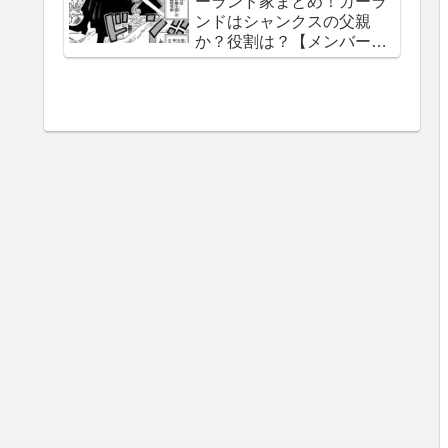
ーランド家まとめ！ガーラ
【泉湯鬼・穀王・刀神・大
ンドはシャンクスの父親
織守・まなこ和尚】
か？役割は？【メンバー一
覧】