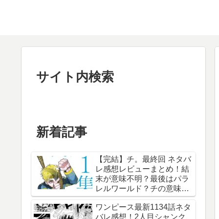
サイト内検索
新着記事
【完結】チ。最終回 ネタバ
レ感想レビューまとめ！結
末が意味不明？最後はパラ
レルワールド？チの意味
は？内容あらすじは？アル
ワンピース最新1134話ネタ
ベルト・ブルゼフスキと
バレ感想！2人目シャンク
は？【総合評価評判】【地