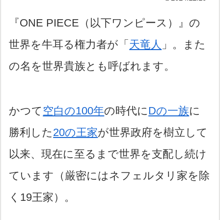
『ONE PIECE（以下ワンピース）』の
世界を牛耳る権力者が「
天竜人
」。また
の名を世界貴族とも呼ばれます。
かつて
空白の100年
の時代に
Dの一族
に
勝利した
20の王家
が世界政府を樹立して
以来、現在に至るまで世界を支配し続け
ています（厳密にはネフェルタリ家を除
く19王家）。