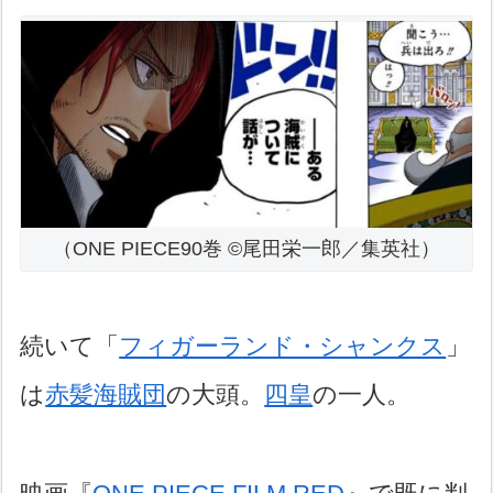
（ONE PIECE90巻 ©尾田栄一郎／集英社）
続いて「
フィガーランド・シャンクス
」
は
赤髪海賊団
の大頭。
四皇
の一人。