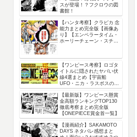
スが登場！？フクロウの図
球の運動について】
書館！
【ハンタ考察】クラピカ 念
能力まとめ完全版【画像あ
り】【エンペラータイム・
ホーリーチェーン・スチー
ルチェーン・チェーンジェ
イル・ダウジングチェー
ン】
【ワンピース考察】ロゴタ
イトルに隠されたヤバい伏
線4選まとめ【宇宙船
UFO・ニカ・ラスボスのイ
ム様・グランドライン】
【最新版】ワンピース懸賞
金高額ランキングTOP130
徹底考察まとめ完全版
【ONEPIECE賞金首一覧】
【漫画紹介】SAKAMOTO
DAYS ネタバレ感想まと