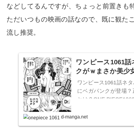
などしてるんですが、ちょっと前置きも
ただいつもの映画の話なので、既に観た
流し推奨。
ワンピース1061
クがｗまさか美少女？O
ワンピース1061話ネ
にベガパンクが登場？
とは？ONE PIECE10
d-manga.net