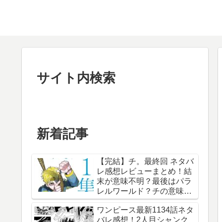
サイト内検索
新着記事
【完結】チ。最終回 ネタバ
レ感想レビューまとめ！結
末が意味不明？最後はパラ
レルワールド？チの意味
は？内容あらすじは？アル
ワンピース最新1134話ネタ
ベルト・ブルゼフスキと
バレ感想！2人目シャンク
は？【総合評価評判】【地