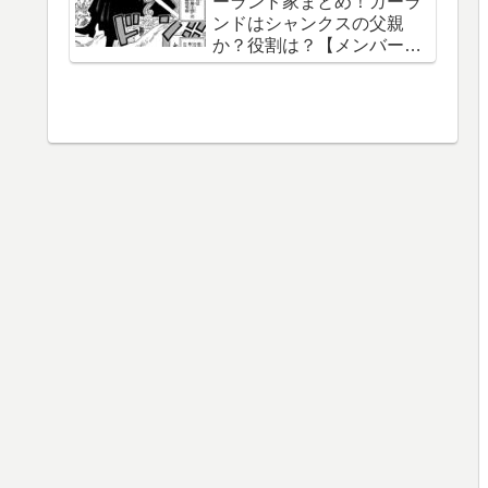
ーランド家まとめ！ガーラ
【泉湯鬼・穀王・刀神・大
ンドはシャンクスの父親
織守・まなこ和尚】
か？役割は？【メンバー一
覧】