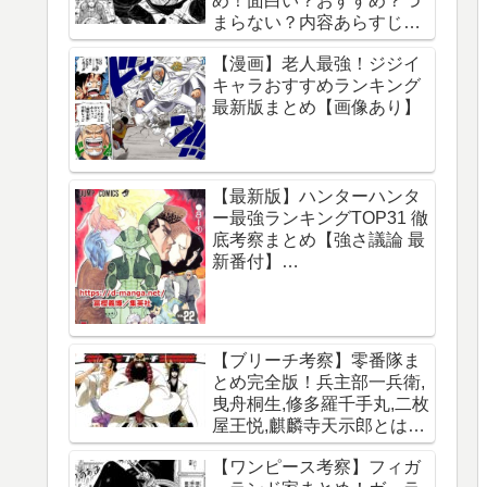
め！面白い？おすすめ？つ
まらない？内容あらすじレ
ビュー【サカモトデイズ】
【漫画】老人最強！ジジイ
キャラおすすめランキング
最新版まとめ【画像あり】
【最新版】ハンターハンタ
ー最強ランキングTOP31 徹
底考察まとめ【強さ議論 最
新番付】
【HUNTERxHUNTER】
【ブリーチ考察】零番隊ま
とめ完全版！兵主部一兵衛,
曳舟桐生,修多羅千手丸,二枚
屋王悦,麒麟寺天示郎とは？
王鍵とは？異名は？声優CV
【ワンピース考察】フィガ
は？必殺技は？【霊王宮】