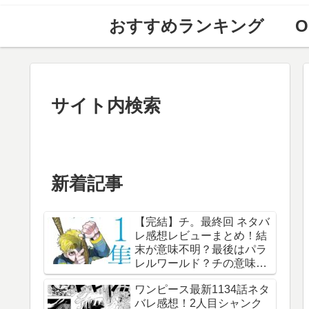
おすすめランキング
O
サイト内検索
新着記事
【完結】チ。最終回 ネタバ
レ感想レビューまとめ！結
末が意味不明？最後はパラ
レルワールド？チの意味
は？内容あらすじは？アル
ワンピース最新1134話ネタ
ベルト・ブルゼフスキと
バレ感想！2人目シャンク
は？【総合評価評判】【地