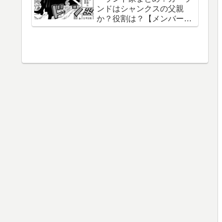
ンドはシャンクスの父親
織守・まなこ和尚】
か？役割は？【メンバー一
覧】