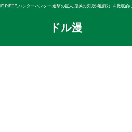
E PIECE,ハンターハンター,進撃の巨人,鬼滅の刃,呪術廻戦）を徹底
ドル漫