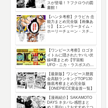
スが登場！？フクロウの図
球の運動について】
書館！
【ハンタ考察】クラピカ 念
能力まとめ完全版【画像あ
り】【エンペラータイム・
ホーリーチェーン・スチー
ルチェーン・チェーンジェ
イル・ダウジングチェー
ン】
【ワンピース考察】ロゴタ
イトルに隠されたヤバい伏
線4選まとめ【宇宙船
UFO・ニカ・ラスボスのイ
ム様・グランドライン】
【最新版】ワンピース懸賞
金高額ランキングTOP130
徹底考察まとめ完全版
【ONEPIECE賞金首一覧】
【漫画紹介】SAKAMOTO
DAYS ネタバレ感想まと
め！面白い？おすすめ？つ