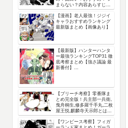
まらない？内容あらすじレ
ビュー【サカモトデイズ】
【漫画】老人最強！ジジイ
キャラおすすめランキング
最新版まとめ【画像あり】
【最新版】ハンターハンタ
ー最強ランキングTOP31 徹
底考察まとめ【強さ議論 最
新番付】
【HUNTERxHUNTER】
【ブリーチ考察】零番隊ま
とめ完全版！兵主部一兵衛,
曳舟桐生,修多羅千手丸,二枚
屋王悦,麒麟寺天示郎とは？
王鍵とは？異名は？声優CV
【ワンピース考察】フィガ
は？必殺技は？【霊王宮】
ーランド家まとめ！ガーラ
【泉湯鬼・穀王・刀神・大