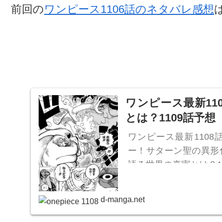
前回の
ワンピース1106話のネタバレ感想
ワンピース最新11
とは？1109話予想
ワンピース最新110
ー！サターン聖の異形
語る世界の真実とは？1
d-manga.net