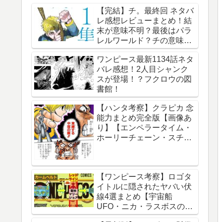
【完結】チ。最終回 ネタバ
レ感想レビューまとめ！結
末が意味不明？最後はパラ
レルワールド？チの意味
は？内容あらすじは？アル
ワンピース最新1134話ネタ
ベルト・ブルゼフスキと
バレ感想！2人目シャンク
は？【総合評価評判】【地
スが登場！？フクロウの図
球の運動について】
書館！
【ハンタ考察】クラピカ 念
能力まとめ完全版【画像あ
り】【エンペラータイム・
ホーリーチェーン・スチー
ルチェーン・チェーンジェ
イル・ダウジングチェー
ン】
【ワンピース考察】ロゴタ
イトルに隠されたヤバい伏
線4選まとめ【宇宙船
UFO・ニカ・ラスボスのイ
ム様・グランドライン】