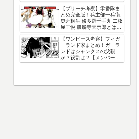
【ブリーチ考察】零番隊ま
とめ完全版！兵主部一兵衛,
曳舟桐生,修多羅千手丸,二枚
屋王悦,麒麟寺天示郎とは？
王鍵とは？異名は？声優CV
【ワンピース考察】フィガ
は？必殺技は？【霊王宮】
ーランド家まとめ！ガーラ
【泉湯鬼・穀王・刀神・大
ンドはシャンクスの父親
織守・まなこ和尚】
か？役割は？【メンバー一
覧】