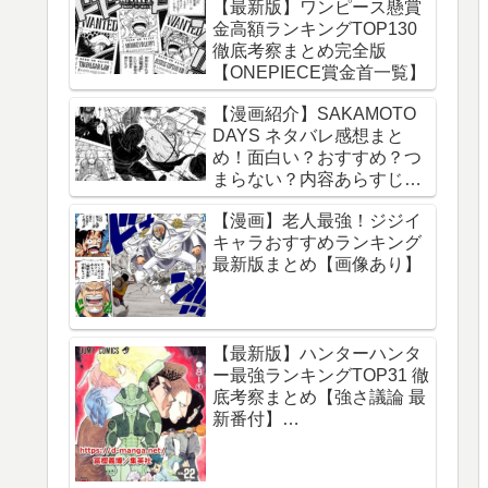
【最新版】ワンピース懸賞
金高額ランキングTOP130
徹底考察まとめ完全版
【ONEPIECE賞金首一覧】
【漫画紹介】SAKAMOTO
DAYS ネタバレ感想まと
め！面白い？おすすめ？つ
まらない？内容あらすじレ
ビュー【サカモトデイズ】
【漫画】老人最強！ジジイ
キャラおすすめランキング
最新版まとめ【画像あり】
【最新版】ハンターハンタ
ー最強ランキングTOP31 徹
底考察まとめ【強さ議論 最
新番付】
【HUNTERxHUNTER】