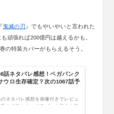
『
鬼滅の刃
』でもやいやいと言われた
にも頑張れば200億円は越えるかも。
04巻の特装カバーがもらえるそう。
66話ネタバレ感想！ベガパンク
ウロ生存確定？次の1067話予
6話のネタバレ感想を画像付きでレビュ
が長すぎワロタｗドラゴンの過去も判
ウロも生存判明？次の1067話予想