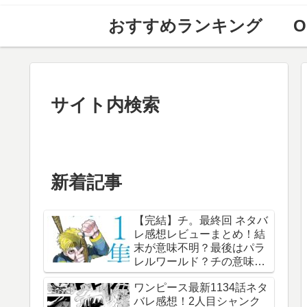
おすすめランキング
O
サイト内検索
新着記事
【完結】チ。最終回 ネタバ
レ感想レビューまとめ！結
末が意味不明？最後はパラ
レルワールド？チの意味
は？内容あらすじは？アル
ワンピース最新1134話ネタ
ベルト・ブルゼフスキと
バレ感想！2人目シャンク
は？【総合評価評判】【地