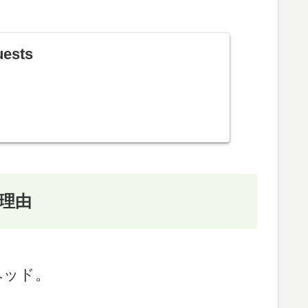
uests
理由
ヘッド。