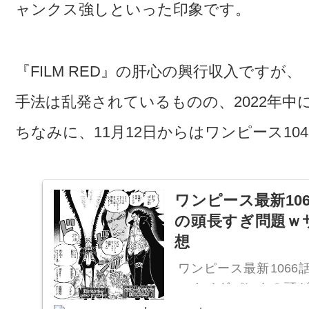
ャンクス強しといった印象です。
『FILM RED』の肝心の興行収入ですが、
手法は乱発されているものの、2022年中
ちなみに、11月12日からはワンピース1
ワンピース最新10
の頭長すぎ問題ｗサ
想
ワンピース最新106
ー！ベガパンクの頭
明？ハグワール・D・サ