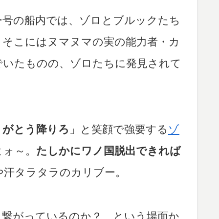
ー号の船内では、ゾロとブルックたち
、そこにはヌマヌマの実の能力者・カ
でいたものの、ゾロたちに発見されて
りがとう降りろ
」と笑顔で強要する
ゾ
よォ～。
たしかにワノ国脱出できれば
や汗タラタラのカリブー。
と繋がっているのか？…という場面か