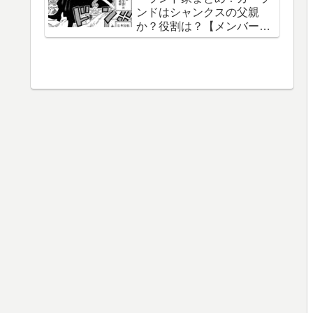
ンドはシャンクスの父親
織守・まなこ和尚】
か？役割は？【メンバー一
覧】