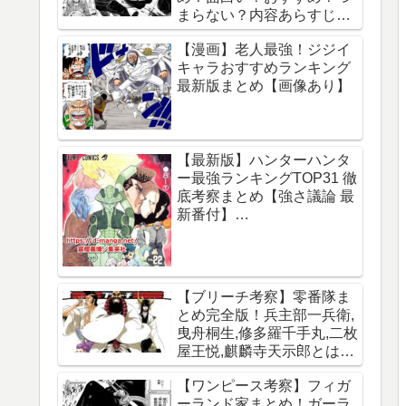
まらない？内容あらすじレ
ビュー【サカモトデイズ】
【漫画】老人最強！ジジイ
キャラおすすめランキング
最新版まとめ【画像あり】
【最新版】ハンターハンタ
ー最強ランキングTOP31 徹
底考察まとめ【強さ議論 最
新番付】
【HUNTERxHUNTER】
【ブリーチ考察】零番隊ま
とめ完全版！兵主部一兵衛,
曳舟桐生,修多羅千手丸,二枚
屋王悦,麒麟寺天示郎とは？
王鍵とは？異名は？声優CV
【ワンピース考察】フィガ
は？必殺技は？【霊王宮】
ーランド家まとめ！ガーラ
【泉湯鬼・穀王・刀神・大