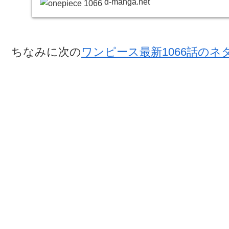
d-manga.net
ちなみに次の
ワンピース最新1066話のネ