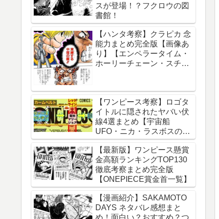
スが登場！？フクロウの図
球の運動について】
書館！
【ハンタ考察】クラピカ 念
能力まとめ完全版【画像あ
り】【エンペラータイム・
ホーリーチェーン・スチー
ルチェーン・チェーンジェ
イル・ダウジングチェー
ン】
【ワンピース考察】ロゴタ
イトルに隠されたヤバい伏
線4選まとめ【宇宙船
UFO・ニカ・ラスボスのイ
ム様・グランドライン】
【最新版】ワンピース懸賞
金高額ランキングTOP130
徹底考察まとめ完全版
【ONEPIECE賞金首一覧】
【漫画紹介】SAKAMOTO
DAYS ネタバレ感想まと
め！面白い？おすすめ？つ