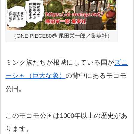
（ONE PIECE80巻 尾田栄一郎／集英社）
ミンク族たちが根城にしている国が
ズニ
ーシャ（巨大な象）
の背中にあるモコモ
公国。
このモコモ公国は1000年以上の歴史があ
ります。