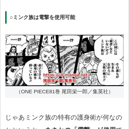
○ミンク族は電撃を使用可能
（ONE PIECE81巻 尾田栄一郎／集英社）
じゃあミンク族の特有の護身術が何なの