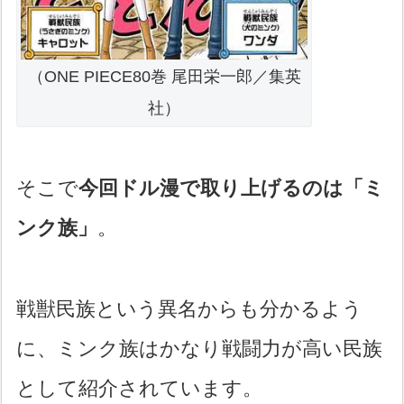
（ONE PIECE80巻 尾田栄一郎／集英
社）
そこで
今回ドル漫で取り上げるのは「ミ
ンク族」
。
戦獣民族という異名からも分かるよう
に、ミンク族はかなり戦闘力が高い民族
として紹介されています。