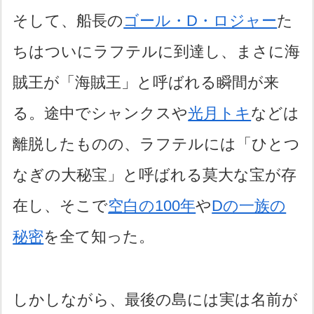
そして、船長の
ゴール・D・ロジャー
た
ちはついにラフテルに到達し、まさに海
賊王が「海賊王」と呼ばれる瞬間が来
る。途中でシャンクスや
光月トキ
などは
離脱したものの、ラフテルには「ひとつ
なぎの大秘宝」と呼ばれる莫大な宝が存
在し、そこで
空白の100年
や
Dの一族の
秘密
を全て知った。
しかしながら、最後の島には実は名前が