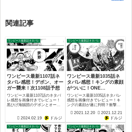
関連記事
ワンピース最新話ネタバレ
ワンピース最新話ネタバレ
ワンピース最新1107話ネ
ワンピース最新1035話ネ
タバレ感想！デボン、オー
タバレ感想！キングの素顔
ガー襲来！次1108話予想
がついに！ONE
PIECE1036話予想
ワンピース最新1107話のネタバ
ワンピース最新1035話ネタバレ
レ感想を画像付きでレビュー！
感想を画像付きでレビュー！キ
黒ひげ海賊団のデボンとオーガ
ングの素顔が遂に判明？衝撃の
ーが襲来！サターン聖を真似
過去とは？ONE PIECE1036話予
2021.12.20
2021.12.21
る？次1108話予想
想
2024.02.19
ドルジ
ドルジ
ワンピース最新話ネタバレ
ワンピース最新話ネタバレ