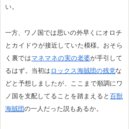
い。
一方、ワノ国では思いの外早くにオロチ
とカイドウが接近していた模様。おそら
く裏では
マネマネの実の老婆
が手引して
るはず。当初は
ロックス海賊団の残党
な
どと予想しましたが、ここまで順調にワ
ノ国を支配してることを踏まえると
百獣
海賊団
の一人だった説もあるか。