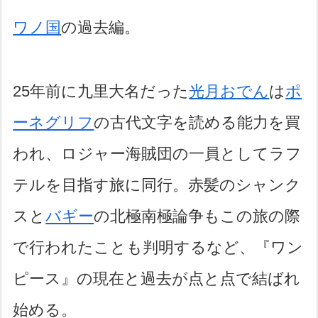
ワノ国
の過去編。
25年前に九里大名だった
光月おでん
は
ポ
ーネグリフ
の古代文字を読める能力を買
われ、ロジャー海賊団の一員としてラフ
テルを目指す旅に同行。赤髪のシャンク
スと
バギー
の北極南極論争もこの旅の際
で行われたことも判明するなど、『ワン
ピース』の現在と過去が点と点で結ばれ
始める。