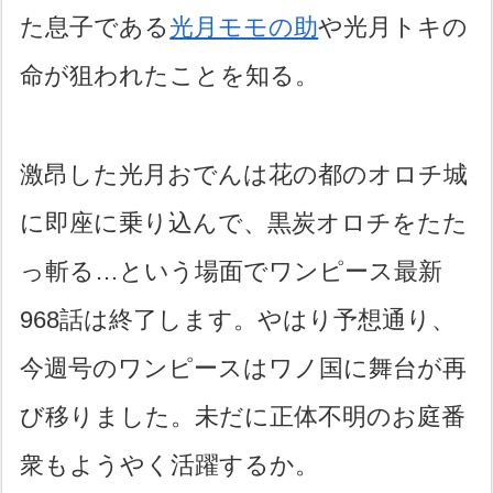
た息子である
光月モモの助
や光月トキの
命が狙われたことを知る。
激昂した光月おでんは花の都のオロチ城
に即座に乗り込んで、黒炭オロチをたた
っ斬る…という場面でワンピース最新
968話は終了します。やはり予想通り、
今週号のワンピースはワノ国に舞台が再
び移りました。未だに正体不明のお庭番
衆もようやく活躍するか。