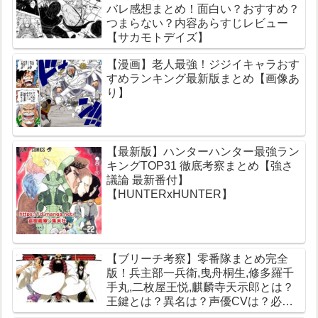
バレ感想まとめ！面白い？おすすめ？
つまらない？内容あらすじレビュー
【サカモトデイズ】
【漫画】老人最強！ジジイキャラおす
すめランキング最新版まとめ【画像あ
り】
【最新版】ハンターハンター最強ラン
キングTOP31 徹底考察まとめ【強さ
議論 最新番付】
【HUNTERxHUNTER】
【ブリーチ考察】零番隊まとめ完全
版！兵主部一兵衛,曳舟桐生,修多羅千
手丸,二枚屋王悦,麒麟寺天示郎とは？
王鍵とは？異名は？声優CVは？必殺
技は？【霊王宮】【泉湯鬼・穀王・刀