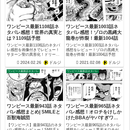
ワンピース最新1108話ネ
ワンピース最新1003話ネ
タバレ感想！世界の真実と
タバレ感想！ゾロの黒縄大
は？1109話予想
龍巻が炸裂！最新1004話
ワンピース最新1108話のネタバ
ワンピース最新1003話ネタバレ
レ感想を画像付きでレビュー！
感想をレビュー！ゾロの黒縄大
サターン聖の異形化！ドリーた
龍巻が炸裂！最新1004話予想
ちの意図！ベガパンクが語る世
2024.02.26
ドルジ
2021.02.08
ドルジ
界の真実とは？1109話予想
ワンピース最新話ネタバレ
ワンピース最新話ネタバレ
ワンピース最新943話 ネタ
ワンピース最新965話ネタ
バレ感想まとめ| SMILEと
バレ感想！オロチをけしか
百獣海賊団
けたBBAがヤバすぎワロ
タ！最新966話の展開予想
【ワンピース】最新943話のネタ
ワンピース最新965話のネタバレ
まとめ！
バレ感想をレビュー！SMILEと
感想をレビュー！黒炭オロチが