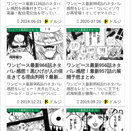
1117話予想
話予想
ワンピース最新1116話のネタバ
ワンピース最新984話のネタバレ
レ感想を画像付きでレビュー！
感想をレビュー！ついにイゾウ
葛藤！配信電伝虫を守っていた
が再登場！そしてヤマトのご尊
のは鉄巨人？次1117話予想
顔も判明？最新985話の予想まと
2024.06.03
ドルジ
2020.07.06
ドルジ
め
ワンピース最新話ネタバレ
ワンピース最新話ネタバレ
ワンピース最新966話ネタ
ワンピース最新956話ネタ
バレ感想！黒ひげが人の倍
バレ感想！最新957話の展
生きてる理由判明？最新
開予想まとめ
967話の展開予想まとめ
ワンピース最新966話のネタバレ
ワンピース最新956話のネタバレ
感想をレビュー！光月おでんと
感想をレビュー！ついに王下七
ゴールド・ロジャーがついに対
武海制度が撤廃へ！サボ死亡？
決？
世界会議では何が起きたのか？
2019.12.21
ドルジ
2019.09.21
ドルジ
ワンピース最新話ネタバレ
ワンピース最新話ネタバレ