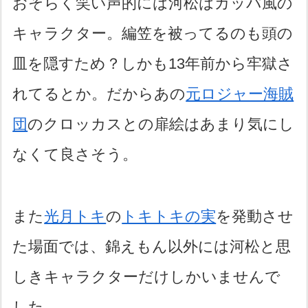
おそらく笑い声的には河松はカッパ風の
キャラクター。編笠を被ってるのも頭の
皿を隠すため？しかも13年前から牢獄さ
れてるとか。だからあの
元ロジャー海賊
団
のクロッカスとの扉絵はあまり気にし
なくて良さそう。
また
光月トキ
の
トキトキの実
を発動させ
た場面では、錦えもん以外には河松と思
しきキャラクターだけしかいませんで
した。