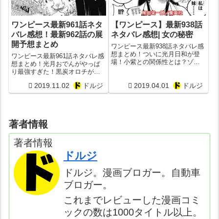
ワンピース最新961話ネタ
【ワンピース】最新938話
バレ感想！最新962話の展
ネタバレ感想| 女の秘密
開予想まとめ
ワンピース最新938話ネタバレ感
想まとめ！ついに光月日和が登
ワンピース最新961話ネタバレ感
場！小紫との関係性とは？ゾロ
想まとめ！光月おでんがやっぱ
と人斬り鎌ぞうとの戦い決着後
り最強すぎた！黒炭オロチが霜
の展開は？！
月康イエの部下だったことが判
2019.11.02
ドルジ
2019.04.01
ドルジ
明！
著者情報
著者情報
ドルジ
ドルジ。漫画ブロガー。自動車
ブロガー。
これまでレビューした漫画コミ
ックの数は1000タイトル以上。