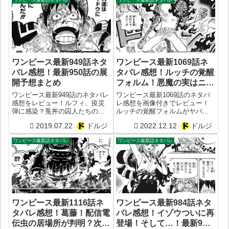
ワンピース最新話ネタバレ
ワンピース最新話ネタバレ
ワンピース最新949話ネタ
ワンピース最新1069話ネ
バレ感想！最新950話の展
タバレ感想！ルッチの覚醒
開予想まとめ
フォルム！悪魔の実はニカ
が作った？次の1070話予
ワンピース最新949話のネタバレ
ワンピース最新1069話のネタバ
想
感想をレビュー！ルフィ、疫災
レ感想を画像付きでレビュー！
弾に感染？兎丼の囚人たちの暴
ルッチの覚醒フォルムがヤバ
動勃発？ルフィの胸熱発言に刮
い？戦桃丸死す？やはり悪魔の
2019.07.22
ドルジ
2022.12.12
ドルジ
目せよ
実は太陽の神ニカが作った？次
の1070話予想
ワンピース最新話ネタバレ
ワンピース最新話ネタバレ
ワンピース最新1116話ネ
ワンピース最新984話ネタ
タバレ感想！葛藤！配信電
バレ感想！イゾウついに再
伝虫の居場所が判明？次
登場！そして…！最新985