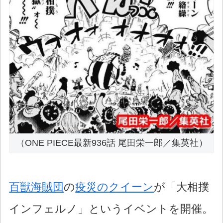
（ONE PIECE最新936話 尾田栄一郎／集英社）
百獣海賊団
の
疫災のクイーン
が「大相撲
インフェルノ」というイベントを開催。