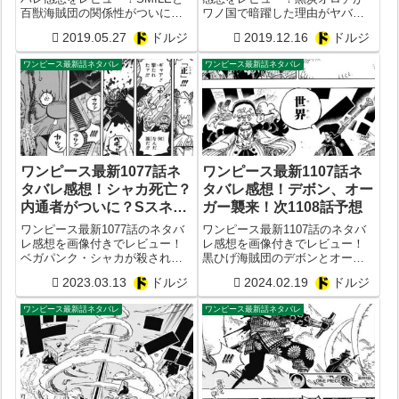
百獣海賊団の関係性がついに判
ワノ国で暗躍した理由がヤバす
明！そしてゾロとサンジが久し
ぎた！モモの助や日和が生まれ
2019.05.27
ドルジ
2019.12.16
ドルジ
ぶりにタッグを！？
た時期も判明？
ワンピース最新話ネタバレ
ワンピース最新話ネタバレ
ワンピース最新1077話ネ
ワンピース最新1107話ネ
タバレ感想！シャカ死亡？
タバレ感想！デボン、オー
内通者がついに？Sスネー
ガー襲来！次1108話予想
ク可愛すぎ問題
ワンピース最新1077話のネタバ
ワンピース最新1107話のネタバ
レ感想を画像付きでレビュー！
レ感想を画像付きでレビュー！
ベガパンク・シャカが殺され
黒ひげ海賊団のデボンとオーガ
る？果たして裏切り者の正体と
ーが襲来！サターン聖を真似
2023.03.13
ドルジ
2024.02.19
ドルジ
は？Sスネーク可愛すぎ問題
る？次1108話予想
ワンピース最新話ネタバレ
ワンピース最新話ネタバレ