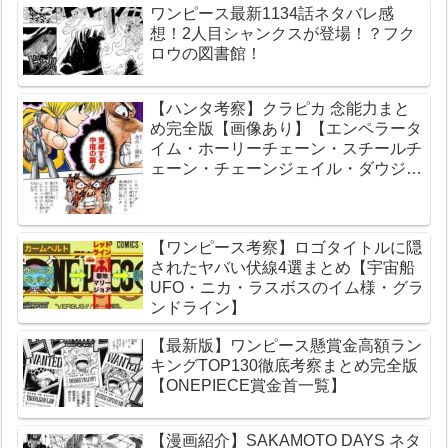
ワンピース最新1134話ネタバレ感
運動について】
想！2人目シャンクスが登場！？フク
ロウの図書館！
【ハンタ考察】クラピカ 念能力まと
め完全版【画像あり】【エンペラータ
イム・ホーリーチェーン・スチールチ
ェーン・チェーンジェイル・ダウジン
グチェーン】
【ワンピース考察】ロゴタイトルに隠
されたヤバい伏線4選まとめ【宇宙船
UFO・ニカ・ラスボスのイム様・グラ
ンドライン】
【最新版】ワンピース懸賞金高額ラン
キングTOP130徹底考察まとめ完全版
【ONEPIECE賞金首一覧】
【漫画紹介】SAKAMOTO DAYS ネタ