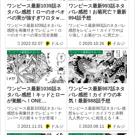
ワンピース最新1039話ネ
ワンピース最新993話ネタ
タバレ感想！ローのオペオ
バレ感想！お菊死亡？最新
ペの実が強すぎワロタｗ
994話予想
ONE PIECE1040話予想
ワンピース最新1039話ネタバレ
ワンピース最新993話のネタバレ
感想を画像付きでレビュー！ロ
感想をレビュー！カイドウやは
ーのオペオペの実が完全覚醒？
り強し！お菊がついに死亡か？
KROOMの威力が強すぎてワロタ
最新994話予想まとめ
2022.02.07
ドルジ
2020.10.26
ドルジ
ｗONE PIECE1040話予想
ワンピース最新話ネタバレ
ワンピース最新話ネタバレ
ワンピース最新1030話ネ
ワンピース最新987話ネタ
タバレ感想！キッドとロー
バレ感想！カイドウの本
が覚醒へ！ONE
気！最新988話予想
PIECE1031話予想【驕れ
ワンピース最新1030話ネタバレ
ワンピース最新987話ネタバレ感
る者は久しからず・諸行無
感想を画像付きでレビュー！ナ
想をレビュー！カイドウと赤鞘
ンバーズの新キャラが登場！カ
九人男がついに相見える！本気
常の響きあり】
ン十郎の最終奥義「火前坊」と
のカイドウに勝つ術は？最新988
2021.11.01
ドルジ
2020.08.11
ドルジ
は？ONE PIECE最新1031話予想
話予想