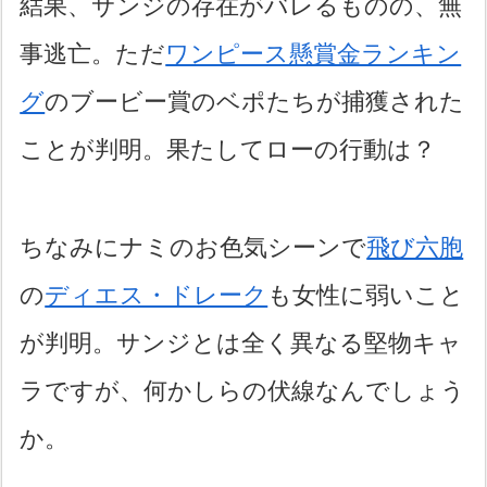
結果、サンジの存在がバレるものの、無
事逃亡。ただ
ワンピース懸賞金ランキン
グ
のブービー賞のベポたちが捕獲された
ことが判明。果たしてローの行動は？
ちなみにナミのお色気シーンで
飛び六胞
の
ディエス・ドレーク
も女性に弱いこと
が判明。サンジとは全く異なる堅物キャ
ラですが、何かしらの伏線なんでしょう
か。