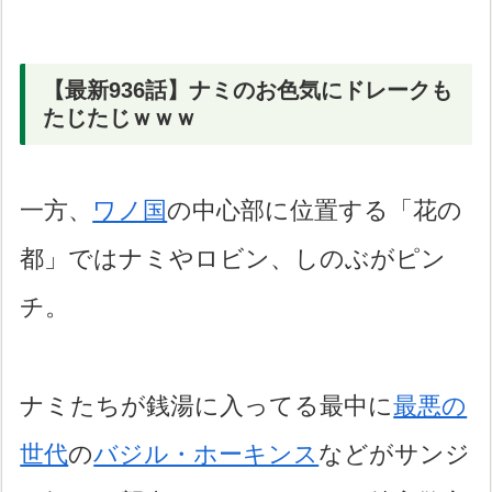
【最新936話】ナミのお色気にドレークも
たじたじｗｗｗ
一方、
ワノ国
の中心部に位置する「花の
都」ではナミやロビン、しのぶがピン
チ。
ナミたちが銭湯に入ってる最中に
最悪の
世代
の
バジル・ホーキンス
などがサンジ