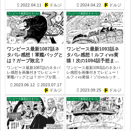
エとまさかのタッグに隠された
物の声が聞こえる人種だった？
2022.04.11
ドルジ
2024.04.22
ドルジ
衝撃の意味とは？ONE
1113話予想
PIECE1047話予想
ワンピース最新話ネタバレ
ワンピース最新話ネタバレ
ワンピース最新1087話ネ
ワンピース最新1093話ネ
タバレ感想！軍艦バッグと
タバレ感想！ルフィvs黄
は？ガープ敗北？
猿！次の1094話予想まと
め
ワンピース最新1087話のネタバ
ワンピース最新1093話のネタバ
レ感想を画像付きでレビュー！
レ感想を画像付きでレビュー！
軍艦バッグとは？ガープが黒ひ
ルフィvs黄猿！ゾロvsルッチの
げ海賊団を前に敗北？
戦いも勃発？次の1094話予想ま
2023.06.12
2023.07.17
とめ
ドルジ
2023.09.25
ドルジ
ワンピース最新話ネタバレ
ワンピース最新話ネタバレ