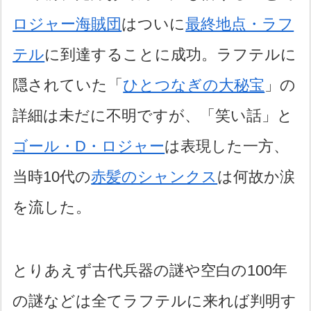
ロジャー海賊団
はついに
最終地点・ラフ
テル
に到達することに成功。ラフテルに
隠されていた「
ひとつなぎの大秘宝
」の
詳細は未だに不明ですが、「笑い話」と
ゴール・D・ロジャー
は表現した一方、
当時10代の
赤髪のシャンクス
は何故か涙
を流した。
とりあえず古代兵器の謎や空白の100年
の謎などは全てラフテルに来れば判明す