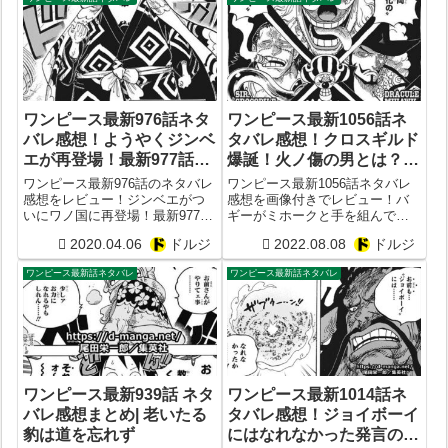
ワンピース最新976話ネタ
ワンピース最新1056話ネ
バレ感想！ようやくジンベ
タバレ感想！クロスギルド
エが再登場！最新977話予
爆誕！火ノ傷の男とは？
想まとめ
ONE PIECE1057話予想
ワンピース最新976話のネタバレ
ワンピース最新1056話ネタバレ
感想をレビュー！ジンベエがつ
感想を画像付きでレビュー！バ
いにワノ国に再登場！最新977話
ギーがミホークと手を組んでク
の予想まとめ
ロスギルドを設立！火ノ傷の男
2020.04.06
ドルジ
2022.08.08
ドルジ
はサボ？シャンクス？ONE
PIECE1057話予想
ワンピース最新話ネタバレ
ワンピース最新話ネタバレ
ワンピース最新939話 ネタ
ワンピース最新1014話ネ
バレ感想まとめ| 老いたる
タバレ感想！ジョイボーイ
豹は道を忘れず
にはなれなかった発言の意