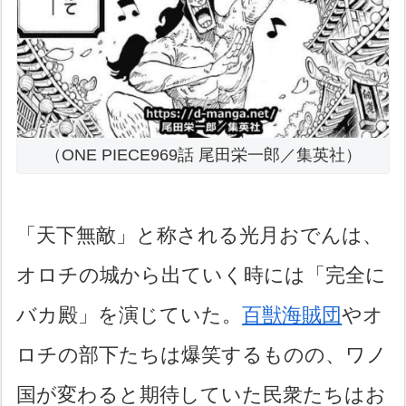
（ONE PIECE969話 尾田栄一郎／集英社）
「天下無敵」と称される光月おでんは、
オロチの城から出ていく時には「完全に
バカ殿」を演じていた。
百獣海賊団
やオ
ロチの部下たちは爆笑するものの、ワノ
国が変わると期待していた民衆たちはお