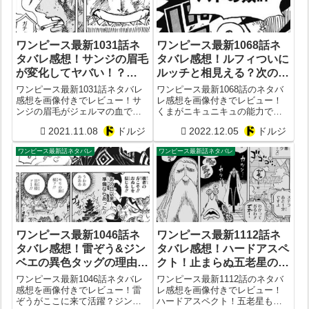
ワンピース最新1031話ネ
ワンピース最新1068話ネ
タバレ感想！サンジの眉毛
タバレ感想！ルフィついに
が変化してヤバい！？
ルッチと相見える？次の
ONE PIECE1032話予想
1069話予想
ワンピース最新1031話ネタバレ
ワンピース最新1068話のネタバ
感想を画像付きでレビュー！サ
レ感想を画像付きでレビュー！
ンジの眉毛がジェルマの血で変
くまがニキュニキュの能力で逃
化してしまう？ビッグマムの新
亡？アトラス死す？ルフィとル
2021.11.08
ドルジ
2022.12.05
ドルジ
たな能力も判明？ONE
ッチがついに邂逅？次の1069話
PIECE1032話予想
予想
ワンピース最新話ネタバレ
ワンピース最新話ネタバレ
ワンピース最新1046話ネ
ワンピース最新1112話ネ
タバレ感想！雷ぞう&ジン
タバレ感想！ハードアスペ
ベエの異色タッグの理由！
クト！止まらぬ五老星の猛
ONE PIECE1047話予想
攻！1113話予想
ワンピース最新1046話ネタバレ
ワンピース最新1112話のネタバ
感想を画像付きでレビュー！雷
レ感想を画像付きでレビュー！
ぞうがここに来て活躍？ジンベ
ハードアスペクト！五老星も万