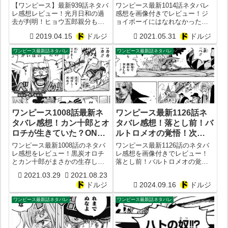
味とは？ONE PIECE最新
【ワンピース】最新939話ネタバ
ワンピース最新1014話ネタバレ
1015話予想
レ感想レビュー！光月日和の過
感想を画像付きでレビュー！ジ
去が判明！ヒョウ五郎親分もま
ョイボーイにはなれなかったと
さかの大覚醒！
いうカイドウの発言の真意は？
2019.04.15
ドルジ
2021.05.31
ドルジ
ONE PIECE最新1015話予想
ワンピース最新話ネタバレ
ワンピース最新話ネタバレ
ワンピース1008話最新ネ
ワンピース最新1126話ネ
タバレ感想！カン十郎とオ
タバレ感想！落とし前！バ
ロチが生きていた？ONE
ルトロメオの覚悟！次
PIECE最新1009話予想
1127話予想
ワンピース最新1008話のネタバ
ワンピース最新1126話のネタバ
レ感想をレビュー！黒炭オロチ
レ感想を画像付きでレビュー！
とカン十郎がまさかの生存して
落とし前！バルトロメオの覚
いた？ONE PIECE最新1009話予
悟！赤髪と黒ひげの現在！次
2021.03.29
2021.08.23
想まとめ
1127話予想
ドルジ
2024.09.16
ドルジ
ワンピース最新話ネタバレ
ワンピース最新話ネタバレ