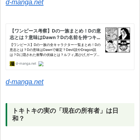
d-manga.net
d-manga.net
トキトキの実の「現在の所有者」は日
和？