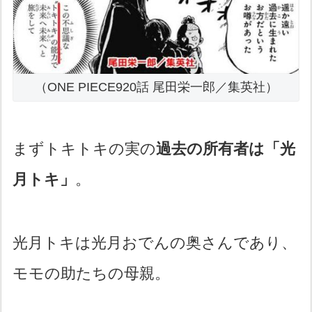
（ONE PIECE920話 尾田栄一郎／集英社）
まずトキトキの実の
過去の所有者は「光
月トキ」
。
光月トキは光月おでんの奥さんであり、
モモの助たちの母親。