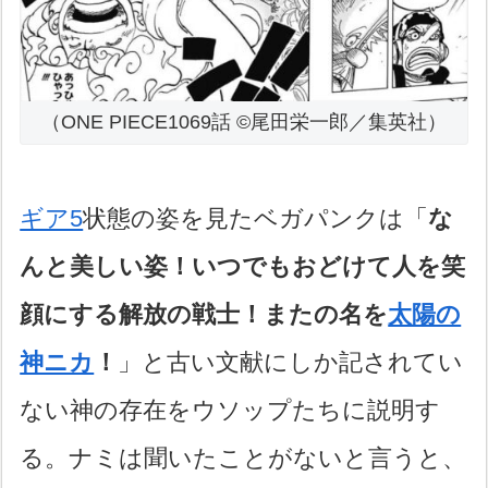
（ONE PIECE1069話 ©尾田栄一郎／集英社）
ギア5
状態の姿を見たベガパンクは「
な
んと美しい姿！いつでもおどけて人を笑
顔にする解放の戦士！またの名を
太陽の
神ニカ
！
」と古い文献にしか記されてい
ない神の存在をウソップたちに説明す
る。ナミは聞いたことがないと言うと、