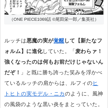
（ONE PIECE1069話 ©尾田栄一郎／集英社）
ルッチは
悪魔の実が
覚醒
して【新たなフ
ォルム】に進化
していた。「
麦わらァ！
強くなったのは何もお前だけじゃないん
だぞ！
」と既に勝ち誇った笑みを浮かべ
ているルッチの肩からは、ルフィの
ヒ
トヒトの実モデル・ニカ
のように、風神
の風袋のような黒い炎をまとっていた。