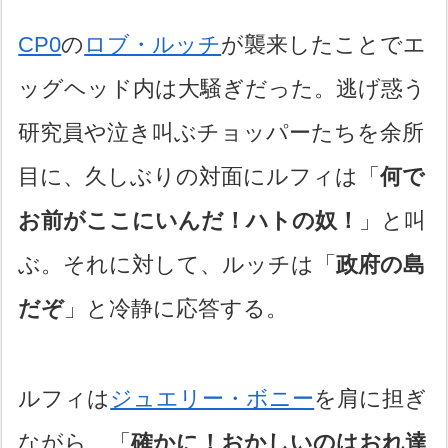
CP0
の
ロブ・ルッチ
が襲来したことでエ
ッグヘッド内は大騒ぎだった。逃げ惑う
研究員や泣き叫ぶチョッパーたちを余所
目に、久しぶりの対面にルフィは「
何で
お前がここにいんだ！ハトの奴！
」と叫
ぶ。それに対して、ルッチは「
政府の島
だぞ
」と冷静に応答する。
ルフィは
ジュエリー・ボニー
を肩に担ぎ
ながら、「
確かに！おかしいのはおれ達