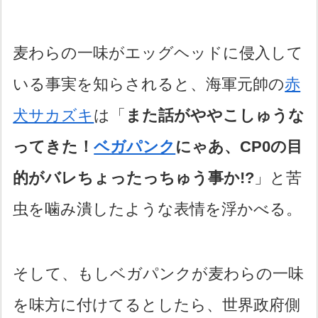
麦わらの一味がエッグヘッドに侵入して
いる事実を知らされると、海軍元帥の
赤
犬サカズキ
は「
また話がややこしゅうな
ってきた！
ベガパンク
にゃあ、CP0の目
的がバレちょったっちゅう事か!?
」と苦
虫を噛み潰したような表情を浮かべる。
そして、もしベガパンクが麦わらの一味
を味方に付けてるとしたら、世界政府側