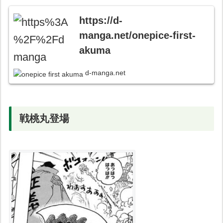
https://d-
manga.net/onepice-first-
akuma
d-manga.net
戦桃丸登場