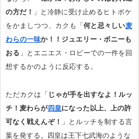
の方だ！
」と冷静に受け止めるヒトボケ
をかましつつ、カクも「
何と忌々しい
麦
わらの一味
か！！ジュエリー・ボニーも
おる
」とエニエス・ロビーでの一件を回
想するかのように反応する。
ただカクは「
じゃが手を出すなよ！ルッ
チ！麦わらが
四皇
になった以上、上の許
可なく戦えんぞ！
」とルッチを制する言
葉を発する。四皇は王下七武海のような