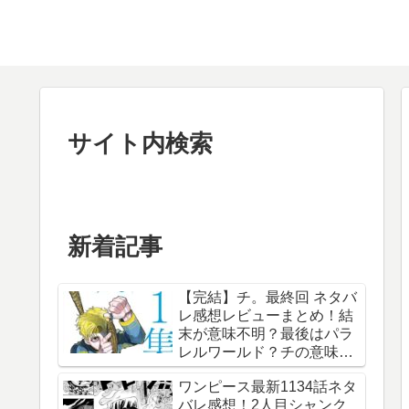
サイト内検索
新着記事
【完結】チ。最終回 ネタバ
レ感想レビューまとめ！結
末が意味不明？最後はパラ
レルワールド？チの意味
は？内容あらすじは？アル
ワンピース最新1134話ネタ
ベルト・ブルゼフスキと
バレ感想！2人目シャンク
は？【総合評価評判】【地