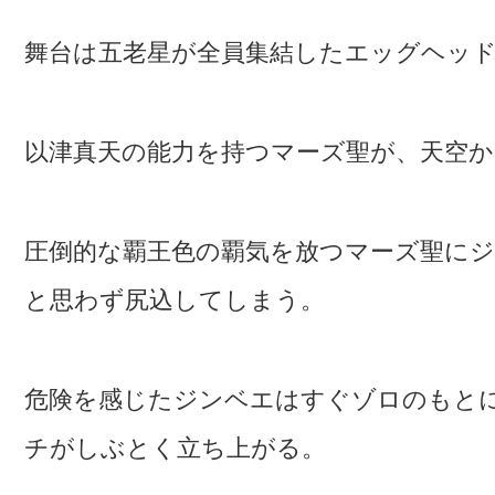
舞台は五老星が全員集結したエッグヘッ
以津真天の能力を持つマーズ聖が、天空
圧倒的な覇王色の覇気を放つマーズ聖に
と思わず尻込してしまう。
危険を感じたジンベエはすぐゾロのもと
チがしぶとく立ち上がる。