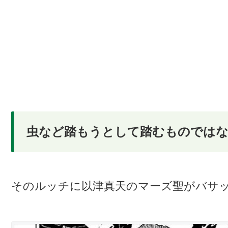
虫など踏もうとして踏むものでは
そのルッチに以津真天のマーズ聖がバサ