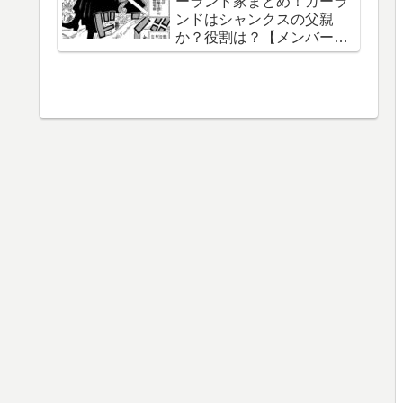
ーランド家まとめ！ガーラ
【泉湯鬼・穀王・刀神・大
ンドはシャンクスの父親
織守・まなこ和尚】
か？役割は？【メンバー一
覧】