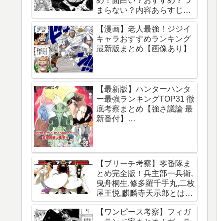
め！面白い？おすすめ？つ
まらない？内容あらすじレ
ビュー【サカモトデイズ】
【漫画】老人最強！ジジイ
キャラおすすめランキング
最新版まとめ【画像あり】
【最新版】ハンターハンタ
ー最強ランキングTOP31 徹
底考察まとめ【強さ議論 最
新番付】
【HUNTERxHUNTER】
【ブリーチ考察】零番隊ま
とめ完全版！兵主部一兵衛,
曳舟桐生,修多羅千手丸,二枚
屋王悦,麒麟寺天示郎とは？
王鍵とは？異名は？声優CV
【ワンピース考察】フィガ
は？必殺技は？【霊王宮】