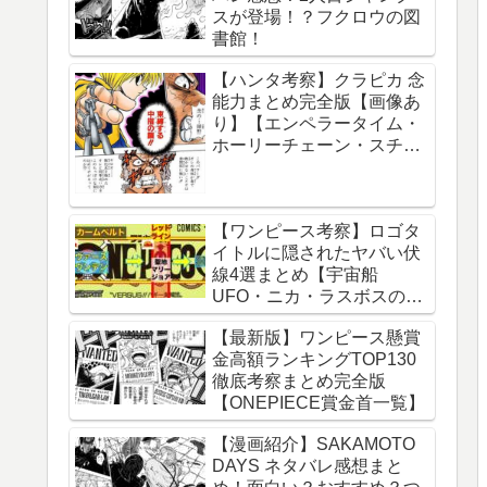
スが登場！？フクロウの図
球の運動について】
書館！
【ハンタ考察】クラピカ 念
能力まとめ完全版【画像あ
り】【エンペラータイム・
ホーリーチェーン・スチー
ルチェーン・チェーンジェ
イル・ダウジングチェー
ン】
【ワンピース考察】ロゴタ
イトルに隠されたヤバい伏
線4選まとめ【宇宙船
UFO・ニカ・ラスボスのイ
ム様・グランドライン】
【最新版】ワンピース懸賞
金高額ランキングTOP130
徹底考察まとめ完全版
【ONEPIECE賞金首一覧】
【漫画紹介】SAKAMOTO
DAYS ネタバレ感想まと