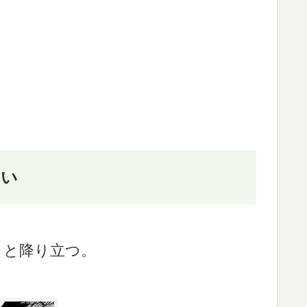
ない
ッと降り立つ。