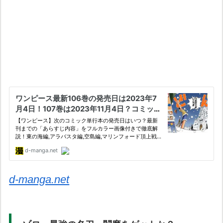
d-manga.net