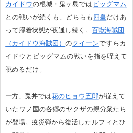
カイドウ
の根城・鬼ヶ島では
ビッグマム
との戦いが続くも、どちらも
四皇
だけあ
って膠着状態が夜通し続く。
百獣海賊団
（カイドウ海賊団）
の
クイーン
ですらカ
イドウとビッグマムの戦いを指を咥えて
眺めるだけ。
一方、兎丼では
花のヒョウ五郎
が従えて
いたワノ国の各郷のヤクザの親分衆たち
が登場。疫災弾から復活したルフィとひ