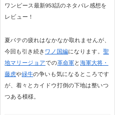
ワンピース最新953話のネタバレ感想を
レビュー！
夏バテの疲れはなかなか取れませんが、
今回も引き続き
ワノ国編
になります。
聖
地マリージョア
での
革命軍
と
海軍大将・
藤虎
や
緑牛
の争いも気になるところです
が、着々とカイドウ打倒の下地は整いつ
つある模様。