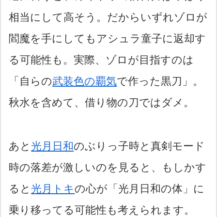
相当にして高そう。だからいずれゾロが
閻魔を手にしてもアシュラ童子に返却す
る可能性も。実際、ゾロが目指すのは
「自らの
武装色の覇気
で作った黒刀」。
秋水を含めて、借り物の刀ではダメ。
あと
光月日和
のぶりっ子時と真剣モード
時の落差が激しいのを見ると、もしかす
ると
光月トキ
の心が「光月日和の体」に
乗り移ってる可能性も考えられます。