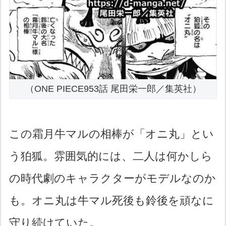
（ONE PIECE953話 尾田栄一郎／集英社）
この霜月牛マルの相棒が「オニ丸」とい
う狛狐。雰囲気的には、二人は何かしら
の時代劇のキャラクターがモデルなのか
も。オニ丸は牛マル死後も鈴後を頑なに
守り続けていた。