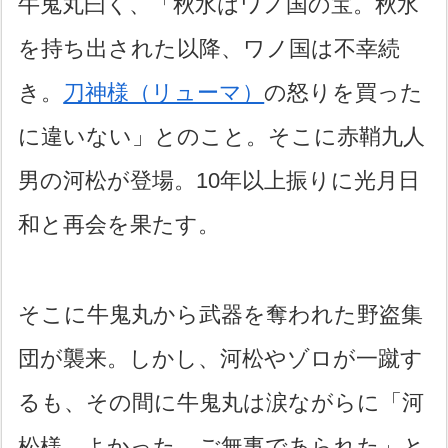
牛鬼丸曰く、「秋水はワノ国の宝。秋水
を持ち出された以降、ワノ国は不幸続
き。
刀神様（リューマ）
の怒りを買った
に違いない」とのこと。そこに赤鞘九人
男の河松が登場。10年以上振りに光月日
和と再会を果たす。
そこに牛鬼丸から武器を奪われた野盗集
団が襲来。しかし、河松やゾロが一蹴す
るも、その間に牛鬼丸は涙ながらに「河
松様…よかった…ご無事であられた」と