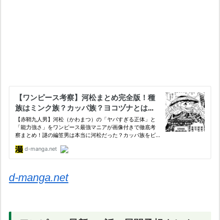
d-manga.net