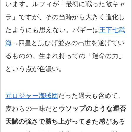
います。ルフィが「最初に戦った敵キャ
ラ」ですが、その当時から大きく進化し
たようにも思えない。バギーは
王下七武
海
→四皇と黒ひげ並みの出世を遂げてい
るものの、生まれ持っての「運命の力」
という点が色濃い。
元ロジャー海賊団
だった過去も含めて、
麦わらの一味だと
ウソップのような運否
天賦の強さで勝ち上がってきた感
がある