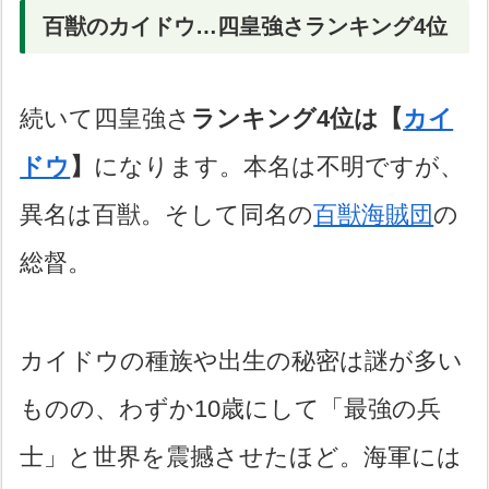
百獣のカイドウ…四皇強さランキング4位
続いて四皇強さ
ランキング4位は【
カイ
ドウ
】
になります。本名は不明ですが、
異名は百獣。そして同名の
百獣海賊団
の
総督。
カイドウの種族や出生の秘密は謎が多い
ものの、わずか10歳にして「最強の兵
士」と世界を震撼させたほど。海軍には