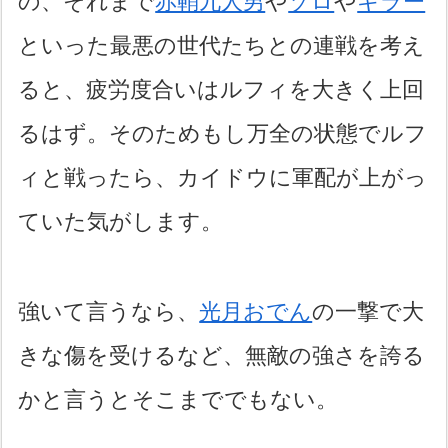
の、それまで
赤鞘九人男
や
ゾロ
や
キラー
といった最悪の世代たちとの連戦を考え
ると、疲労度合いはルフィを大きく上回
るはず。そのためもし万全の状態でルフ
ィと戦ったら、カイドウに軍配が上がっ
ていた気がします。
強いて言うなら、
光月おでん
の一撃で大
きな傷を受けるなど、無敵の強さを誇る
かと言うとそこまででもない。