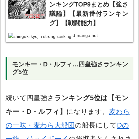
ンキングTOP9まとめ【強さ
議論】【最新番付ランキン
グ】【戦闘能力】
d-manga.net
モンキー・D・ルフィ…四皇強さランキン
グ5位
続いて四皇強さ
ランキング5位は【モン
キー・D・ルフィ】
になります。
麦わら
の一味・麦わら大船団
の船長にして
Dの
一族
。
ジョイボーイ
の後継者ともされま