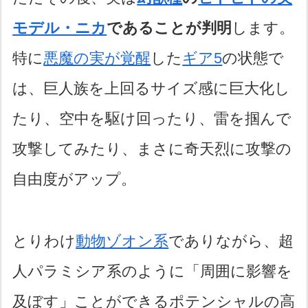
モデル・ニカ
であることが判明
します。
特に
悪魔の実が覚醒
した
ギア5
の状態で
は、巨人族を上回るサイズ感に巨大化し
たり、空中を駆け回ったり、雷を掴んで
攻撃してみたり、まさに奇天烈に攻撃の
自由度がアップ。
とりわけ
動物ゾオン系
でありながら、超
人パラミシア系のように「周囲に影響を
及ぼす」ことができるポテンシャルの高