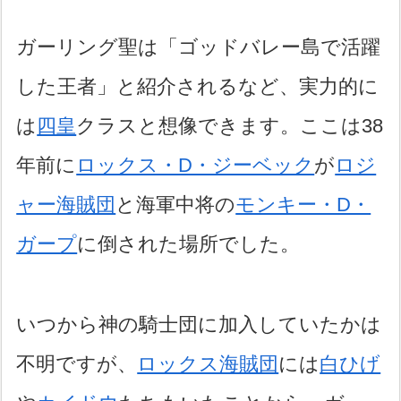
ガーリング聖は「ゴッドバレー島で活躍
した王者」と紹介されるなど、実力的に
は
四皇
クラスと想像できます。ここは38
年前に
ロックス・D・ジーベック
が
ロジ
ャー海賊団
と海軍中将の
モンキー・D・
ガープ
に倒された場所でした。
いつから神の騎士団に加入していたかは
不明ですが、
ロックス海賊団
には
白ひげ