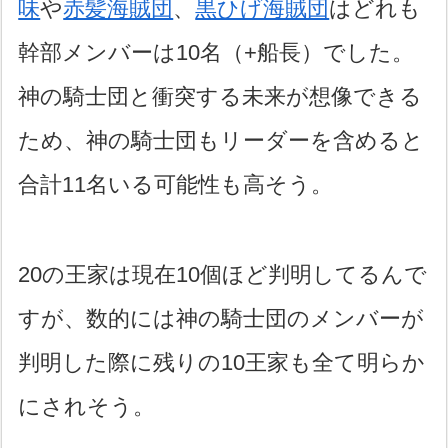
味
や
赤髪海賊団
、
黒ひげ海賊団
はどれも
幹部メンバーは10名（+船長）でした。
神の騎士団と衝突する未来が想像できる
ため、神の騎士団もリーダーを含めると
合計11名いる可能性も高そう。
20の王家は現在10個ほど判明してるんで
すが、数的には神の騎士団のメンバーが
判明した際に残りの10王家も全て明らか
にされそう。