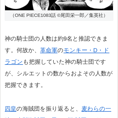
（ONE PIECE1083話 ©尾田栄一郎／集英社）
神の騎士団の人数は約9名と推認できま
す。何故か、
革命軍
の
モンキー・D・ド
ラゴン
も把握していた神の騎士団です
が、シルエットの数からおよその人数が
把握できます。
四皇
の海賊団を振り返ると、
麦わらの一