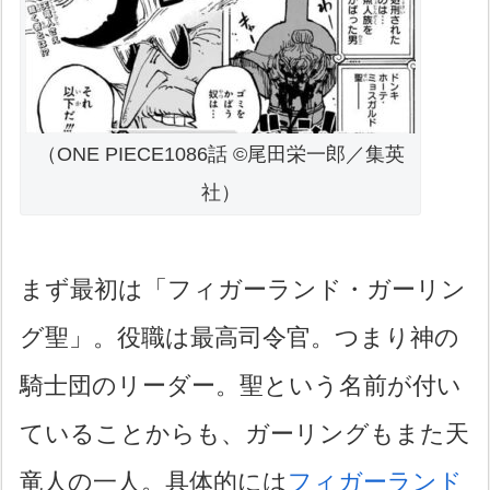
（ONE PIECE1086話 ©尾田栄一郎／集英
社）
まず最初は「フィガーランド・ガーリン
グ聖」。役職は最高司令官。つまり神の
騎士団のリーダー。聖という名前が付い
ていることからも、ガーリングもまた天
竜人の一人。具体的には
フィガーランド