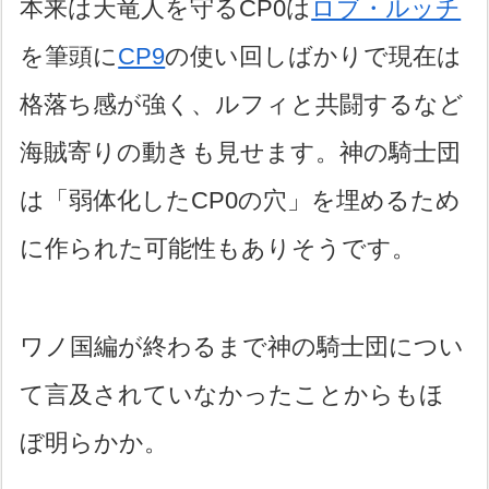
本来は天竜人を守るCP0は
ロブ・ルッチ
を筆頭に
CP9
の使い回しばかりで現在は
格落ち感が強く、ルフィと共闘するなど
海賊寄りの動きも見せます。神の騎士団
は「弱体化したCP0の穴」を埋めるため
に作られた可能性もありそうです。
ワノ国編が終わるまで神の騎士団につい
て言及されていなかったことからもほ
ぼ明らかか。