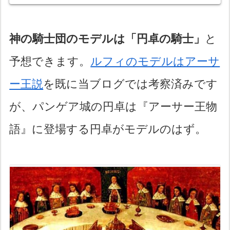
ドラゴン？妹はアン？【朝
とガリア人】【ナルト叙事
詩】
神の騎士団のモデルは「円卓の騎士」
と
予想できます。
ルフィのモデルはアーサ
ー王説
を既に当ブログでは考察済みです
が、パンゲア城の円卓は『アーサー王物
語』に登場する円卓がモデルのはず。