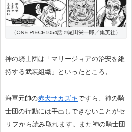
（ONE PIECE1054話 ©尾田栄一郎／集英社）
神の騎士団は「マリージョアの治安を維
持する武装組織」といったところ。
海軍元帥の
赤犬サカズキ
ですら、神の騎
士団の行動には手出しできないことがセ
リフから読み取れます。また神の騎士団