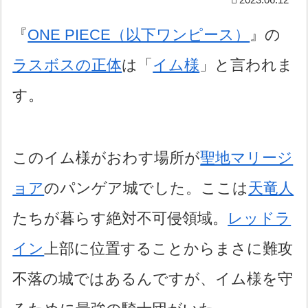
『
ONE PIECE（以下ワンピース）
』の
ラスボスの正体
は「
イム様
」と言われま
す。
このイム様がおわす場所が
聖地マリージ
ョア
のパンゲア城でした。ここは
天竜人
たちが暮らす絶対不可侵領域。
レッドラ
イン
上部に位置することからまさに難攻
不落の城ではあるんですが、イム様を守