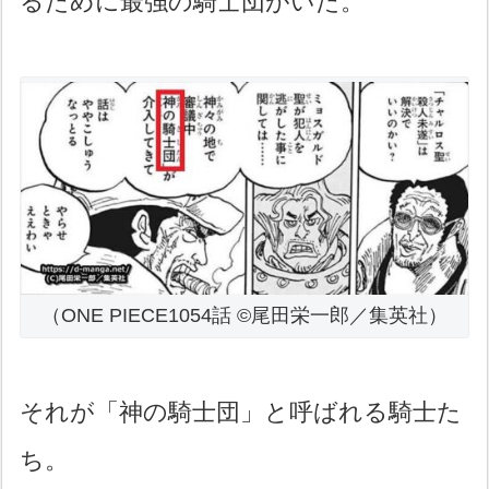
るために最強の騎士団がいた。
（ONE PIECE1054話 ©尾田栄一郎／集英社）
それが「神の騎士団」と呼ばれる騎士た
ち。