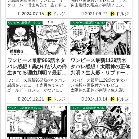
レ感想を画像付きでレビュー！
感想を画像付きでレビュー！天
クローバー博士もDの一族と判
狗山飛徹の現在が判明？ミンク
明？次1121話予想
族のイヌアラシとネコマムシの
2024.07.15
ドルジ
2021.09.27
ドルジ
必殺技（ネコニコバーン&イヌス
パイヤー）がヤバすぎた？ONE
ワンピース最新話ネタバレ
ワンピース最新話ネタバレ
PIECE1027話予想
ワンピース最新966話ネタ
ワンピース最新1129話ネ
バレ感想！黒ひげが人の倍
タバレ感想！太陽神の正体
生きてる理由判明？最新
判明？生人形・リブドー
967話の展開予想まとめ
ル！次1130話予想
ワンピース最新966話のネタバレ
ワンピース最新1129話のネタバ
感想をレビュー！光月おでんと
レ感想を画像付きでレビュー！
ゴールド・ロジャーがついに対
太陽神の正体が判明？生人形・
決？
リブドール！次1130話予想
2019.12.21
ドルジ
2024.10.14
ドルジ
ワンピース最新話ネタバレ
ワンピース最新話ネタバレ