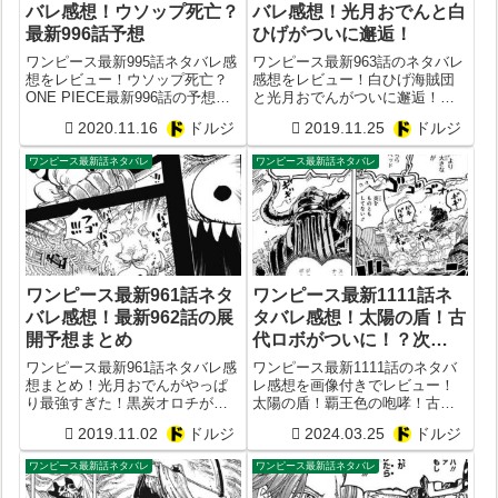
バレ感想！ウソップ死亡？
バレ感想！光月おでんと白
最新996話予想
ひげがついに邂逅！
ワンピース最新995話ネタバレ感
ワンピース最新963話のネタバレ
想をレビュー！ウソップ死亡？
感想をレビュー！白ひげ海賊団
ONE PIECE最新996話の予想ま
と光月おでんがついに邂逅！河
とめ
松の種族は魚人族だった？
2020.11.16
ドルジ
2019.11.25
ドルジ
ワンピース最新話ネタバレ
ワンピース最新話ネタバレ
ワンピース最新961話ネタ
ワンピース最新1111話ネ
バレ感想！最新962話の展
タバレ感想！太陽の盾！古
開予想まとめ
代ロボがついに！？次
1112話予想
ワンピース最新961話ネタバレ感
ワンピース最新1111話のネタバ
想まとめ！光月おでんがやっぱ
レ感想を画像付きでレビュー！
り最強すぎた！黒炭オロチが霜
太陽の盾！覇王色の咆哮！古代
月康イエの部下だったことが判
ロボットがついに起動？次1112
2019.11.02
ドルジ
2024.03.25
ドルジ
明！
話予想
ワンピース最新話ネタバレ
ワンピース最新話ネタバレ