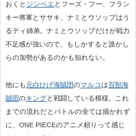
おくと
ジンベエ
とフーズ・フー、フラン
キー将軍とササキ、ナミとウソップはう
るティ姉弟。ナミとウソップだけが戦力
不足感が強いので、もしかすると誰かし
らの加勢があるのかも知れない。
他にも
元白ひげ海賊団
の
マルコ
は
百獣海
賊団
の
キング
と戦闘している模様。これ
までの流れだとバトルの全ては描かれず
に、ONE PIECEのアニメ頼りって感じ