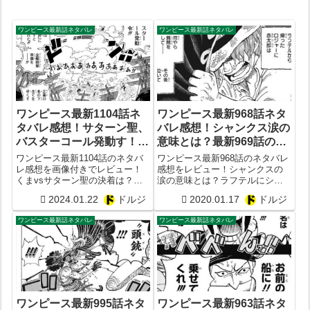
ワンピース最新話ネタバレ
ワンピース最新話ネタバレ
ワンピース最新1104話ネ
ワンピース最新968話ネタ
タバレ感想！サターン聖、
バレ感想！シャンクス涙の
バスターコール発動す！次
意味とは？最新969話の展
1105話予想
開予想まとめ！
ワンピース最新1104話のネタバ
ワンピース最新968話のネタバレ
レ感想を画像付きでレビュー！
感想をレビュー！シャンクスの
くまvsサターン聖の決着は？つ
涙の意味とは？ラフテルにシャ
いにバスターコール発動！次の
ンクスは何を求めていたのか？
2024.01.22
ドルジ
2020.01.17
ドルジ
1105話予想
そして光月おでんがついにワノ
国に帰還！そこで待っていたも
ワンピース最新話ネタバレ
ワンピース最新話ネタバレ
のとは？ワンピース最新969話の
展開予想まとめ！
ワンピース最新995話ネタ
ワンピース最新963話ネタ