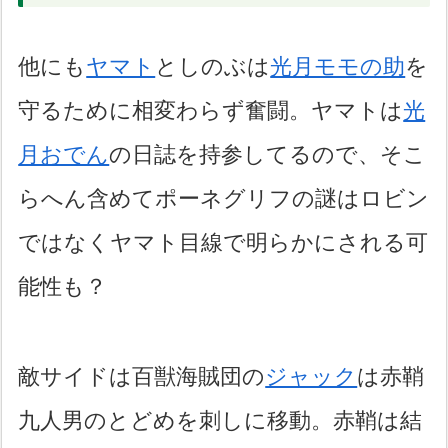
他にも
ヤマト
としのぶは
光月モモの助
を
守るために相変わらず奮闘。ヤマトは
光
月おでん
の日誌を持参してるので、そこ
らへん含めてポーネグリフの謎はロビン
ではなくヤマト目線で明らかにされる可
能性も？
敵サイドは百獣海賊団の
ジャック
は赤鞘
九人男のとどめを刺しに移動。赤鞘は結