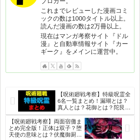
ブロガー。
これまでレビューした漫画コミ
ックの数は1000タイトル以上。
読んだ漫画の数は2万冊以上。
現在はマンガ考察サイト『ドル
漫』と自動車情報サイト『カー
ギーク』をメインに運営中。
【呪術廻戦考察】特級呪霊全
6名一覧まとめ！漏瑚とは？
真人とは？花御とは？陀艮と
は？黒沐死とは？【特級仮想
怨霊】
【呪術廻戦考察】両面宿儺ま
とめ完全版！正体は双子？堕
天使の意味とは？伏魔御厨子