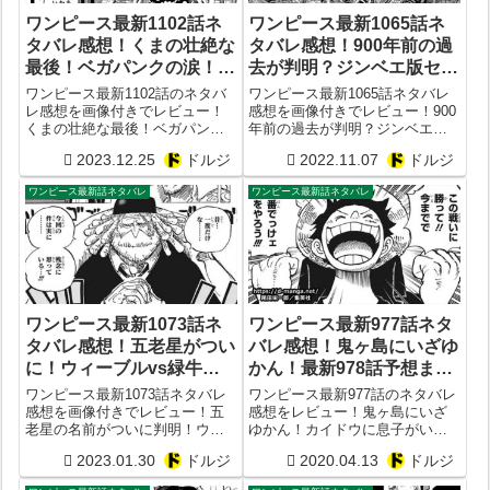
ワンピース最新1102話ネ
ワンピース最新1065話ネ
タバレ感想！くまの壮絶な
タバレ感想！900年前の過
最後！ベガパンクの涙！
去が判明？ジンベエ版セラ
1103話予想
フィムもやはり登場！最新
ワンピース最新1102話のネタバ
ワンピース最新1065話ネタバレ
1066話予想
レ感想を画像付きでレビュー！
感想を画像付きでレビュー！900
くまの壮絶な最後！ベガパンク
年前の過去が判明？ジンベエ版
の涙！1103話予想
セラフィムもやはり登場！ベガ
2023.12.25
ドルジ
2022.11.07
ドルジ
パンク全6名が判明？次の最新
1066話予想
ワンピース最新話ネタバレ
ワンピース最新話ネタバレ
ワンピース最新1073話ネ
ワンピース最新977話ネタ
タバレ感想！五老星がつい
バレ感想！鬼ヶ島にいざゆ
に！ウィーブルvs緑牛の
かん！最新978話予想まと
結末は？
め
ワンピース最新1073話ネタバレ
ワンピース最新977話のネタバレ
感想を画像付きでレビュー！五
感想をレビュー！鬼ヶ島にいざ
老星の名前がついに判明！ウィ
ゆかん！カイドウに息子がいる
ーブルvs緑牛の結末は？やはり
ことが判明？最新978話の展開は
2023.01.30
ドルジ
2020.04.13
ドルジ
正体は白ひげの人間クローン？
どうなる？