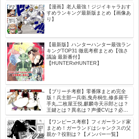
【漫画】老人最強！ジジイキャラおす
すめランキング最新版まとめ【画像あ
り】
【最新版】ハンターハンター最強ラン
キングTOP31 徹底考察まとめ【強さ
議論 最新番付】
【HUNTERxHUNTER】
【ブリーチ考察】零番隊まとめ完全
版！兵主部一兵衛,曳舟桐生,修多羅千
手丸,二枚屋王悦,麒麟寺天示郎とは？
王鍵とは？異名は？声優CVは？必殺
技は？【霊王宮】【泉湯鬼・穀王・刀
【ワンピース考察】フィガーランド家
神・大織守・まなこ和尚】
まとめ！ガーランドはシャンクスの父
親か？役割は？【メンバー一覧】