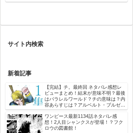
とは？目的は伏黒恵？裏梅は
菅原氏？名言は？【りょうめ
んすくな・ふくまみづし】
サイト内検索
新着記事
【完結】チ。最終回 ネタバレ感想レ
ビューまとめ！結末が意味不明？最後
はパラレルワールド？チの意味は？内
容あらすじは？アルベルト・ブルゼフ
スキとは？【総合評価評判】【地球の
ワンピース最新1134話ネタバレ感
運動について】
想！2人目シャンクスが登場！？フク
ロウの図書館！