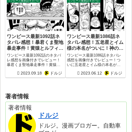
ワンピース最新話ネタバレ
ワンピース最新話ネタバレ
ワンピース最新1092話ネ
ワンピース最新1086話ネ
タバレ感想！暴君くま聖地
タバレ感想！五老星とイム
暴走事件！黄猿とルフィの
様の本名がついに！神の騎
戦いは？
士団のリーダーも登場！
ワンピース最新1092話のネタバ
ワンピース最新1086話ネタバレ
レ感想を画像付きでレビュー！
感想を画像付きでレビュー！つ
暴君くま聖地暴走事件！黄猿と
いに五老星とイム様の本名が明
ルフィの戦いは？
らかに！神の騎士団のリーダー
2023.09.18
ドルジ
2023.06.12
ドルジ
はフィガーランド家だった？！
著者情報
著者情報
ドルジ
ドルジ。漫画ブロガー。自動車