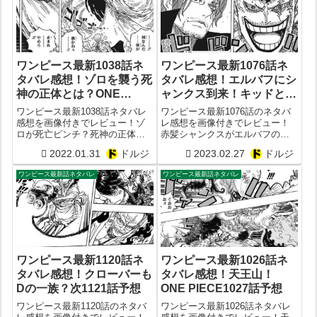
ワンピース最新1038話ネ
ワンピース最新1076話ネ
タバレ感想！ゾロを襲う死
タバレ感想！エルバフにシ
神の正体とは？ONE
ャンクス到来！キッドと対
PIECE1039話予想
決？ベガパンクの居場所も
ワンピース最新1038話ネタバレ
ワンピース最新1076話のネタバ
判明するも犯人は？
感想を画像付きでレビュー！ゾ
レ感想を画像付きでレビュー！
ロが死亡ピンチ？死神の正体は
赤髪シャンクスがエルバフの巨
閻魔？ビッグマムがキッドとロ
人族と手を組む？キッド早くも
2022.01.31
ドルジ
2023.02.27
ドルジ
ーについに倒される？ONE
ピンチ？ベガパンクの居場所が
PIECE1039話予想
判明もやはり裏切り者は？ルフ
ワンピース最新話ネタバレ
ワンピース最新話ネタバレ
ィとルッチの協力タッグも！
ワンピース最新1120話ネ
ワンピース最新1026話ネ
タバレ感想！クローバーも
タバレ感想！天王山！
Dの一族？次1121話予想
ONE PIECE1027話予想
ワンピース最新1120話のネタバ
ワンピース最新1026話ネタバレ