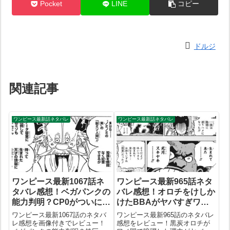
Pocket
LINE
コピー
ドルジ
関連記事
ワンピース最新話ネタバレ
ワンピース最新話ネタバレ
ワンピース最新1067話ネ
ワンピース最新965話ネタ
タバレ感想！ベガパンクの
バレ感想！オロチをけしか
能力判明？CP0がついに襲
けたBBAがヤバすぎワロ
来！最新1068話予想
タ！最新966話の展開予想
ワンピース最新1067話のネタバ
ワンピース最新965話のネタバレ
まとめ！
レ感想を画像付きでレビュー！
感想をレビュー！黒炭オロチが