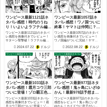
ワンピース最新1121話ネ
ワンピース最新1057話ネ
タバレ感想！時代のうね
タバレ感想！ワノ国ついに
り！いよいよラフテル編
終幕！ヤマトは仲間に？
が？次1122話予想
ONE PIECE1058話予想
ワンピース最新1121話のネタバ
ワンピース最新1057話のネタバ
レ感想を画像付きでレビュー！
レ感想を画像付きでレビュー！
サターン聖撃破！ラフテル編が
ワノ国編がついに完結！ヤマト
いよいよ始動？次1122話予想
仲間にならず？燃えてなんぼの
2024.07.22
ドルジ
2022.08.22
ドルジ
黒炭に候！ONE PIECE1058話予
想
ワンピース最新話ネタバレ
ワンピース最新話ネタバレ
ワンピース最新1033話ネ
ワンピース最新977話ネタ
タバレ感想！霜月コウ三郎
バレ感想！鬼ヶ島にいざゆ
ついに登場！ゾロ覇王色や
かん！最新978話予想まと
はり？ONE PIECE1034話
め
ワンピース最新1033話ネタバレ
ワンピース最新977話のネタバレ
予想
感想を画像付きでレビュー！霜
感想をレビュー！鬼ヶ島にいざ
月コウ三郎がついに登場！ゾロ
ゆかん！カイドウに息子がいる