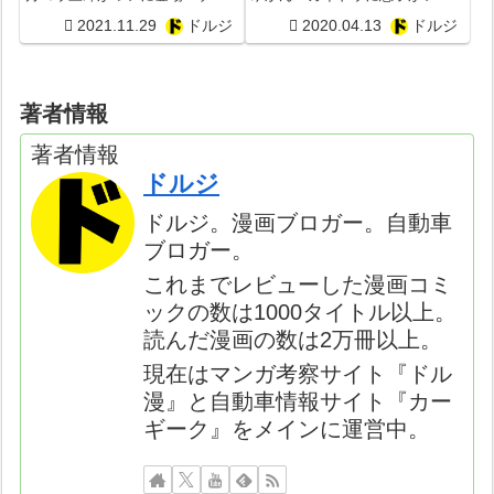
との過去は？閻魔に隠された意
ことが判明？最新978話の展開は
2021.11.29
ドルジ
2020.04.13
ドルジ
味とは？ゾロはやはり覇王色の
どうなる？
覇気を使えた？ONE PIECE最新
1034話予想
著者情報
著者情報
ドルジ
ドルジ。漫画ブロガー。自動車
ブロガー。
これまでレビューした漫画コミ
ックの数は1000タイトル以上。
読んだ漫画の数は2万冊以上。
現在はマンガ考察サイト『ドル
漫』と自動車情報サイト『カー
ギーク』をメインに運営中。