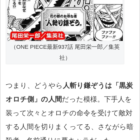
（ONE PIECE最新937話 尾田栄一郎／集英
社）
つまり、どうやら
人斬り鎌ぞうは「黒炭
オロチ側」の人間
だった模様。下手人を
装って次々とオロチの命令を受けて敵対
する人間を切りまくってる、さながら暗