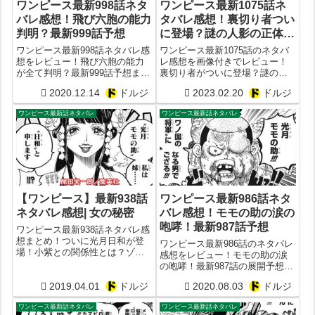
ワンピース最新998話ネタ
ワンピース最新1075話ネ
バレ感想！飛び六胞の能力
タバレ感想！裏切り者つい
判明？最新999話予想
に登場？謎の人影の正体と
は？ベガパンクの裏切り？
ワンピース最新998話ネタバレ感
ワンピース最新1075話のネタバ
想をレビュー！飛び六胞の能力
レ感想を画像付きでレビュー！
が全て判明？最新999話予想まと
裏切り者がついに登場？謎の人
め
影の正体とは？ベガパンクが裏
2020.12.14
ドルジ
2023.02.20
ドルジ
切ってセラフィムを支配下に？
ワンピース最新話ネタバレ
ワンピース最新話ネタバレ
【ワンピース】最新938話
ワンピース最新986話ネタ
ネタバレ感想| 女の秘密
バレ感想！モモの助の涙の
咆哮！最新987話予想
ワンピース最新938話ネタバレ感
想まとめ！ついに光月日和が登
ワンピース最新986話のネタバレ
場！小紫との関係性とは？ゾロ
感想をレビュー！モモの助の涙
と人斬り鎌ぞうとの戦い決着後
の咆哮！最新987話の展開予想ま
の展開は？！
とめ
2019.04.01
ドルジ
2020.08.03
ドルジ
ワンピース最新話ネタバレ
ワンピース最新話ネタバレ