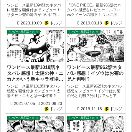
と五芒星
ワンピース最新1094話のネタバ
『ONE PIECE』最新936話のネ
レ感想を画像付きでレビュー！
タバレ感想をレビュー！ルフィ
サターン聖の能力がついに判
vsクイーンの部下！ついに河松
明！五老星と五芒星
の正体が判明か！ナミのぽろり
2023.10.09
ドルジ
2019.03.18
ドルジ
もあるよ！
ワンピース最新話ネタバレ
ワンピース最新話ネタバレ
ワンピース最新1018話ネ
ワンピース最新962話ネタ
タバレ感想！太陽の神・ニ
バレ感想！イゾウはお菊の
カとかいう新キャラ登場ｗ
兄と判明？
ｗONE PIECE最新1019話
ワンピース最新1018話ネタバレ
ワンピース最新962話のネタバレ
予想
感想を画像付きでレビュー！太
感想をレビュー！イゾウはお菊
陽の神・ニカとは一体何者？新
の兄と判明？光月おでんとアシ
たな伏線や謎が判明！最新1019
ュラ童子がついに邂逅？黒炭オ
2021.07.05
2021.08.23
話予想
ロチはどうなった？
ドルジ
2019.11.18
ドルジ
ワンピース最新話ネタバレ
ワンピース最新話ネタバレ