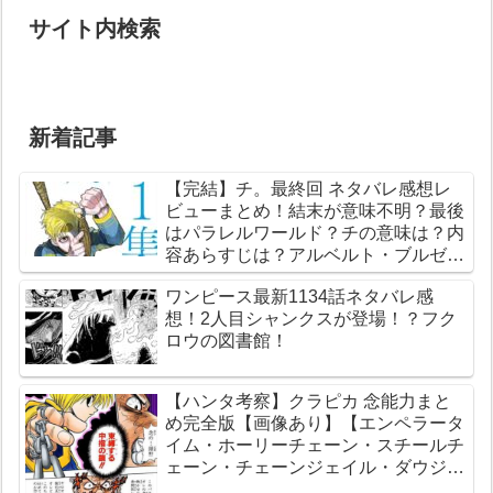
サイト内検索
新着記事
【完結】チ。最終回 ネタバレ感想レ
ビューまとめ！結末が意味不明？最後
はパラレルワールド？チの意味は？内
容あらすじは？アルベルト・ブルゼフ
スキとは？【総合評価評判】【地球の
ワンピース最新1134話ネタバレ感
運動について】
想！2人目シャンクスが登場！？フク
ロウの図書館！
【ハンタ考察】クラピカ 念能力まと
め完全版【画像あり】【エンペラータ
イム・ホーリーチェーン・スチールチ
ェーン・チェーンジェイル・ダウジン
グチェーン】