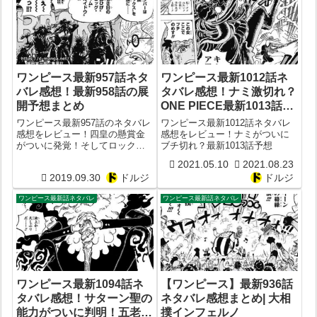
ワンピース最新957話ネタ
ワンピース最新1012話ネ
バレ感想！最新958話の展
タバレ感想！ナミ激切れ？
開予想まとめ
ONE PIECE最新1013話予
想
ワンピース最新957話のネタバレ
ワンピース最新1012話ネタバレ
感想をレビュー！四皇の懸賞金
感想をレビュー！ナミがついに
がついに発覚！そしてロックス
ブチ切れ？最新1013話予想
の正体も判明！今週のワンピー
2021.05.10
2021.08.23
スもヤバすぎた！
2019.09.30
ドルジ
ドルジ
ワンピース最新話ネタバレ
ワンピース最新話ネタバレ
ワンピース最新1094話ネ
【ワンピース】最新936話
タバレ感想！サターン聖の
ネタバレ感想まとめ| 大相
能力がついに判明！五老星
撲インフェルノ