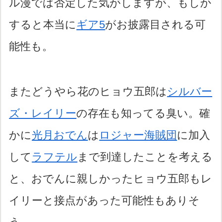
ル漫では否定した気がしますが、もしか
すると本当に
ギア5
がお披露目される可
能性も。
またどうやら花のヒョウ五郎は
シルバー
ズ・レイリー
の存在も知ってる臭い。確
かに
光月おでん
は
ロジャー海賊団
に加入
して
ラフテル
まで到達したことを考える
と、おでんに親しかったヒョウ五郎もレ
イリーと接点があった可能性もありそ