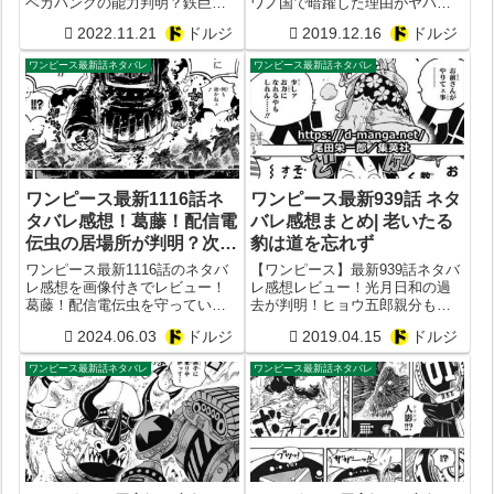
ベガパンクの能力判明？鉄巨人
ワノ国で暗躍した理由がヤバす
は何故マリージョアを狙った？
ぎた！モモの助や日和が生まれ
2022.11.21
ドルジ
2019.12.16
ドルジ
CP0がついに襲来！最新1068話
た時期も判明？
予想
ワンピース最新話ネタバレ
ワンピース最新話ネタバレ
ワンピース最新1116話ネ
ワンピース最新939話 ネタ
タバレ感想！葛藤！配信電
バレ感想まとめ| 老いたる
伝虫の居場所が判明？次
豹は道を忘れず
1117話予想
ワンピース最新1116話のネタバ
【ワンピース】最新939話ネタバ
レ感想を画像付きでレビュー！
レ感想レビュー！光月日和の過
葛藤！配信電伝虫を守っていた
去が判明！ヒョウ五郎親分もま
のは鉄巨人？次1117話予想
さかの大覚醒！
2024.06.03
ドルジ
2019.04.15
ドルジ
ワンピース最新話ネタバレ
ワンピース最新話ネタバレ