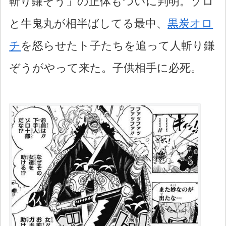
斬り鎌ぞう」の正体もついに判明。ゾロ
と牛鬼丸が相半ばしてる最中、
黒炭オロ
チ
を怒らせたト子たちを追って人斬り鎌
ぞうがやって来た。子供相手に必死。