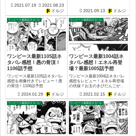
リケラトプスとは？ヤマトの能
える？双龍図とは建仁寺のアレ
2021.07.19
2021.08.23
力は白虎ではなかった？最新
がモチーフ？ONE PIECE最新
ドルジ
2021.09.13
ドルジ
1020話予想
1026話予想
ワンピース最新話ネタバレ
ワンピース最新話ネタバレ
ワンピース最新1105話ネ
ワンピース最新1004話ネ
タバレ感想！愚の骨頂！
タバレ感想！エネル再登
1106話予想
場？最新1005話予想
ワンピース最新1105話ネタバレ
ワンピース最新1004話ネタバレ
感想を画像付きでレビュー！愚
感想をレビュー！エネル再登場
の骨頂！1106話予想
の伏線？お玉のきびだんごが大
活躍？最新1005話予想
2024.01.29
ドルジ
2021.02.15
ドルジ
ワンピース最新話ネタバレ
ワンピース最新話ネタバレ