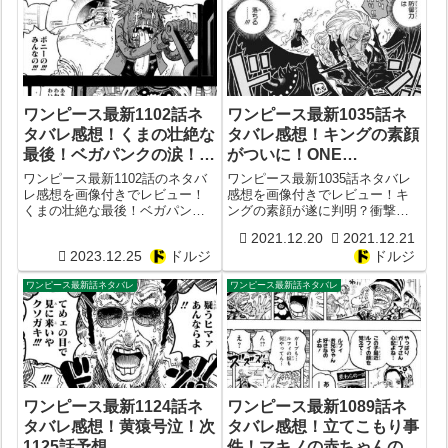
ワンピース最新1102話ネ
ワンピース最新1035話ネ
タバレ感想！くまの壮絶な
タバレ感想！キングの素顔
最後！ベガパンクの涙！
がついに！ONE
1103話予想
PIECE1036話予想
ワンピース最新1102話のネタバ
ワンピース最新1035話ネタバレ
レ感想を画像付きでレビュー！
感想を画像付きでレビュー！キ
くまの壮絶な最後！ベガパンク
ングの素顔が遂に判明？衝撃の
の涙！1103話予想
過去とは？ONE PIECE1036話予
2021.12.20
2021.12.21
想
2023.12.25
ドルジ
ドルジ
ワンピース最新話ネタバレ
ワンピース最新話ネタバレ
ワンピース最新1124話ネ
ワンピース最新1089話ネ
タバレ感想！黄猿号泣！次
タバレ感想！立てこもり事
1125話予想
件！マキノの赤ちゃんの正