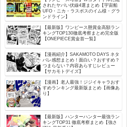
されたヤバい伏線4選まとめ【宇宙船
UFO・ニカ・ラスボスのイム様・グラ
ンドライン】
【最新版】ワンピース懸賞金高額ラン
キングTOP130徹底考察まとめ完全版
【ONEPIECE賞金首一覧】
【漫画紹介】SAKAMOTO DAYS ネタ
バレ感想まとめ！面白い？おすすめ？
つまらない？内容あらすじレビュー
【サカモトデイズ】
【漫画】老人最強！ジジイキャラおす
すめランキング最新版まとめ【画像あ
り】
【最新版】ハンターハンター最強ラン
キングTOP31 徹底考察まとめ【強さ