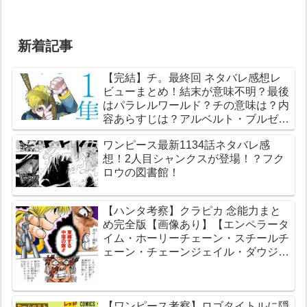
新着記事
【完結】チ。最終回 ネタバレ感想レ
ビューまとめ！結末が意味不明？最後
はパラレルワールド？チの意味は？内
容あらすじは？アルベルト・ブルゼフ
スキとは？【総合評価評判】【地球の
ワンピース最新1134話ネタバレ感
運動について】
想！2人目シャンクスが登場！？フク
ロウの図書館！
【ハンタ考察】クラピカ 念能力まと
め完全版【画像あり】【エンペラータ
イム・ホーリーチェーン・スチールチ
ェーン・チェーンジェイル・ダウジン
グチェーン】
【ワンピース考察】ロゴタイトルに隠