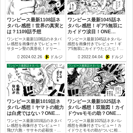
ワンピース最新1108話ネ
ワンピース最新1045話ネ
タバレ感想！世界の真実と
タバレ感想！ギア5無双に
は？1109話予想
カイドウ涙目！ONE
PIECE1046話予想
ワンピース最新1108話のネタバ
ワンピース最新1045話ネタバレ
レ感想を画像付きでレビュー！
感想を画像付きでレビュー！ギ
サターン聖の異形化！ドリーた
ア5無双にカイドウたじたじ！
ちの意図！ベガパンクが語る世
ONE PIECE1046話予想
2024.02.26
ドルジ
2022.04.04
ドルジ
界の真実とは？1109話予想
ワンピース最新話ネタバレ
ワンピース最新話ネタバレ
ワンピース最新1019話ネ
ワンピース最新1025話ネ
タバレ感想！ヤマトの能力
タバレ感想！双龍図！カイ
は白虎ではない？ONE
ドウvsモモの助？ONE
PIECE最新1020話予想
PIECE最新1026話予想
ワンピース最新1019話のネタバ
ワンピース最新1025話ネタバレ
【ヘリケラトプス】
レ感想を画像付きでレビュー！
感想を画像付きでレビュー！カ
飛び六胞・ササキの必殺技・ヘ
イドウとモモの助がついに相見