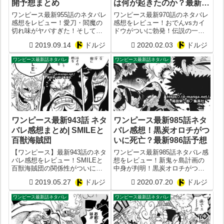
開予想まとめ
は何が起きたのか？最新
971話予想まとめ
ワンピース最新955話のネタバレ
ワンピース最新970話のネタバレ
感想をレビュー！愛刀・閻魔の
感想をレビュー！おでんvsカイ
切れ味がヤバすぎた！そして、
ドウがついに勃発！伝説の一時
ワノ国編第二部完！ついに火祭
間では一体何が起こったのか？
2019.09.14
ドルジ
2020.02.03
ドルジ
りの日を迎える！果たしてカイ
意外とカイドウ弱すぎると判
ドウに勝つることはできるの
明？
ワンピース最新話ネタバレ
ワンピース最新話ネタバレ
か？
ワンピース最新943話 ネタ
ワンピース最新985話ネタ
バレ感想まとめ| SMILEと
バレ感想！黒炭オロチがつ
百獣海賊団
いに死亡？最新986話予想
【ワンピース】最新943話のネタ
ワンピース最新985話ネタバレ感
バレ感想をレビュー！SMILEと
想をレビュー！新鬼ヶ島計画の
百獣海賊団の関係性がついに判
中身が判明！黒炭オロチがつい
明！そしてゾロとサンジが久し
に死亡！ワノ国は混迷へ！最新
2019.05.27
ドルジ
2020.07.20
ドルジ
ぶりにタッグを！？
986話予想
ワンピース最新話ネタバレ
ワンピース最新話ネタバレ