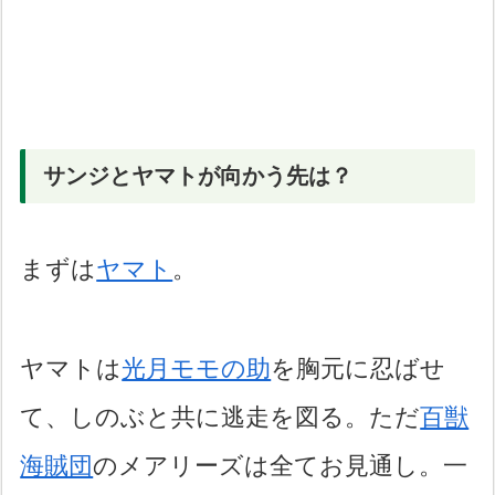
サンジとヤマトが向かう先は？
まずは
ヤマト
。
ヤマトは
光月モモの助
を胸元に忍ばせ
て、しのぶと共に逃走を図る。ただ
百獣
海賊団
のメアリーズは全てお見通し。一