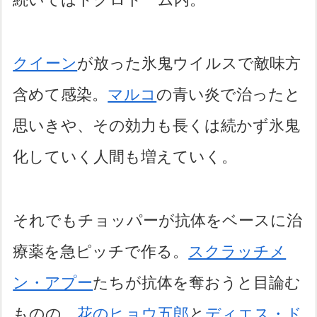
クイーン
が放った氷鬼ウイルスで敵味方
含めて感染。
マルコ
の青い炎で治ったと
思いきや、その効力も長くは続かず氷鬼
化していく人間も増えていく。
それでもチョッパーが抗体をベースに治
療薬を急ピッチで作る。
スクラッチメ
ン・アプー
たちが抗体を奪おうと目論む
ものの、
花のヒョウ五郎
と
ディエス・ド