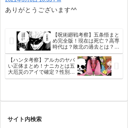
ありがとうございます^^
【呪術廻戦考察】五条悟まと
め完全版！現在は死亡？高専
時代は？敗北の過去とは？名
言や性格は？モデルは？能力
強さや必殺技は？【無下限呪
【ハンタ考察】アルカのヤバ
術 無量空処 六眼】【五条先
い正体まとめ！ナニカとは五
生 ごじょうさとる】
大厄災のアイで確定？性別は
女？【ゾルディック家4男】
【ハンターハンター】
サイト内検索