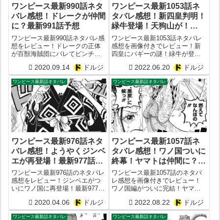
ワンピース最新990話ネタ
ワンピース最新1053話ネ
バレ感想！ドレークが仲間
タバレ感想！新四皇判明！
に？最新991話予想
緑牛登場！天狗山が！
ONE PIECE1054話予想
ワンピース最新990話ネタバレ感
ワンピース最新1053話ネタバレ
想をレビュー！ドレークの正体
感想を画像付きでレビュー！新
が百獣海賊団にバレてピンチ
四皇にバギーの謎！緑牛が登
に？最新991話予想まとめ
場！天狗山飛徹が光月スキヤキ
2020.09.14
ドルジ
2022.06.20
ドルジ
と判明！ONE PIECE1054話予想
ワンピース最新話ネタバレ
ワンピース最新話ネタバレ
ワンピース最新976話ネタ
ワンピース最新1057話ネ
バレ感想！ようやくジンベ
タバレ感想！ワノ国ついに
エが再登場！最新977話予
終幕！ヤマトは仲間に？
想まとめ
ONE PIECE1058話予想
ワンピース最新976話のネタバレ
ワンピース最新1057話のネタバ
感想をレビュー！ジンベエがつ
レ感想を画像付きでレビュー！
いにワノ国に再登場！最新977話
ワノ国編がついに完結！ヤマト
の予想まとめ
仲間にならず？燃えてなんぼの
2020.04.06
ドルジ
2022.08.22
ドルジ
黒炭に候！ONE PIECE1058話予
想
ワンピース最新話ネタバレ
ワンピース最新話ネタバレ