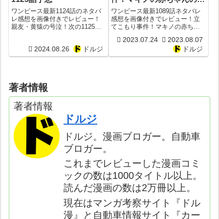
体は？エニエス・ロビーの
ワンピース最新1124話のネタバ
ワンピース最新1089話ネタバレ
秘密が？
レ感想を画像付きでレビュー！
感想を画像付きでレビュー！立
親友・黄猿の号泣！次の1125話
てこもり事件！マキノの赤ちゃ
予想
んの正体は？エニエス・ロビー
2023.07.24
2023.08.07
の秘密が？
2024.08.26
ドルジ
ドルジ
著者情報
著者情報
ドルジ
ドルジ。漫画ブロガー。自動車
ブロガー。
これまでレビューした漫画コミ
ックの数は1000タイトル以上。
読んだ漫画の数は2万冊以上。
現在はマンガ考察サイト『ドル
漫』と自動車情報サイト『カー