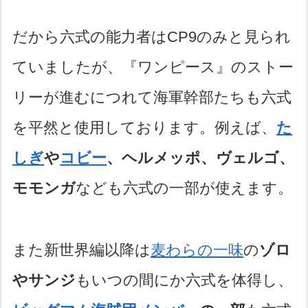
だから六式の能力者はCP9のみと見られ
ていましたが、『ワンピース』のストー
リーが進むにつれて海軍幹部たちも六式
を平然と使用しております。例えば、
た
しぎ
や
コビー
、ヘルメッポ、ヴェルゴ、
モモンガ
なども六式の一部が使えます。
また新世界編以降は
麦わらの一味
の
ゾロ
やサンジ
もいつの間にか六式を体得し、