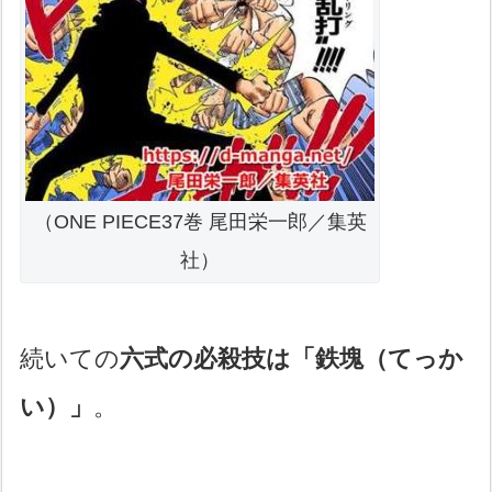
（ONE PIECE37巻 尾田栄一郎／集英
社）
続いての
六式の必殺技は「鉄塊（てっか
い）」
。