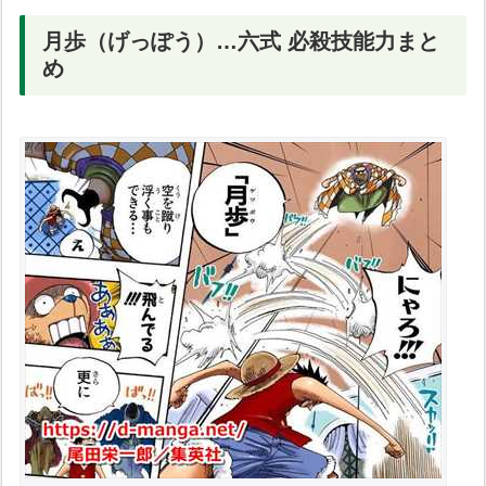
月歩（げっぽう）…六式 必殺技能力まと
め