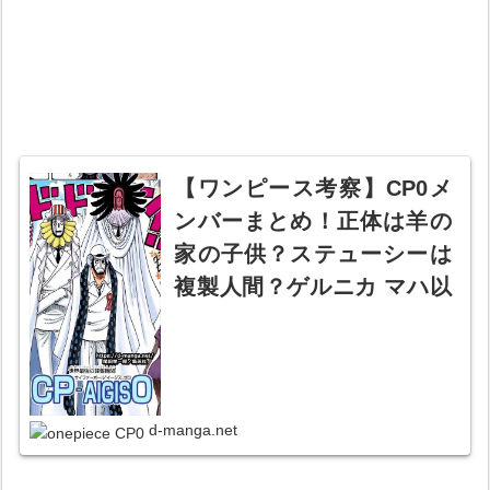
【ワンピース考察】CP0メ
ンバーまとめ！正体は羊の
家の子供？ステューシーは
複製人間？ゲルニカ マハ以
外にどんなキャラが？【ル
ッチ カク 】【サイファーポ
ールイージスゼロ】
d-manga.net