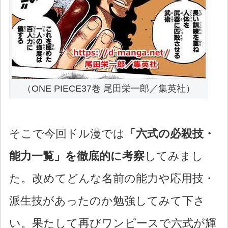
（ONE PIECE37巻 尾田栄一郎／集英社）
そこで今回ドル漫では
「六式の必殺技・
能力一覧」を徹底的に考察
してみまし
た。改めてどんな名前の能力や応用技・
派生技があったのか勉強してみて下さ
い。果たして再びワンピースで六式が輝