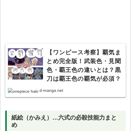
【ワンピース考察】覇気ま
とめ完全版！武装色・見聞
色・覇王色の違いとは？黒
刀は覇王色の覇気が必須？
【流桜・心剛・紙絵】【黒
d-manga.net
い稲妻】
紙絵（かみえ）…六式の必殺技能力まと
め