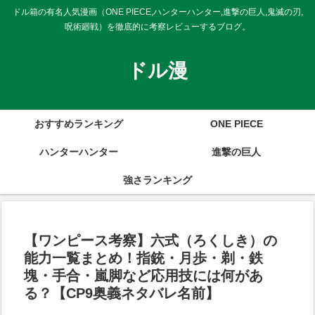
ドル箱の有名人気漫画（ONE PIECE,ハンターハンター,進撃の巨人,鬼滅の刃,
呪術廻戦）を徹底的に考察レビューするブログ。
ドル漫
おすすめランキング
ONE PIECE
ハンターハンター
進撃の巨人
強さランキング
【ワンピース考察】六式（ろくしき）の
能力一覧まとめ！指銃・月歩・剃・鉄
塊・手合・嵐脚など応用技には何があ
る？【CP9奥義ネタバレ名前】