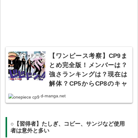
【ワンピース考察】CP9ま
とめ完全版！メンバーは？
強さランキングは？現在は
解体？CP5からCP8のキャ
ラクターは？【ロブルッチ,
d-manga.net
カク,スパンダム,ジャブラ,
カリファ,ブルーノ,クマド
リ,フクロウ,フーズフー】
○【習得者】たしぎ、コビー、サンジなど使用
【セントポプラのその後】
者は意外と多い