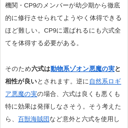
機関・CP9のメンバーが幼少期から徹底
的に修行させられてようやく体得できる
ほど難しい。CP9に選ばれるにも六式全
てを体得する必要がある。
そのため
六式は
動物系ゾオン悪魔の実
と
相性が良い
とされます。逆に
自然系ロギ
ア悪魔の実
の場合、六式は良くも悪くも
特に効果は発揮しなさそう。そう考えた
ら、
百獣海賊団
など意外と六式を使用し