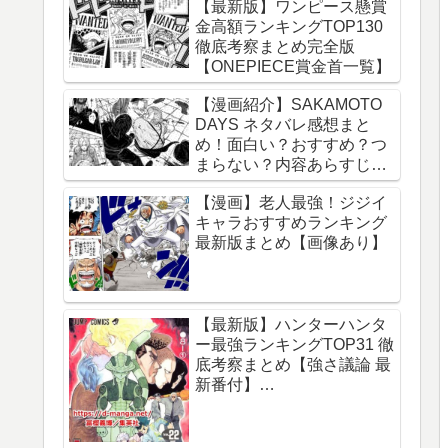
【最新版】ワンピース懸賞
金高額ランキングTOP130
徹底考察まとめ完全版
【ONEPIECE賞金首一覧】
【漫画紹介】SAKAMOTO
DAYS ネタバレ感想まと
め！面白い？おすすめ？つ
まらない？内容あらすじレ
ビュー【サカモトデイズ】
【漫画】老人最強！ジジイ
キャラおすすめランキング
最新版まとめ【画像あり】
【最新版】ハンターハンタ
ー最強ランキングTOP31 徹
底考察まとめ【強さ議論 最
新番付】
【HUNTERxHUNTER】