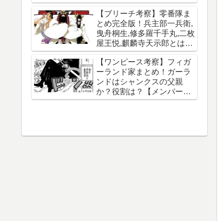
【ブリーチ考察】零番隊ま
とめ完全版！兵主部一兵衛,
曳舟桐生,修多羅千手丸,二枚
屋王悦,麒麟寺天示郎とは？
王鍵とは？異名は？声優CV
【ワンピース考察】フィガ
は？必殺技は？【霊王宮】
ーランド家まとめ！ガーラ
【泉湯鬼・穀王・刀神・大
ンドはシャンクスの父親
織守・まなこ和尚】
か？役割は？【メンバー一
覧】