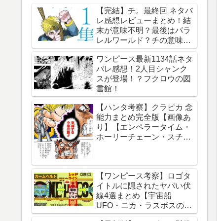
【完結】チ。最終回 ネタバ
レ感想レビューまとめ！結
末が意味不明？最後はパラ
レルワールド？チの意味
は？内容あらすじは？アル
ワンピース最新1134話ネタ
ベルト・ブルゼフスキと
バレ感想！2人目シャンク
は？【総合評価評判】【地
スが登場！？フクロウの図
球の運動について】
書館！
【ハンタ考察】クラピカ 念
能力まとめ完全版【画像あ
り】【エンペラータイム・
ホーリーチェーン・スチー
ルチェーン・チェーンジェ
イル・ダウジングチェー
ン】
【ワンピース考察】ロゴタ
イトルに隠されたヤバい伏
線4選まとめ【宇宙船
UFO・ニカ・ラスボスのイ
ム様・グランドライン】