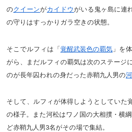
の
クイーン
が
カイドウ
がいる鬼ヶ島に連
の守りはすっかりガラ空きの状態。
そこでルフィは「
覚醒武装色の覇気
」を
がら、まだルフィの覇気は次のステージ
のが長年囚われの身だった赤鞘九人男の
そして、ルフィが体得しようとしていた
の様子。また河松はワノ国の大相撲・横
ど赤鞘九人男3名がその場で集結。