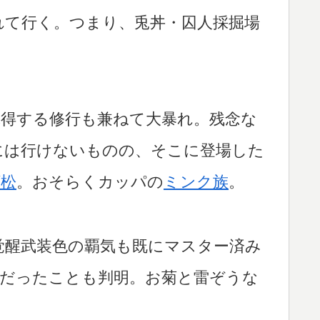
れて行く。つまり、兎丼・囚人採掘場
体得する修行も兼ねて大暴れ。残念な
には行けないものの、そこに登場した
河松
。おそらくカッパの
ミンク族
。
覚醒武装色の覇気も既にマスター済み
綱だったことも判明。お菊と雷ぞうな