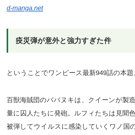
d-manga.net
疫災弾が意外と強力すぎた件
ということでワンピース最新949話の本題
百獣海賊団のババヌキは、クイーンが製
量に囚人たちに発砲。ルフィたちは見聞
被弾してウイルスに感染していくワノ国