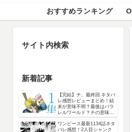
おすすめランキング
O
サイト内検索
新着記事
【完結】チ。最終回 ネタバ
レ感想レビューまとめ！結
末が意味不明？最後はパラ
レルワールド？チの意味
は？内容あらすじは？アル
ワンピース最新1134話ネタ
ベルト・ブルゼフスキと
バレ感想！2人目シャンク
は？【総合評価評判】【地