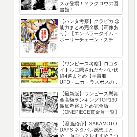
スが登場！？フクロウの図
球の運動について】
書館！
【ハンタ考察】クラピカ 念
能力まとめ完全版【画像あ
り】【エンペラータイム・
ホーリーチェーン・スチー
ルチェーン・チェーンジェ
イル・ダウジングチェー
ン】
【ワンピース考察】ロゴタ
イトルに隠されたヤバい伏
線4選まとめ【宇宙船
UFO・ニカ・ラスボスのイ
ム様・グランドライン】
【最新版】ワンピース懸賞
金高額ランキングTOP130
徹底考察まとめ完全版
【ONEPIECE賞金首一覧】
【漫画紹介】SAKAMOTO
DAYS ネタバレ感想まと
め！面白い？おすすめ？つ