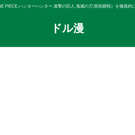
E PIECE,ハンターハンター,進撃の巨人,鬼滅の刃,呪術廻戦）を徹底
ドル漫