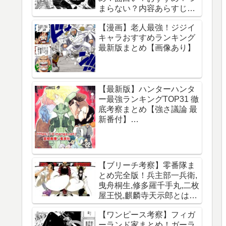
まらない？内容あらすじレ
ビュー【サカモトデイズ】
【漫画】老人最強！ジジイ
キャラおすすめランキング
最新版まとめ【画像あり】
【最新版】ハンターハンタ
ー最強ランキングTOP31 徹
底考察まとめ【強さ議論 最
新番付】
【HUNTERxHUNTER】
【ブリーチ考察】零番隊ま
とめ完全版！兵主部一兵衛,
曳舟桐生,修多羅千手丸,二枚
屋王悦,麒麟寺天示郎とは？
王鍵とは？異名は？声優CV
【ワンピース考察】フィガ
は？必殺技は？【霊王宮】
ーランド家まとめ！ガーラ
【泉湯鬼・穀王・刀神・大