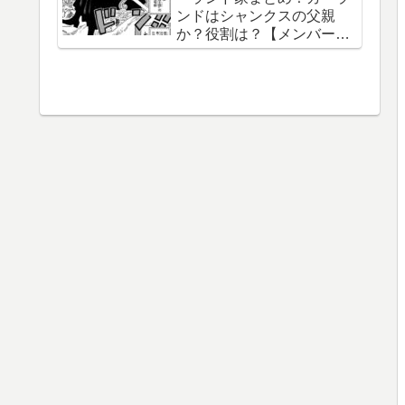
ンドはシャンクスの父親
織守・まなこ和尚】
か？役割は？【メンバー一
覧】