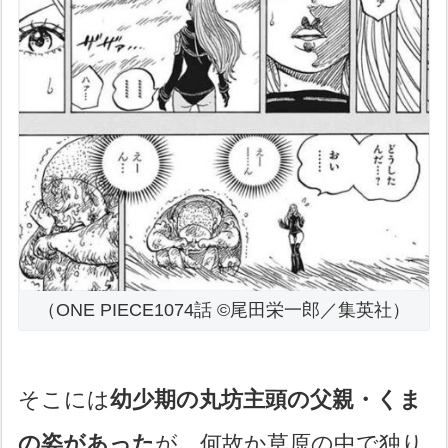
（ONE PIECE1074話 ©尾田栄一郎／集英社）
そこには
幼少期の丸坊主頭の父親・くま
の姿があった
が、何故か草原の中で独り