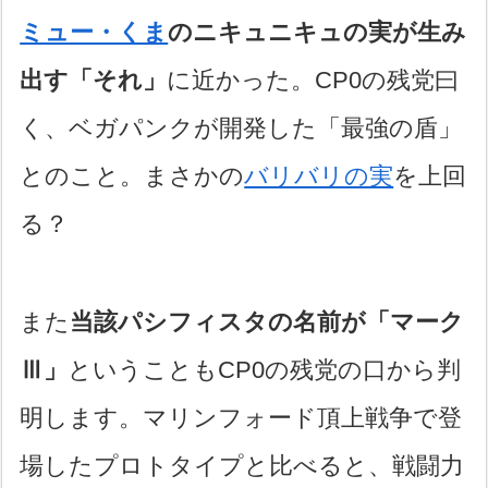
ミュー・くま
のニキュニキュの実が生み
出す「それ」
に近かった。CP0の残党曰
く、ベガパンクが開発した「最強の盾」
とのこと。まさかの
バリバリの実
を上回
る？
また
当該パシフィスタの名前が「マーク
Ⅲ」
ということもCP0の残党の口から判
明します。マリンフォード頂上戦争で登
場したプロトタイプと比べると、戦闘力