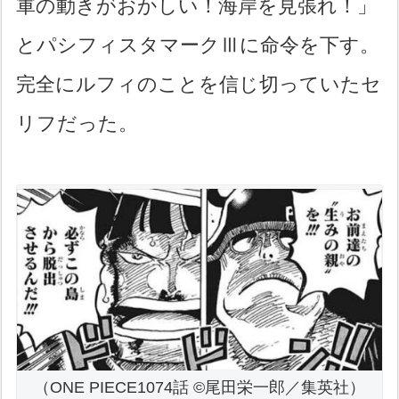
軍の動きがおかしい！海岸を見張れ！」
とパシフィスタマークⅢに命令を下す。
完全にルフィのことを信じ切っていたセ
リフだった。
（ONE PIECE1074話 ©尾田栄一郎／集英社）