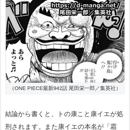
（ONE PIECE最新942話 尾田栄一郎／集英社）
結論から書くと、トの康こと康イエが処
刑されます。また康イエの本名が「霜