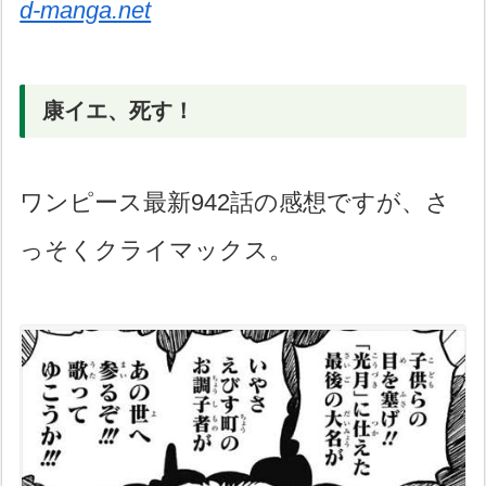
d-manga.net
康イエ、死す！
ワンピース最新942話の感想ですが、さ
っそくクライマックス。