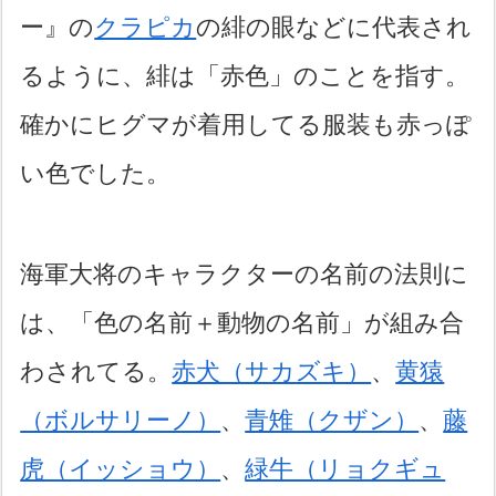
ー』の
クラピカ
の緋の眼などに代表され
るように、緋は「赤色」のことを指す。
確かにヒグマが着用してる服装も赤っぽ
い色でした。
海軍大将のキャラクターの名前の法則に
は、「色の名前＋動物の名前」が組み合
わされてる。
赤犬（サカズキ）
、
黄猿
（ボルサリーノ）
、
青雉（クザン）
、
藤
虎（イッショウ）
、
緑牛（リョクギュ