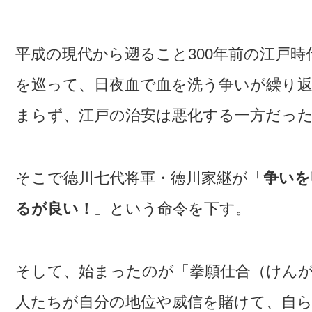
平成の現代から遡ること300年前の江戸
を巡って、日夜血で血を洗う争いが繰り
まらず、江戸の治安は悪化する一方だっ
そこで徳川七代将軍・徳川家継が「
争いを
るが良い！
」という命令を下す。
そして、始まったのが「拳願仕合（けん
人たちが自分の地位や威信を賭けて、自