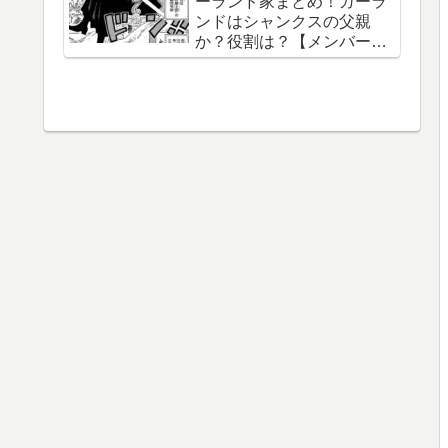
ーランド家まとめ！ガーラ
【泉湯鬼・穀王・刀神・大
ンドはシャンクスの父親
織守・まなこ和尚】
か？役割は？【メンバー一
覧】