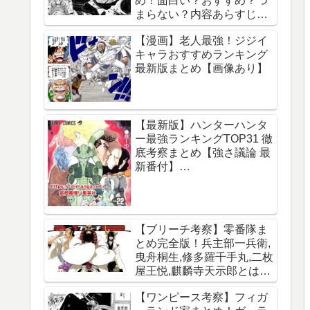
め！面白い？おすすめ？つ
まらない？内容あらすじレ
ビュー【サカモトデイズ】
【漫画】老人最強！ジジイ
キャラおすすめランキング
最新版まとめ【画像あり】
【最新版】ハンターハンタ
ー最強ランキングTOP31 徹
底考察まとめ【強さ議論 最
新番付】
【HUNTERxHUNTER】
【ブリーチ考察】零番隊ま
とめ完全版！兵主部一兵衛,
曳舟桐生,修多羅千手丸,二枚
屋王悦,麒麟寺天示郎とは？
王鍵とは？異名は？声優CV
【ワンピース考察】フィガ
は？必殺技は？【霊王宮】