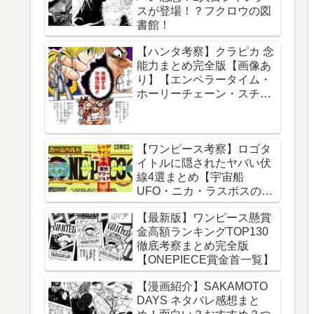
スが登場！？フクロウの図
球の運動について】
書館！
【ハンタ考察】クラピカ 念
能力まとめ完全版【画像あ
り】【エンペラータイム・
ホーリーチェーン・スチー
ルチェーン・チェーンジェ
イル・ダウジングチェー
ン】
【ワンピース考察】ロゴタ
イトルに隠されたヤバい伏
線4選まとめ【宇宙船
UFO・ニカ・ラスボスのイ
ム様・グランドライン】
【最新版】ワンピース懸賞
金高額ランキングTOP130
徹底考察まとめ完全版
【ONEPIECE賞金首一覧】
【漫画紹介】SAKAMOTO
DAYS ネタバレ感想まと