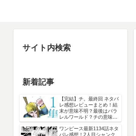
サイト内検索
新着記事
【完結】チ。最終回 ネタバ
レ感想レビューまとめ！結
末が意味不明？最後はパラ
レルワールド？チの意味
は？内容あらすじは？アル
ワンピース最新1134話ネタ
ベルト・ブルゼフスキと
バレ感想！2人目シャンク
は？【総合評価評判】【地