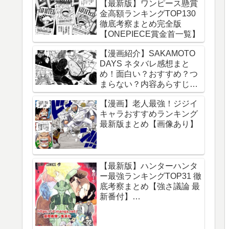
【最新版】ワンピース懸賞
金高額ランキングTOP130
徹底考察まとめ完全版
【ONEPIECE賞金首一覧】
【漫画紹介】SAKAMOTO
DAYS ネタバレ感想まと
め！面白い？おすすめ？つ
まらない？内容あらすじレ
ビュー【サカモトデイズ】
【漫画】老人最強！ジジイ
キャラおすすめランキング
最新版まとめ【画像あり】
【最新版】ハンターハンタ
ー最強ランキングTOP31 徹
底考察まとめ【強さ議論 最
新番付】
【HUNTERxHUNTER】