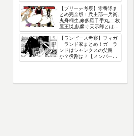
【ブリーチ考察】零番隊ま
とめ完全版！兵主部一兵衛,
曳舟桐生,修多羅千手丸,二枚
屋王悦,麒麟寺天示郎とは？
王鍵とは？異名は？声優CV
【ワンピース考察】フィガ
は？必殺技は？【霊王宮】
ーランド家まとめ！ガーラ
【泉湯鬼・穀王・刀神・大
ンドはシャンクスの父親
織守・まなこ和尚】
か？役割は？【メンバー一
覧】