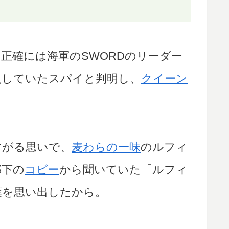
正確には海軍のSWORDのリーダー
入していたスパイと判明し、
クイーン
すがる思いで、
麦わらの一味
のルフィ
部下の
コビー
から聞いていた「ルフィ
葉を思い出したから。