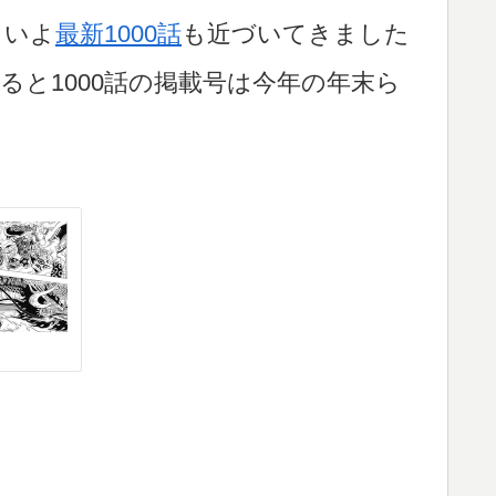
よいよ
最新1000話
も近づいてきました
と1000話の掲載号は今年の年末ら