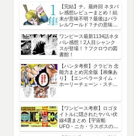
【完結】チ。最終回 ネタバ
レ感想レビューまとめ！結
末が意味不明？最後はパラ
レルワールド？チの意味
は？内容あらすじは？アル
ワンピース最新1134話ネタ
ベルト・ブルゼフスキと
バレ感想！2人目シャンク
は？【総合評価評判】【地
スが登場！？フクロウの図
球の運動について】
書館！
【ハンタ考察】クラピカ 念
能力まとめ完全版【画像あ
り】【エンペラータイム・
ホーリーチェーン・スチー
ルチェーン・チェーンジェ
イル・ダウジングチェー
ン】
【ワンピース考察】ロゴタ
イトルに隠されたヤバい伏
線4選まとめ【宇宙船
UFO・ニカ・ラスボスのイ
ム様・グランドライン】