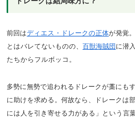
ドレークは結局味方に？
前回は
ディエス・ドレークの正体
が発覚。
とはバレてないものの、
百獣海賊団
に潜
たちからフルボッコ。
多勢に無勢で追われるドレークが藁にも
に助けを求める。何故なら、ドレークは
には人を引き寄せる力がある」という言