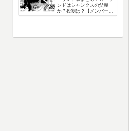
ンドはシャンクスの父親
織守・まなこ和尚】
か？役割は？【メンバー一
覧】