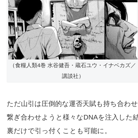
（食糧人類4巻 水谷健吾・蔵石ユウ・イナベカズ／
講談社）
ただ山引は圧倒的な運否天賦も持ち合わ
繋ぎ合わせようと様々なDNAを注入した
裏だけで引っ付くことも可能に。