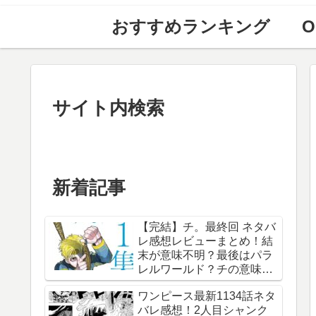
おすすめランキング
O
サイト内検索
新着記事
【完結】チ。最終回 ネタバ
レ感想レビューまとめ！結
末が意味不明？最後はパラ
レルワールド？チの意味
は？内容あらすじは？アル
ワンピース最新1134話ネタ
ベルト・ブルゼフスキと
バレ感想！2人目シャンク
は？【総合評価評判】【地