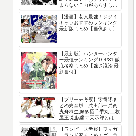
まらない？内容あらすじレ
ビュー【サカモトデイズ】
【漫画】老人最強！ジジイ
キャラおすすめランキング
最新版まとめ【画像あり】
【最新版】ハンターハンタ
ー最強ランキングTOP31 徹
底考察まとめ【強さ議論 最
新番付】
【HUNTERxHUNTER】
【ブリーチ考察】零番隊ま
とめ完全版！兵主部一兵衛,
曳舟桐生,修多羅千手丸,二枚
屋王悦,麒麟寺天示郎とは？
王鍵とは？異名は？声優CV
【ワンピース考察】フィガ
は？必殺技は？【霊王宮】
ーランド家まとめ！ガーラ
【泉湯鬼・穀王・刀神・大