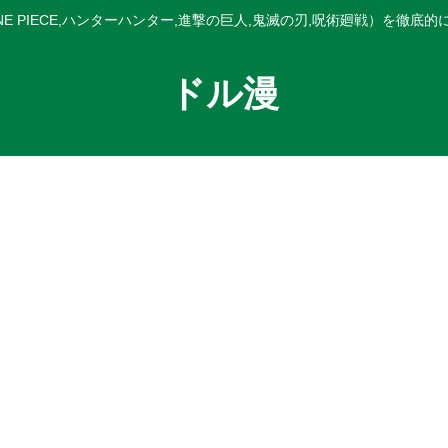
E PIECE,ハンターハンター,進撃の巨人,鬼滅の刃,呪術廻戦）を徹底
ドル漫