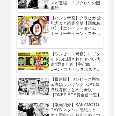
スが登場！？フクロウの図
球の運動について】
書館！
【ハンタ考察】クラピカ 念
能力まとめ完全版【画像あ
り】【エンペラータイム・
ホーリーチェーン・スチー
ルチェーン・チェーンジェ
イル・ダウジングチェー
ン】
【ワンピース考察】ロゴタ
イトルに隠されたヤバい伏
線4選まとめ【宇宙船
UFO・ニカ・ラスボスのイ
ム様・グランドライン】
【最新版】ワンピース懸賞
金高額ランキングTOP130
徹底考察まとめ完全版
【ONEPIECE賞金首一覧】
【漫画紹介】SAKAMOTO
DAYS ネタバレ感想まと
め！面白い？おすすめ？つ