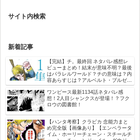
サイト内検索
新着記事
【完結】チ。最終回 ネタバレ感想レ
ビューまとめ！結末が意味不明？最後
はパラレルワールド？チの意味は？内
容あらすじは？アルベルト・ブルゼフ
スキとは？【総合評価評判】【地球の
ワンピース最新1134話ネタバレ感
運動について】
想！2人目シャンクスが登場！？フク
ロウの図書館！
【ハンタ考察】クラピカ 念能力まと
め完全版【画像あり】【エンペラータ
イム・ホーリーチェーン・スチールチ