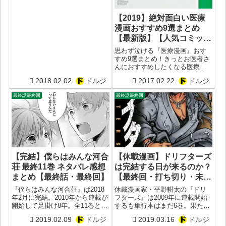
はかんばまゆこ。掲載誌は週刊
少年サンデーS。出版社は小学
【2019】絶対面白い医療
館。
漫画おすすめ9選まとめ
【最新版】【人気コミッ
ク】
思わず泣ける『医療漫画』おす
すめ9選まとめ！きっとお医者さ
んにおすすめしたくなる医療漫
画だけ紹介！各漫画の面白ポイ
2018.02.02
ドルジ
2017.02.22
ドルジ
ントも徹底解説！絶対に死ぬほ
ど面白い医療漫画購入時の参考
最終話最終回
最終話最終回
にしてください！
【完結】僕らはみんな河合
【休載漫画】ドリフターズ
荘 最終11巻 ネタバレ感想
は完結する日が来るのか？
まとめ【最終話・最終回】
【最終回・打ち切り・未完
最後】
『僕らはみんな河合荘』は2018
休載漫画家・平野耕太の『ドリ
年2月に完結。2010年から連載が
フターズ』は2009年に連載開始
開始して足掛け8年。全11巻とい
するも単行本はまだ6巻。果たし
うボリューム感の割に、かなり
て本当に完結するのか？そこで
2019.02.09
ドルジ
2019.03.16
ドルジ
の長期連載でした。そこで既に
『ドリフターズ』の最終回の時