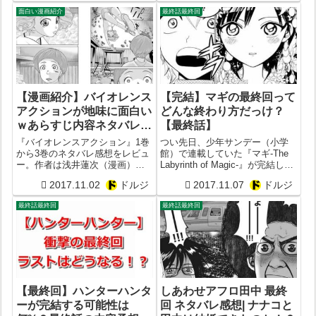
最終回を迎えてから随分と時間
期や未完のまま打ち切りになる
面白い漫画紹介
最終話最終回
は経過してるものの、今回ドル
可能性を考察してみた。
漫では超今更ではありますが
『僕...
【漫画紹介】バイオレンス
【完結】マギの最終回って
アクションが地味に面白い
どんな終わり方だっけ？
ｗあらすじ内容ネタバレ感
【最終話】
想まとめ！おすすめ度を画
『バイオレンスアクション』1巻
つい先日、少年サンデー（小学
像レビュー【浅井蓮次×沢
から3巻のネタバレ感想をレビュ
館）で連載していた『マギ-The
ー。作者は浅井蓮次（漫画）、
Labyrinth of Magic-』が完結しま
田新】
沢田新（原作）。掲載誌はやわ
した。具体的な号数は2017年46
2017.11.02
ドルジ
2017.11.07
ドルジ
らかスピリッツ（ビッグコミッ
号。まさに少年サンデーを代表
クスピリッツ）。出版社は小学
するようなおすすめファンタジ
最終話最終回
最終話最終回
館。ジャンルは少年コミックの
ー漫画でした。それだけに名残
アクション漫画。『バイオレン
惜しい読者...
スアクション...
【最終回】ハンターハンタ
しあわせアフロ田中 最終
ーが完結する可能性は
回 ネタバレ感想| ナナコと