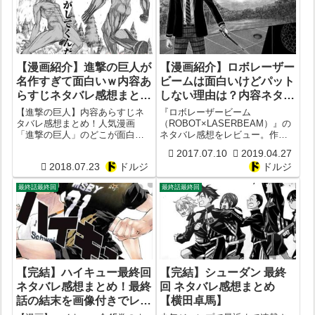
【漫画紹介】進撃の巨人が
【漫画紹介】ロボレーザー
名作すぎて面白いｗ内容あ
ビームは面白いけどパット
らすじネタバレ感想まと
しない理由は？内容ネタバ
め！おすすめ度は？【考察
レ感想まとめ！おすすめ度
【進撃の巨人】内容あらすじネ
『ロボレーザービーム
レビュー】【諫山創】
を考察レビュー【ゴルフ】
タバレ感想まとめ！人気漫画
（ROBOT×LASERBEAM）』の
「進撃の巨人」のどこが面白い
ネタバレ感想をレビュー。作者
【藤巻忠俊】
かつまらないか徹底考察してみ
は藤巻忠俊。掲載誌は少年ジャ
2017.07.10
2019.04.27
た！作者は諫山創。掲載雑誌は
ンプ。出版社は集英社。ジャン
2018.07.23
ドルジ
ドルジ
別冊少年マガジン。出版社は講
ルは少年コミックのゴルフ漫
談社。ジャンルはバトル漫画。
画。AmazonのKindleや楽天kobo
最終話最終回
最終話最終回
などでも試し読み・立ち読み
で...
【完結】ハイキュー最終回
【完結】シューダン 最終
ネタバレ感想まとめ！最終
回 ネタバレ感想まとめ
話の結末を画像付きでレビ
【横田卓馬】
ュー！最後の巻末コメント