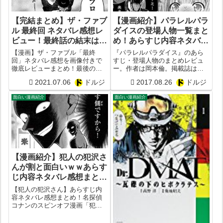
【完結まとめ】ザ・ファブ
【漫画紹介】パラレルパラ
ル 最終回 ネタバレ感想レ
ダイスの登場人物一覧まと
ビュー！最終話の結末は？
め！あらすじ内容ネタバレ
最後のラストは？面白い漫
感想レビュー！【岡本倫】
【漫画】ザ・ファブル「最終
『パラレルパラダイス』のあら
画？第一部はおすすめ？
回」ネタバレ感想を画像付きで
すじ・登場人物のまとめレビュ
徹底レビューまとめ！最後の結
ー。作者は岡本倫。掲載誌はヤ
末はどうなった？ラスト最終話
ングマガジン。出版社は講談
2021.07.06
ドルジ
2017.08.26
ドルジ
のあらすじは？結局内容は面白
社。ジャンルは青年コミックの
い？【第一部完結】
ファンタジー漫画。Amazonの
面白い漫画紹介
面白い漫画紹介
Kindleや楽天koboなどでも試し
読み・立ち読みができます。っ
てこ...
【漫画紹介】犯人の犯沢さ
んが割と面白いｗｗあらす
じ内容ネタバレ感想まと
め！おすすめ度を画像レビ
【犯人の犯沢さん】あらすじ内
ュー！【名探偵コナン】
容ネタバレ感想まとめ！名探偵
コナンのスピンオフ漫画「犯人
【かんばまゆこ】
の犯沢さん」が面白いかつまら
ないか徹底考察してみた！作者