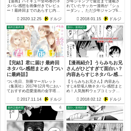
【漫画】ハイキュー全45巻のネ
少年ジャンプで最近まで連載さ
は？【ラスト最終45巻 口
タバレ感想を画像付きでレビュ
れていたサッカー漫画が『シュ
ー！最終回までのあらすじ内容
ーダン』。ただ少年ジャンプ6号
コミ評価評判】
まとめ！春の高校バレー編の結
において、いつの間にか最終回
2020.12.25
ドルジ
2018.01.15
ドルジ
末は？最終話は東京オリンピッ
を迎えてました。もっと言えば
ク出場で終わり？ラストの巻末
打ち切り気味に完結。作者・横
最終話最終回
面白い漫画紹介
コメントは？【評価評判口コミ
田卓馬は画力が高く、前作『背
まとめ】
筋をピンと』は全10巻とそこそ
こ連載が続い...
【完結】君に届け 最終回
【漫画紹介】うらみちお兄
ネタバレ感想まとめ【つい
さんがひどすぎて面白い？
に最終話】
内容あらすじネタバレ感想
まとめ！おすすめ度を考察
つい先日、別冊マーガレット
【うらみちお兄さん】内容あら
レビュー！
（集英社）2017年12月号におい
すじ&登場人物ネタバレ感想まと
ておすすめ恋愛漫画の金字塔で
め！人気無料ウェブコミック
ある『君に届け』がついに完
「うらみちお兄さん」の何が面
2017.11.14
ドルジ
2018.02.12
ドルジ
結。作者は椎名軽穂。あしかけ
白いかつまらないか徹底考察し
12年ほど『君に届け』の連載が
てみた！作者は久世岳。掲載サ
最終話最終回
面白い漫画紹介
続いたらしい。少女漫画や恋愛
イトはコミックDAYZ。出版社は
漫画としては異例の長期連載。
講談社。
完結を記念し...