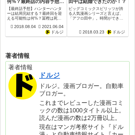
何%？最終話の内容予想ま
田中は結婚できたのか！？
とめ！ラスト結末は？冨樫
【最終話予想】ハンターハンタ
ビッグコミックスピリッツが誇
死亡？
ーは結局完結する？最終回を迎
る人気漫画シリーズと言えば、
える可能性は何%？冨樫は死
「アフロ田中」。時間ができれ
【HUNTERxHUNTER】
亡？ラスト結末を
ばシリーズごとにレビューして
2018.08.04
2021.06.04
HUNTERxHUNTERマニアが徹底
もいいんですが、現在は『しあ
ドルジ
2018.03.23
ドルジ
考察まとめ！
わせアフロ田中』が連載中でし
た。何故過去形なのか？実はこ
のたび『しあわせアフロ田中』
がビッグコミック...
著者情報
著者情報
ドルジ
ドルジ。漫画ブロガー。自動車
ブロガー。
これまでレビューした漫画コミ
ックの数は1000タイトル以上。
読んだ漫画の数は2万冊以上。
現在はマンガ考察サイト『ドル
漫』と自動車情報サイト『カー