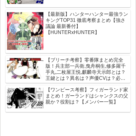
【最新版】ハンターハンター最強ラン
キングTOP31 徹底考察まとめ【強さ
議論 最新番付】
【HUNTERxHUNTER】
【ブリーチ考察】零番隊まとめ完全
版！兵主部一兵衛,曳舟桐生,修多羅千
手丸,二枚屋王悦,麒麟寺天示郎とは？
王鍵とは？異名は？声優CVは？必殺
技は？【霊王宮】【泉湯鬼・穀王・刀
【ワンピース考察】フィガーランド家
神・大織守・まなこ和尚】
まとめ！ガーランドはシャンクスの父
親か？役割は？【メンバー一覧】