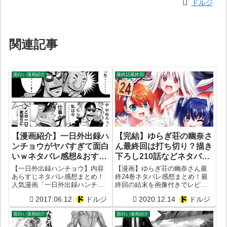
ドルジ
関連記事
面白い漫画紹介
最終話最終回
【漫画紹介】一日外出録ハ
【完結】ゆらぎ荘の幽奈さ
ンチョウがヤバすぎて面白
ん最終回は打ち切り？描き
いｗネタバレ感想&おすす
下ろし210話などネタバレ
め考察レビューまとめ【カ
感想レビュー！最後の巻末
【一日外出録ハンチョウ】内容
【漫画】ゆらぎ荘の幽奈さん最
イジ】
コメントは？【ラスト最終
あらすじネタバレ感想まとめ！
終24巻ネタバレ感想まとめ！最
人気漫画「一日外出録ハンチョ
終回の結末を画像付きでレビュ
24巻まとめ】
ウ」が面白いかつまらないか徹
ー！最後の巻末コメントは？描
2017.06.12
ドルジ
2020.12.14
ドルジ
底考察してみた！作者は福本伸
き下ろし210話がシコすぎた？ラ
行,萩原天晴など。掲載雑誌はヤ
スト結末のは打ち切り？【ゆら
面白い漫画紹介
面白い漫画紹介
ングマガジン。出版社は講談社
ぎそうのゆうなさん】
ジャンルはグルメ漫画。