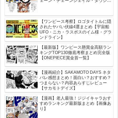
ェーン・チェーンジェイル・ダウジン
グチェーン】
【ワンピース考察】ロゴタイトルに隠
されたヤバい伏線4選まとめ【宇宙船
UFO・ニカ・ラスボスのイム様・グラ
ンドライン】
【最新版】ワンピース懸賞金高額ラン
キングTOP130徹底考察まとめ完全版
【ONEPIECE賞金首一覧】
【漫画紹介】SAKAMOTO DAYS ネタ
バレ感想まとめ！面白い？おすすめ？
つまらない？内容あらすじレビュー
【サカモトデイズ】
【漫画】老人最強！ジジイキャラおす
すめランキング最新版まとめ【画像あ
り】