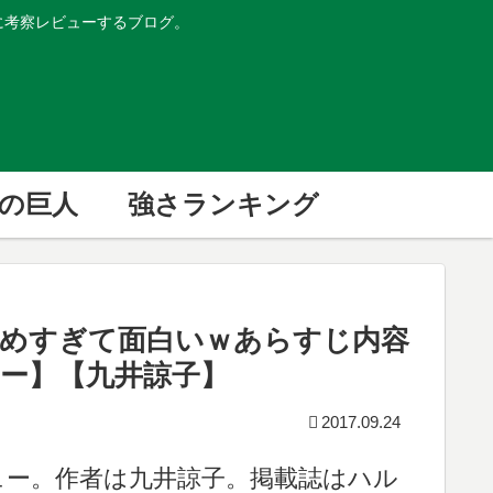
的に考察レビューするブログ。
の巨人
強さランキング
めすぎて面白いｗあらすじ内容
ー】【九井諒子】
2017.09.24
ュー。作者は九井諒子。掲載誌はハル