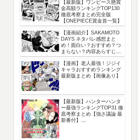
【最新版】ワンピース懸賞
金高額ランキングTOP130
徹底考察まとめ完全版
【ONEPIECE賞金首一覧】
【漫画紹介】SAKAMOTO
DAYS ネタバレ感想まと
め！面白い？おすすめ？つ
まらない？内容あらすじレ
ビュー【サカモトデイズ】
【漫画】老人最強！ジジイ
キャラおすすめランキング
最新版まとめ【画像あり】
【最新版】ハンターハンタ
ー最強ランキングTOP31 徹
底考察まとめ【強さ議論 最
新番付】
【HUNTERxHUNTER】