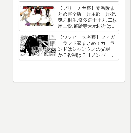
【ブリーチ考察】零番隊ま
とめ完全版！兵主部一兵衛,
曳舟桐生,修多羅千手丸,二枚
屋王悦,麒麟寺天示郎とは？
王鍵とは？異名は？声優CV
【ワンピース考察】フィガ
は？必殺技は？【霊王宮】
ーランド家まとめ！ガーラ
【泉湯鬼・穀王・刀神・大
ンドはシャンクスの父親
織守・まなこ和尚】
か？役割は？【メンバー一
覧】