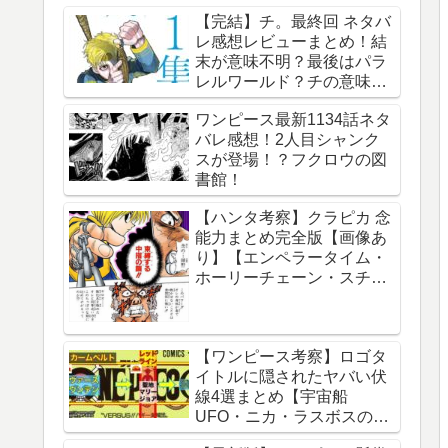
【完結】チ。最終回 ネタバ
レ感想レビューまとめ！結
末が意味不明？最後はパラ
レルワールド？チの意味
は？内容あらすじは？アル
ワンピース最新1134話ネタ
ベルト・ブルゼフスキと
バレ感想！2人目シャンク
は？【総合評価評判】【地
スが登場！？フクロウの図
球の運動について】
書館！
【ハンタ考察】クラピカ 念
能力まとめ完全版【画像あ
り】【エンペラータイム・
ホーリーチェーン・スチー
ルチェーン・チェーンジェ
イル・ダウジングチェー
ン】
【ワンピース考察】ロゴタ
イトルに隠されたヤバい伏
線4選まとめ【宇宙船
UFO・ニカ・ラスボスのイ
ム様・グランドライン】