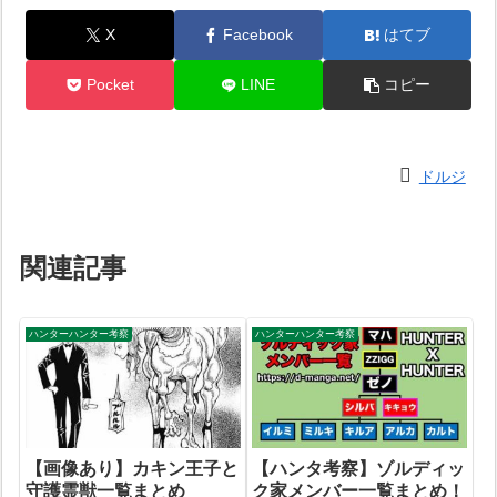
X
Facebook
はてブ
Pocket
LINE
コピー
ドルジ
関連記事
ハンターハンター考察
ハンターハンター考察
【画像あり】カキン王子と
【ハンタ考察】ゾルディッ
守護霊獣一覧まとめ
ク家メンバー一覧まとめ！