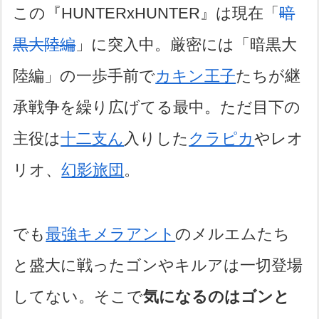
この『HUNTERxHUNTER』は現在「
暗
黒大陸編
」に突入中。厳密には「暗黒大
陸編」の一歩手前で
カキン王子
たちが継
承戦争を繰り広げてる最中。ただ目下の
主役は
十二支ん
入りした
クラピカ
やレオ
リオ、
幻影旅団
。
でも
最強キメラアント
のメルエムたち
と盛大に戦ったゴンやキルアは一切登場
してない。そこで
気になるのはゴンと