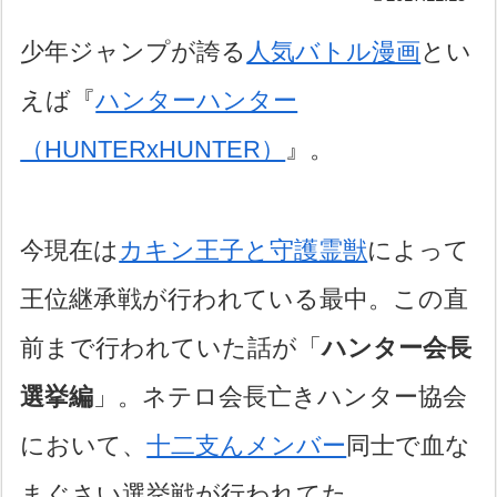
少年ジャンプが誇る
人気バトル漫画
とい
えば『
ハンターハンター
（HUNTERxHUNTER）
』。
今現在は
カキン王子と守護霊獣
によって
王位継承戦が行われている最中。この直
前まで行われていた話が「
ハンター会長
選挙編
」。ネテロ会長亡きハンター協会
において、
十二支んメンバー
同士で血な
まぐさい選挙戦が行われてた。