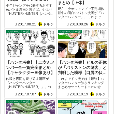
まとめ【正体】
少年ジャンプを代表するおすす
現在、少年ジャンプで不定期休
めバトル漫画と言えば、やはり
載中の面白いバトル漫画が『ハ
『HUNTERxHUNTER（ハンター
ンターハンター』。これまでド
ハンター）』。この
ル漫では【ハンターハンター】
HUNTERxHUNTERは休載と連載
2017.08.21
ドルジ
2018.08.26
ドルジ
最強ランキングなども考察して
を繰り返しながらも、個性的な
きました。そこで今回はハンタ
キャラや展開の面白さから安定
ハンターハンター考察
ハンターハンター考察
ーハンターの「主人公・ゴンの
して幅広い読者層に人気です。
母親の正体」について徹底的に
特にハ...
考察していこうと...
【ハンタ考察】十二支んメ
【ハンタ考察】ビルの正体
ンバー全一覧完全まとめ
が「パリストンの刺客」と
【キャラクター画像あり】
判明した模様【口唇の伏線
まとめ】
休載と再開を繰り返す漫画が
これまでドル漫では【最強】ハ
『ハンターハンター
ンターハンター強さランキング
（HUNTERxHUNTER）』。つい
まとめやツェリードニヒの念能
最近も（2017年7月現在）、『ハ
力&強さまとめといった
2017.07.07
ドルジ
2018.10.19
ドルジ
ンターハンター』の連載がよう
HUNTERxHUNTERに関する考察
やく再開されてネットをざわつ
記事を執筆してきました。そこ
ハンターハンター考察
ハンターハンター考察
かせてくれました。休載が多く
で今回は「ビル」と呼ばれる新
て忘れてる方も多いかも知れま
キャラクターについて考察して
せんが、現在...
みようと思い...