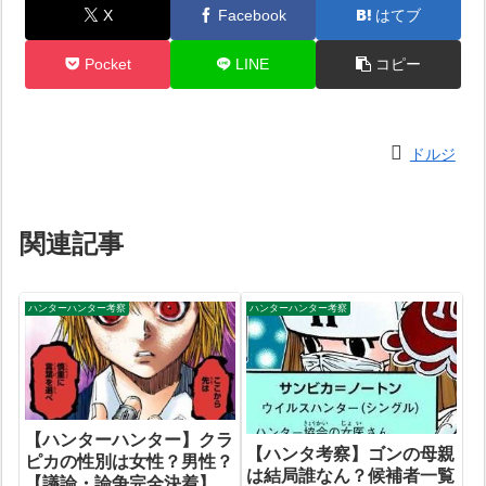
X
Facebook
はてブ
Pocket
LINE
コピー
ドルジ
関連記事
ハンターハンター考察
ハンターハンター考察
【ハンターハンター】クラ
【ハンタ考察】ゴンの母親
ピカの性別は女性？男性？
は結局誰なん？候補者一覧
【議論・論争完全決着】