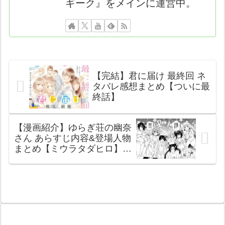
ギーク』をメインに運営中。
【完結】君に届け 最終回 ネ
タバレ感想まとめ【ついに最
終話】
【漫画紹介】ゆらぎ荘の幽奈
さん あらすじ内容&登場人物
まとめ【ミウラタダヒロ】
【ネタバレ感想】【画像レビ
ュー】