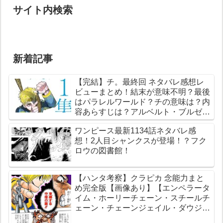
サイト内検索
新着記事
【完結】チ。最終回 ネタバレ感想レ
ビューまとめ！結末が意味不明？最後
はパラレルワールド？チの意味は？内
容あらすじは？アルベルト・ブルゼフ
スキとは？【総合評価評判】【地球の
ワンピース最新1134話ネタバレ感
運動について】
想！2人目シャンクスが登場！？フク
ロウの図書館！
【ハンタ考察】クラピカ 念能力まと
め完全版【画像あり】【エンペラータ
イム・ホーリーチェーン・スチールチ
ェーン・チェーンジェイル・ダウジン
グチェーン】