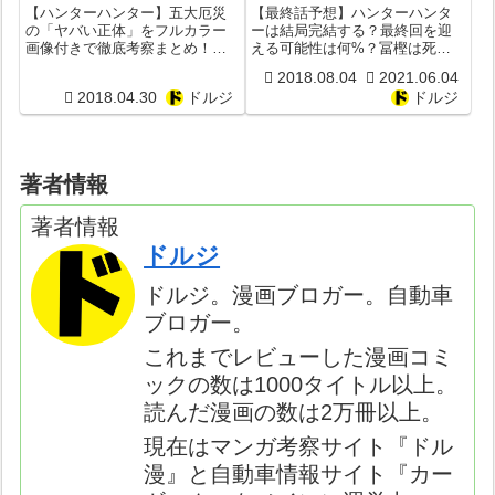
は？パプとは？ゾバエ病と
とめ！ラスト結末は？冨樫
【ハンターハンター】五大厄災
【最終話予想】ハンターハンタ
は？【危険度とリターン】
死亡？
の「ヤバい正体」をフルカラー
ーは結局完結する？最終回を迎
画像付きで徹底考察まとめ！兵
える可能性は何%？冨樫は死
【正体】【ハンターハンタ
【HUNTERxHUNTER】
器ブリオンとは？ガス生命体ア
亡？ラスト結末を
ー】【ごだいやくさい】
2018.08.04
2021.06.04
イとは？双尾の蛇ヘルベルと
HUNTERxHUNTERマニアが徹底
2018.04.30
ドルジ
ドルジ
は？人飼いの獣パプとは？不死
考察まとめ！
の病ゾバエとは？リターンと危
険度まとめ
著者情報
著者情報
ドルジ
ドルジ。漫画ブロガー。自動車
ブロガー。
これまでレビューした漫画コミ
ックの数は1000タイトル以上。
読んだ漫画の数は2万冊以上。
現在はマンガ考察サイト『ドル
漫』と自動車情報サイト『カー