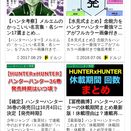
【ハンタ考察】メルエムの
【水見式まとめ】念能力を
かっこいい名言集・名シー
ハンターハンター最強マニ
ン17選まとめ
アがフルカラー画像付きで
【HUNTERxHUNTER】
徹底考察！強化系・放出
【ハンターハンター】メルエム
【水見式まとめ】念能力をハン
系・変化系・具現化・操作
の「かっこいい名言集・名シー
ターハンター最強マニアがフル
ン」をフルカラー画像付きで徹
カラー画像付きで徹底考察！六
系・特質系の特徴は？六性
底的にまとめてみた！馳走を用
性図とは？強化系・放出系・変
図とは？発・絶・纒・周・
2017.08.29
ドルジ
2018.07.06
ドルジ
意せい、余はこの瞬間のために
化系・具現化・操作系・特質系
練・凝・流なども徹底解説
生まれて来たのだ、天晴だ、お
の特徴は？発・絶・纒・周・
ハンターハンター考察
ハンターハンター考察
前らは豚や牛の命乞いに耳を貸
練・凝・流なども徹底解説
したことがあるか以外にどんな
名言がある？
【確定】ハンターハンター
【冨樫義博】ハンターハン
36巻の発売日は10月4日に
ターの休載期間まとめ最新
決定【発売時期】
版！休載理由は？連載再開
はいつごろ？休載回数や休
少年ジャンプ（集英社）で連載
【最新版】ハンターハンターの
載率は？
中のおすすめバトル漫画が『ハ
これまでの「休載期間・休載回
ンターハンター』。非常に人気
数・休載率」まとめ完全版！冨