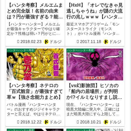
【ハンタ考察】メルエムま
【HxH】「オレでなきゃ見
とめ完全版！名前の由来
逃しちゃうね」が謎の大流
は？円が最強すぎる？能力
行の兆しｗｗｗ【ハンター
強さは？暗黒大陸から来
ハンター】
【ハンターハンター】メルエム
最近スマホアプリゲーム「モン
た？【ハンターハンター】
が最強キャラクターでやはり確
スターストライク（モンス
定か？性格は弱い？円がとにか
ト）」がバトル漫画『ハンター
【画像あり】
くヤバすぎる？能力や必殺技
ハンター』とコラボ。そこで最
2018.02.23
ドルジ
2017.11.18
ドルジ
は？弱点は？名前の由来は？ど
近にわかに局所的に流行りだし
こから来た？メルエムの強さを
た『ハンターハンター』のセリ
ハンターハンター考察
ハンターハンター考察
ハンタ最強マニアがフルカラー
フが「おそろしく速い手刀。オ
画像付きで徹底考察まとめ！
レでなきゃ見逃しちゃうね」。
例えばモンスト系のY...
【ハンタ考察】ネテロの
【vs幻影旅団】ヒソカの
「百式観音」が最強すぎて
「船内の居場所」が判明
草ｗ【強さ念能力まとめ】
か!?イルミなりすまし説を
徹底考察【ハンターハンタ
バトル漫画『ハンターハンタ
現在、『ハンターハンター』は
ー】
ー』のおすすめジジイキャラク
暗黒大陸編に突入中。正確には
ターと言えば、やはりネテロ。
まだ暗黒大陸にすら上陸してお
ハンター協会の会長として当初
らず、そこに辿り着くための船
2018.12.22
ドルジ
2018.10.21
ドルジ
は好々爺なキャラクターとして
内（ブラックホエール号）でカ
描写されていたものの、ストー
キン王子たちの継承戦が行われ
ハンターハンター考察
ハンターハンター考察