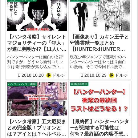
リーが進むにつれてネテロの凶
ている最中。どこぞの中東アジ
悪な本性が現れたことでも話
アの王子様に匹敵する最強ツェ
題。例えば、画像の「...
リードニヒの爆誕...
【ハンタ考察】サイレント
【画像あり】カキン王子と
マジョリティーの「犯人」
守護霊獣一覧まとめ
が遂に判明か!?【11人い
【HUNTERxHUNTER】
る】
【生存死亡】
ハンターハンターは面白いと評
現在少年ジャンプで連載中のハ
判ですが、どうやら新刊コミッ
ンターハンターはやっぱり面白
クは発行部数が落ち込んでいる
い漫画。そこで今回ドル漫では
らしい。確かに、最近の暗黒大
ハンターハンターに登場する
2018.10.20
ドルジ
2018.10.29
ドルジ
陸編やカキン王子継承戦などで
「カキン王子14名と守護霊獣た
は新キャラクターが多数登場
ち」について画像つきでまとめ
ハンターハンター考察
最終話最終回
し、展開がやや煩雑化している
てみました。当初カキン王子は
のも大きいか。だからこそ、こ
モブキャラ全開だった気がしま
ういった漫画考察ブ...
すが、意外と念能...
【ハンタ考察】五大厄災ま
【最終回】ハンターハンタ
とめ完全版！ブリオンと
ーが完結する可能性は
は？アイとは？ヘルベルと
何%？最終話の内容予想ま