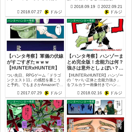
漫画としては知られてるもの
樫義博が休載を繰り返す原因と
2018.09.19
2022.09.21
の、ハンターハンターは休載頻
は？休載多すぎ？
2018.07.27
ドルジ
ドルジ
度が多いことでも有名なバトル
【HUNTERxHUNTER】
漫画。ただハンターハンター35
ハンターハンター考察
ハンターハンター考察
巻の売上部数が落ち込んだらし
い。おそらく発売...
【ハンタ考察】軍儀の伏線
【ハンタ考察】ハンゾーま
がすごすぎたｗｗｗ
とめ完全版！念能力は何？
【HUNTERxHUNTER】
強さは意外としょぼい？現
在は？【忍者のハゲ】
つい先日、RPGゲーム「ドラゴ
【HUNTERxHUNTER】ハンゾー
ンクエスト11」の感想を書こう
の「ヤバい正体と念能力強さ」
と予約。でもまさかAmazonでお
をフルカラー画像付きでハンタ
急ぎ便で買わなかったため発売
ーハンター最強マニアが徹底考
2017.07.29
ドルジ
2018.02.16
ドルジ
日当日にゲームが届かずという
察まとめ！念能力は忍術がベー
事態。まさに無駄に一日を過ご
ス？強さは意外としょぼかっ
ハンターハンター考察
ハンターハンター考察
してしまった管理人・ドルジ露
た？現在はビスケと何をして
瓶尊です。ただ暇だったので、
る？声優CVは？年齢は？
ふと振...