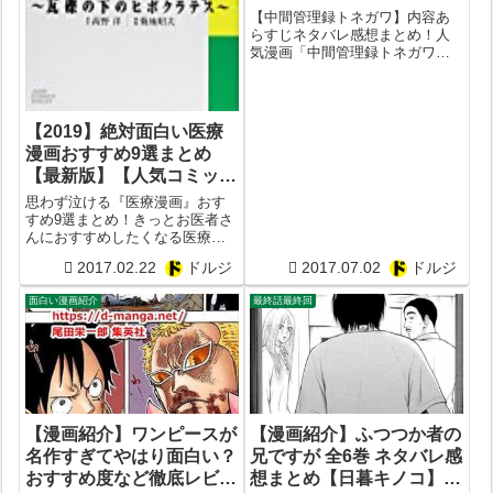
ューまとめ【カイジおすす
【中間管理録トネガワ】内容あ
め】
らすじネタバレ感想まとめ！人
気漫画「中間管理録トネガワ」
が面白いかつまらないか徹底考
察してみた！作者は福本伸行,萩
原天晴など。掲載雑誌はヤング
マガジン。出版社は講談社ジャ
【2019】絶対面白い医療
ンルはグルメ漫画。
漫画おすすめ9選まとめ
【最新版】【人気コミッ
ク】
思わず泣ける『医療漫画』おす
すめ9選まとめ！きっとお医者さ
んにおすすめしたくなる医療漫
画だけ紹介！各漫画の面白ポイ
2017.02.22
ドルジ
2017.07.02
ドルジ
ントも徹底解説！絶対に死ぬほ
ど面白い医療漫画購入時の参考
面白い漫画紹介
最終話最終回
にしてください！
【漫画紹介】ふつつか者の
【漫画紹介】ワンピースが
兄ですが 全6巻 ネタバレ感
名作すぎてやはり面白い？
想まとめ【日暮キノコ】
おすすめ度など徹底レビュ