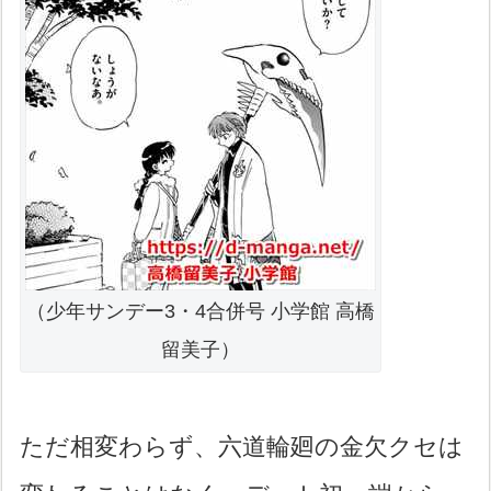
（少年サンデー3・4合併号 小学館 高橋
留美子）
ただ相変わらず、六道輪廻の金欠クセは