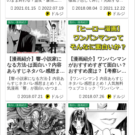
のまま終わる？盟友・森恒二が
徹底予想してみた！完結するタ
終話ネタバレ感想】
クス最終巻は120巻？【最
代筆？休載は実は少ない？三浦
イミングは2025年？最後は宇宙
終話まとめ】
2021.01.15
2022.07.19
2018.08.04
2021.12.22
建太郎死亡で最後はどうなる？
海賊編が始まる？ONE PIECEの
ドルジ
ドルジ
【最終話ネタバレ感想】
結末は宴でハッピーエンド？
面白い漫画紹介
面白い漫画紹介
【漫画紹介】響-小説家に
【漫画紹介】ワンパンマン
なる方法-は面白い？内容
がおすすめすぎて面白い？
あらすじネタバレ感想まと
おすすめ度は？【考察レビ
め！おすすめ度を考察レビ
ューまとめ】
【響-小説家になる方法-】内容あ
【ワンパンマン】内容あらすじ
ュー！
らすじネタバレ感想まとめ！人
ネタバレ感想まとめ！人気無料
気漫画「響」が面白いかつまら
ウェブコミック「ワンパンマ
ないか徹底考察してみた！作者
ン」の何が面白いかつまらない
2018.07.21
ドルジ
2018.07.26
ドルジ
は柳本光晴。掲載雑誌はビッグ
か徹底考察してみた！作者は
コミックスペリオール。出版社
ONE,村田雄介。掲載サイトはと
面白い漫画紹介
面白い漫画紹介
は小学館。ジャンルは青春漫
なりのヤングジャンプ。出版社
画。
は集英社。ジャンルはヒーロー
漫画。