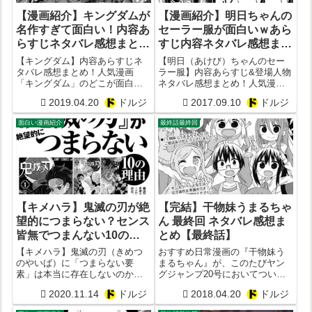
【漫画紹介】キングダムが
【漫画紹介】明日ちゃんの
名作すぎて面白い！内容あ
セーラー服が面白いｗあら
らすじネタバレ感想まと
すじ内容ネタバレ感想まと
め！おすすめ度を画像付き
め！おすすめ考察レビュ
【キングダム】内容あらすじネ
【明日（あけび）ちゃんのセー
で考察レビュー【原泰久】
ー！
タバレ感想まとめ！人気漫画
ラー服】内容あらすじ&登場人物
「キングダム」のどこが面白い
ネタバレ感想まとめ！人気漫画
かつまらないか徹底考察してみ
「明日ちゃんのセーラー服」が
2019.04.20
ドルジ
2017.09.10
ドルジ
た！作者は原泰久。掲載雑誌は
面白いかつまらないか徹底考察
ヤングジャンプ。出版社は集英
してみた！作者は博。掲載サイ
面白い漫画紹介
最終話最終回
社。ジャンルはバトル漫画。
トはとなりのヤングジャンプ。
出版社は集英社。ジャンルは学
園漫画。
【キメハラ】鬼滅の刃が絶
【完結】干物妹うまるちゃ
望的につまらない？センス
ん 最終回 ネタバレ感想ま
皆無でつまんない10の理
とめ【最終話】
由とは？【きめつのやい
【キメハラ】鬼滅の刃（きめつ
おすすめ日常漫画の『干物妹う
ば】
のやいば）に「つまらない要
まるちゃん』が、このたびヤン
素」は本当に存在しないのか？
グジャンプ20号においてついに
アンチが主張する鬼滅がつまん
完結。美人として評判の女子高
2020.11.14
ドルジ
2018.04.20
ドルジ
ない10の理由とは？
生・うまるを主人公にホンワカ
した日常が描写されてる内容。