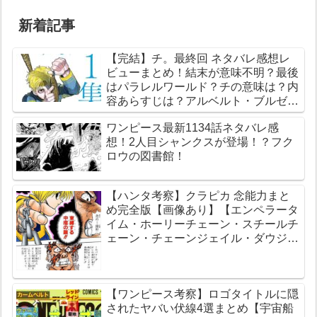
新着記事
【完結】チ。最終回 ネタバレ感想レ
ビューまとめ！結末が意味不明？最後
はパラレルワールド？チの意味は？内
容あらすじは？アルベルト・ブルゼフ
スキとは？【総合評価評判】【地球の
ワンピース最新1134話ネタバレ感
運動について】
想！2人目シャンクスが登場！？フク
ロウの図書館！
【ハンタ考察】クラピカ 念能力まと
め完全版【画像あり】【エンペラータ
イム・ホーリーチェーン・スチールチ
ェーン・チェーンジェイル・ダウジン
グチェーン】
【ワンピース考察】ロゴタイトルに隠
されたヤバい伏線4選まとめ【宇宙船