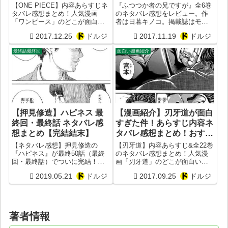
【内容あらすじ&最終回】
ーまとめ！【尾田栄一郎】
『ふつつか者の兄ですが』全6巻
【ONE PIECE】内容あらすじネ
のネタバレ感想をレビュー。作
タバレ感想まとめ！人気漫画
者は日暮キノコ。掲載誌はモー
「ワンピース」のどこが面白い
ニング。出版社は講談社。ジャ
かつまらないか徹底考察してみ
2017.12.25
ドルジ
2017.11.19
ドルジ
ンルは青年コミックの日常漫
た！作者は尾田栄一郎。掲載雑
画。AmazonのKindleや楽天kobo
誌は少年ジャンプ。出版社は集
最終話最終回
面白い漫画紹介
などで無料で試し読み・立ち読
英社。ジャンルはバトル漫画。
みができます。つい先日完結
し...
【押見修造】ハピネス 最
【漫画紹介】刃牙道が面白
終回・最終話 ネタバレ感
すぎた件！あらすじ内容ネ
想まとめ【完結結末】
タバレ感想まとめ！おすす
め度を考察レビュー【画像
【ネタバレ感想】押見修造の
【刃牙道】内容あらすじ&全22巻
あり】【板垣恵介】
『ハピネス』が最終50話（最終
のネタバレ感想まとめ！人気漫
回・最終話）でついに完結！ハ
画「刃牙道」のどこが面白いか
ピネス最終10巻を画像付きで徹
つまらないか徹底考察してみ
2019.05.21
ドルジ
2017.09.25
ドルジ
底考察してみた！果たして岡崎
た！作者は板垣恵介。掲載雑誌
誠,五所雪子とノラの運命は？
は少年チャンピオン。出版社は
秋田書店。ジャンルは格闘漫
画。
著者情報