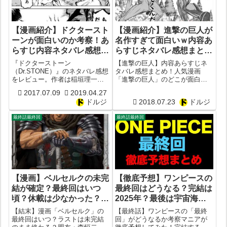
【漫画紹介】ドクタースト
【漫画紹介】進撃の巨人が
ーンが面白いのか考察！あ
名作すぎて面白いｗ内容あ
らすじ内容ネタバレ感想ま
らすじネタバレ感想まと
とめ！【画像レビュー】
め！おすすめ度は？【考察
『ドクターストーン
【進撃の巨人】内容あらすじネ
【稲垣理一郎×Boichi】
レビュー】【諫山創】
（Dr.STONE）』のネタバレ感想
タバレ感想まとめ！人気漫画
をレビュー。作者は稲垣理一郎
「進撃の巨人」のどこが面白い
（原作）とBoichi（作画）。掲載
かつまらないか徹底考察してみ
2017.07.09
2019.04.27
誌は少年ジャンプ。出版社は集
た！作者は諫山創。掲載雑誌は
ドルジ
2018.07.23
ドルジ
英社。ジャンルは少年コミッ
別冊少年マガジン。出版社は講
ク。AmazonのKindleや楽天kobo
談社。ジャンルはバトル漫画。
最終話最終回
最終話最終回
などでも『ドクターストー...
【漫画】ベルセルクの未完
【徹底予想】ワンピースの
結が確定？最終回はいつ
最終回はどうなる？完結は
頃？休載は少なかった？結
2025年？最後は宇宙海賊
末は？森恒二が代筆？【三
編が始動？ONE PIECEの
【結末】漫画「ベルセルク」の
【最終話】ワンピースの「最終
浦建太郎死亡】【ラスト最
結末は宴で終わる？コミッ
最終回はいつ？ラストは未完結
回」がどうなるか考察マニアが