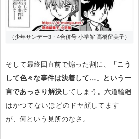
（少年サンデー3・4合併号 小学館 高橋留美子）
そして最終回直前で煽った割に、
「こう
して色々な事件は決着して…」という一
言であっさり解決
してしまう。六道輪廻
はかつてないほどのドヤ顔してます
が、何という見所のなさ。