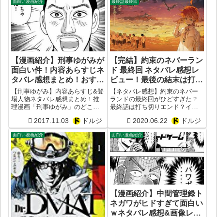
面白い漫画紹介
最終話最終回
内容が内容だけに、どういう終
わり方だったのか気になる方も
多そう。そこで...
【漫画紹介】刑事ゆがみが
【完結】約束のネバーラン
面白い件！内容あらすじネ
ド 最終回 ネタバレ感想レ
タバレ感想まとめ！おすす
ビュー！最後の結末は打ち
め度を考察レビュー【井浦
切り？イザベラやラートリ
【刑事ゆがみ】内容あらすじ&登
【ネタバレ感想】約束のネバー
秀夫】
ーは？ごほうびの謎は？巻
場人物ネタバレ感想まとめ！推
ランドの最終回がひどすぎた？
理漫画「刑事ゆがみ」のどこが
最終話は打ち切りエンド？イザ
末コメントは？ラストがひ
面白いかつまらないか徹底考察
ベラ、ピーター・ラートリーの
どい？【最終話まとめ】
2017.11.03
ドルジ
2020.06.22
ドルジ
してみた！作者は井浦秀夫。掲
最後は？ご褒美の謎は？完結ラ
載雑誌はビッグコミックオリジ
ストの巻末コメントは誰が反応
面白い漫画紹介
面白い漫画紹介
ナル。出版社は小学館。
してる？【口コミ評価評判まと
め】
【漫画紹介】中間管理録ト
ネガワがヒドすぎて面白い
ｗネタバレ感想&画像レビ