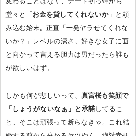
変わることはなく、デート初っ端から
堂々と「
お金を貸してくれないか
」と頼
み込む始末。正直「一発ヤラせてくれな
いか？」レベルの潔さ。好きな女子に面
と向かって言える胆力は男だったら誰も
が欲しいはず。
しかも何が悲しいって、
真宮桜も笑顔で
「しょうがないなぁ」と承諾
してるこ
と。そこは頑張って断らなきゃ。これ結
婚する前から分かるヤツやん。絶対幸せ