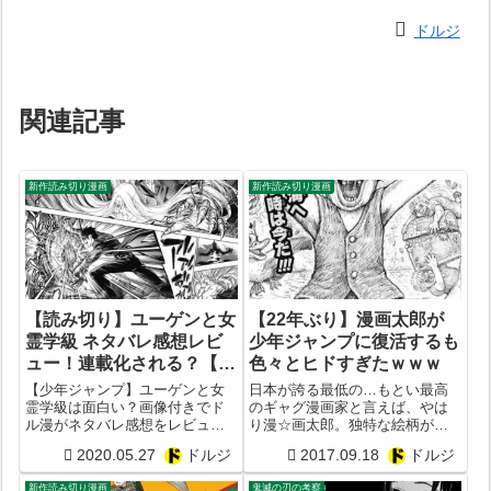
ドルジ
関連記事
新作読み切り漫画
新作読み切り漫画
【読み切り】ユーゲンと女
【22年ぶり】漫画太郎が
霊学級 ネタバレ感想レビ
少年ジャンプに復活するも
ュー！連載化される？【画
色々とヒドすぎたｗｗｗ
像あり】【附田祐斗 佐伯
【少年ジャンプ】ユーゲンと女
日本が誇る最低の…もとい最高
俊コンビ】
霊学級は面白い？画像付きでド
のギャグ漫画家と言えば、やは
ル漫がネタバレ感想をレビュー
り漫☆画太郎。独特な絵柄が特
してみた。ユーゲンと女霊学級
徴的であり、ほぼ何を描いても
2020.05.27
ドルジ
2017.09.18
ドルジ
は連載化される？
同一人物に見えてしまうという
才能の持ち主。【マンガネタ】
新作読み切り漫画
鬼滅の刃の考察