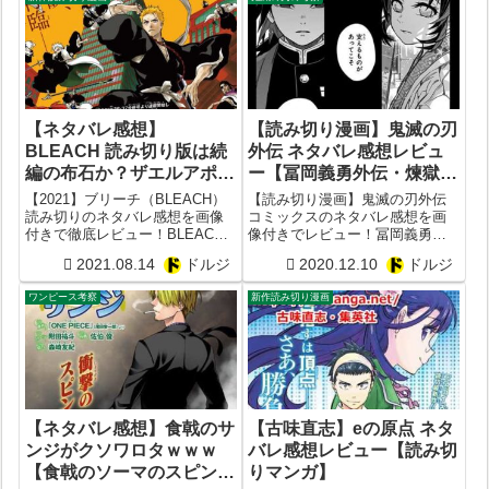
漫☆画太郎が描いたマキバオー
がヒドいｗも参照。いずれおす
すめギャグ漫画ラ...
【ネタバレ感想】
【読み切り漫画】鬼滅の刃
BLEACH 読み切り版は続
外伝 ネタバレ感想レビュ
編の布石か？ザエルアポロ
ー【冨岡義勇外伝・煉獄杏
とは誰？魂葬例祭とは？黒
寿郎外伝・きめつのあい
【2021】ブリーチ（BLEACH）
【読み切り漫画】鬼滅の刃外伝
崎かずい（一勇）は獄頤鳴
ま】【平野稜二】
読み切りのネタバレ感想を画像
コミックスのネタバレ感想を画
付きで徹底レビュー！BLEACH
像付きでレビュー！冨岡義勇と
鳴編の主役？【ブリーチ
続編の布石か？ザエルアポロと
胡蝶しのぶのタッグは？煉獄杏
20周年】【2021】
2021.08.14
ドルジ
2020.12.10
ドルジ
は誰？魂葬例祭とは？黒崎かず
寿郎と甘露寺蜜璃の過去も丸わ
い（一勇）が次の獄頤鳴鳴編の
かり？平野稜二は本家鬼滅の刃
ワンピース考察
新作読み切り漫画
主役と確定？
と比べるとどう？【内容あらす
じ】
【ネタバレ感想】食戟のサ
【古味直志】eの原点 ネタ
ンジがクソワロタｗｗｗ
バレ感想レビュー【読み切
【食戟のソーマのスピンオ
りマンガ】