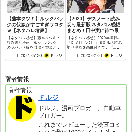
【藤本タツキ】ルックバッ
【2020】デスノート読み
クの伏線がすごすぎワロタ
切り最新版 ネタバレ感想
ｗ【ネタバレ考察】
まとめ！田中実に待つ最後
【Don’t Look Back in
の結末は？【画像レビュ
【ネタバレ感想】藤本タツキの
【ネタバレ感想】2020年掲載の
Anger】【京アニ放火事
ー】
読み切り漫画「ルックバック」
「DEATH NOTE」最新版の読み
のヤバい伏線を徹底考察まと
切り漫画を画像付きでレビュ
件】【読み切り漫画レビュ
め！京都アニメーション放火殺
ー！新たな主人公・田中実の運
ー感想】
2021.07.30
ドルジ
2020.02.08
ドルジ
人事件をネタにして炎上？
命の結末はどうなった？再び悪
OASISのDon't Look Back in
人が裁かれる時代が到来？リュ
Angerとの関係は？【感想レビュ
ークの狙いは？
ー】
著者情報
著者情報
ドルジ
ドルジ。漫画ブロガー。自動車
ブロガー。
これまでレビューした漫画コミ
ックの数は1000タイトル以上。