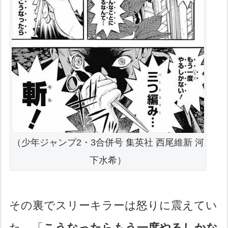
（少年ジャンプ2・3合併号 集英社 西尾維新 河
下水希）
その裏でスリーキラーは怒りに震えてい
た。「
こうなったらもう一度やるしかな