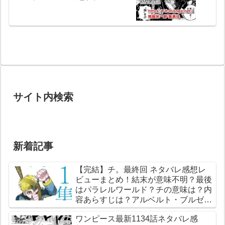
サイト内検索
新着記事
【完結】チ。最終回 ネタバレ感想レ
ビューまとめ！結末が意味不明？最後
はパラレルワールド？チの意味は？内
容あらすじは？アルベルト・ブルゼフ
スキとは？【総合評価評判】【地球の
ワンピース最新1134話ネタバレ感
運動について】