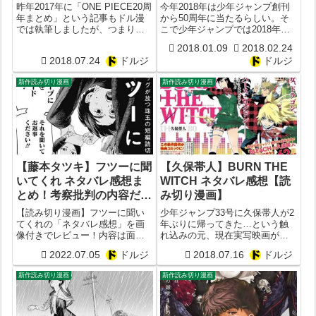
フ漫画】
昨年2017年に「ONE PIECE20周
今年2018年は少年ジャンプ創刊
年まとめ」という記事もドル漫
から50周年に当たるらしい。そ
では執筆しましたが、つまり今
こで少年ジャンプでは2018年で
年2018年はワンピース21周年
様々な読み切りマンガを掲載し
2018.01.09
2018.02.24
目。正直キリの良さは全くない
ていく予定。詳しくは「2018年
2018.07.24
ドルジ
ドルジ
と思うんですが、とにかくワン
の少年ジャンプが楽しみｗｗ
ピースの長期連載を記念して少
ｗ」という記事を参照。そこで
新作読み切り漫画
新作読み切り漫画
年ジャンプでは特別企画が行...
先週木曜日（成人式が月曜にあ
った...
【藤本タツキ】フツーに聞
【久保帯人】BURN THE
いてくれ ネタバレ感想ま
WITCH ネタバレ感想【読
とめ！考察批判の内容だっ
み切り漫画】
た？面白い？【漫画レビュ
【読み切り漫画】フツーに聞い
少年ジャンプ33号に久保帯人が2
ー】【遠田おと】
てくれの「ネタバレ感想」を画
年ぶりに帰ってきた…という触
像付きでレビュー！内容は面白
れ込みの元、現在実写映画が公
い？結末は意味不明？内容あら
開中の『BLEACH』の作者が読
2022.07.05
ドルジ
2018.07.16
ドルジ
すじは？作者は藤本タツキ×遠田
み切り漫画を掲載したことが話
おと。掲載サイトは少年ジャン
題に。その読み切り漫画のタイ
新作読み切り漫画
新作読み切り漫画
ププラス。出版社は集英社。
トルが『BURN THE WITCH』。
読み方はそのまま「バーン...