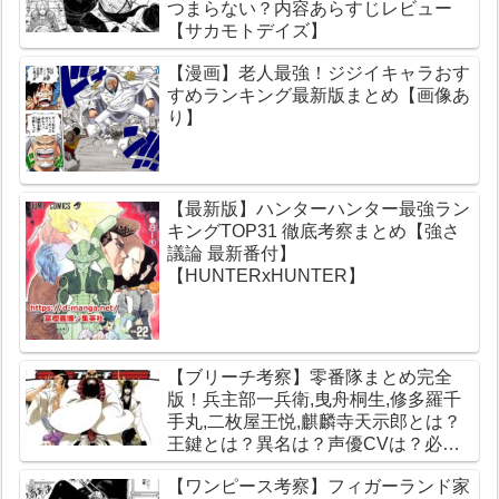
つまらない？内容あらすじレビュー
【サカモトデイズ】
【漫画】老人最強！ジジイキャラおす
すめランキング最新版まとめ【画像あ
り】
【最新版】ハンターハンター最強ラン
キングTOP31 徹底考察まとめ【強さ
議論 最新番付】
【HUNTERxHUNTER】
【ブリーチ考察】零番隊まとめ完全
版！兵主部一兵衛,曳舟桐生,修多羅千
手丸,二枚屋王悦,麒麟寺天示郎とは？
王鍵とは？異名は？声優CVは？必殺
技は？【霊王宮】【泉湯鬼・穀王・刀
【ワンピース考察】フィガーランド家
神・大織守・まなこ和尚】