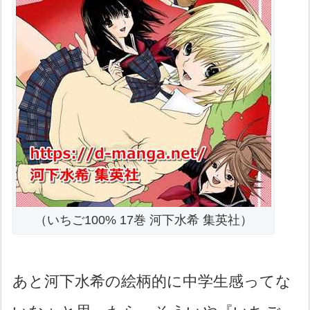
（いちご100% 17巻 河下水希 集英社）
あと河下水希の絵柄的に中学生感ってな