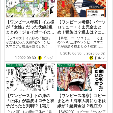
説など考察！
【ワンピース考察】イム様
【ワンピース考察】バーソ
が「女性」だった伏線2選
ロミュー・くま完全まと
まとめ！ジョイボーイの元
め！種族は？過去は？ニキ
カノ？年齢は永遠の16
ュニキュの実の必殺技は？
【ラスボス】イム様の「性別」
【暴君】バーソロミュー・くま
歳？【かぐや姫 vs 人魚
現在の懸賞金額は？娘は
が女性だった伏線2選をワンピー
のヤバい正体をワンピースマニ
スマニアが徹底考察まとめ！ジ
アが徹底考察まとめ！種族は？
姫】【性別】
誰？【暴君 声優CV 年齢】
ョイボーイの元カノ？年齢は永
過去や経歴は？ニキュニキュの
2018.06.30
2023.05.02
遠の16歳だった？
実の必殺技は？現在の懸賞金額
2022.09.30
ドルジ
ドルジ
は？娘は誰？声優CVは？年齢
は？
ワンピース考察
ワンピース考察
【ワンピース】トの康の
【ワンピース考察】コビー
「正体」が黒炭オロチと双
まとめ！海軍大将になる伏
子だったと判明!?【霜月康
線が？懸賞金は？現在の階
イエ】【モデル】【死亡生
級は？悪魔の実は？【能力
【ワノ国】トの康の正体が「霜
【SWORD】コビーの「ヤバい正