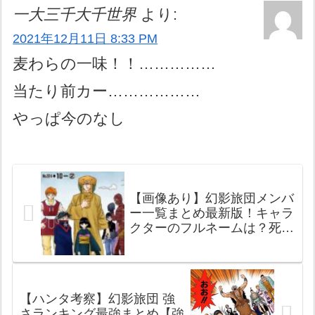
一大三千大千世界
より:
2021年12月11日 8:33 PM
麦わらの一味！！……………
当たり前カー………………
やっぱ今のなし
【画像あり】幻影旅団メンバ
ー一覧まとめ最新版！キャラ
クターのフルネームは？死亡
者・生存者は？【ハンターハ
ンター考察】【げんえいりょ
だん】
【ハンタ考察】幻影旅団 強
さランキング最強まとめ【強