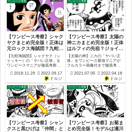
ワンピース考察
ワンピース考察
な戦いの結末やカタクリ死亡説
CVは？
まとめ！【ワンピース考察】
【ワンピース考察】シャク
【ワンピース考察】太陽の
ヤクまとめ完全版！正体は
神ニカまとめ完全版！正体
元ロックス海賊団？九蛇海
はルフィの先祖？ジョイボ
賊団船長を辞めた理由はレ
ーイ？種族はルナーリア
【九蛇海賊団】シャクヤク（シ
【太陽の神】ニカの「ヤバい正
イリー？シャッキーはアマ
族？元ネタはハヌマーン？
ャッキー）の「ヤバい正体」を
体」をワンピース最強マニアが
ワンピースマニアが徹底考察ま
フルカラー画像付きで徹底考察
ゾン・リリー先々代皇帝？
ニケ像？ご尊顔は？伏線
とめ！元ロックス海賊団と確
まとめ！元ネタはハヌマーン？
【声優CV・年齢・内縁関
は？【ヒトヒトの実 空島
2018.11.29
2022.09.17
2021.07.05
2022.04.18
定？アマゾン・リリー皇帝を辞
ニカの伏線が多すぎた？ルフィ
係】
笑い方 Dの一族】
ドルジ
ドルジ
めた理由はレイリーに惚れたか
やジョイボーイとの関連性は？
ら？声優CVは？年齢は？
種族はルナーリア族？笑い方の
ワンピース考察
ワンピース考察
ニカッ？空島との関連は？モデ
ルはニケの女神？
【ワンピース考察】シャン
【ワンピース考察】お菊ま
クスと黒ひげは「仲間」と
とめ完全版！モデルは瀬川