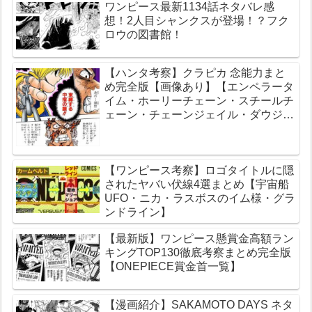
ワンピース最新1134話ネタバレ感
運動について】
想！2人目シャンクスが登場！？フク
ロウの図書館！
【ハンタ考察】クラピカ 念能力まと
め完全版【画像あり】【エンペラータ
イム・ホーリーチェーン・スチールチ
ェーン・チェーンジェイル・ダウジン
グチェーン】
【ワンピース考察】ロゴタイトルに隠
されたヤバい伏線4選まとめ【宇宙船
UFO・ニカ・ラスボスのイム様・グラ
ンドライン】
【最新版】ワンピース懸賞金高額ラン
キングTOP130徹底考察まとめ完全版
【ONEPIECE賞金首一覧】
【漫画紹介】SAKAMOTO DAYS ネタ