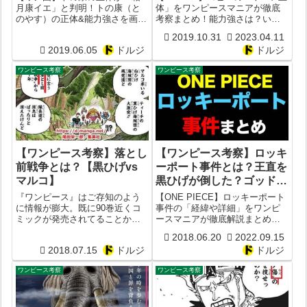
存】
強さ】【ヘルメッポ】
月康イエ」と判明！トの康（と
体」をワンピースマニアが徹底
のやす）の正体&能力強さを画像
考察まとめ！能力強さは？いず
【SWORD】【名言】
付きでワンピース最強マニアが
れ海軍大将に？現在の階級は？
2019.10.31
2023.04.11
徹底考察してみた！トの康のモ
正体はDの一族？ヘルメッポの関
2019.06.05
ドルジ
ドルジ
デルは徳川家康（松平康定）！
係性は？コビーの能力強さは？
トの康の正体が黒炭オロチと双
声優CVは？
ワンピース考察
ワンピース考察
子の兄弟だったと判明!?
【ワンピース考察】落とし
【ワンピース考察】ロッキ
前戦争とは？【黒ひげvs
ーポート事件とは？王直を
マルコ】
黒ひげが倒した？ゴッドバ
レー事件との関連とは？場
『ワンピース』はご存知のよう
【ONE PIECE】ロッキーポート
所は海賊島ハチノス？コビ
に情報が膨大。既に90巻近くコ
事件の「経緯や詳細」をワンピ
ミックが発売されてることから
ースマニアが徹底解説まとめ！
ーとローが共闘？【真相解
も一目瞭然。そのためワンピー
王直を黒ひげが倒した事件？ゴ
説まとめ】
2018.06.20
2022.09.15
スマニアでも覚えてない出来事
ッドバレー事件との関連とは？
2018.07.15
ドルジ
ドルジ
も少ないか。そこで今回ドル漫
場所は海賊島ハチノス？コビー
で取り上げるのが「落とし前戦
とローは共闘してた？
ワンピース考察
ワンピース考察
争」について徹底的に考察して
いこうと思いま...