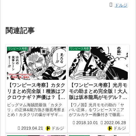
ドルジ
関連記事
ワンピース考察
ワンピース考察
【ワンピース考察】カタク
【ワンピース考察】光月モ
リまとめ完全版！種族はフ
モの助まとめ完全版！大人
クロウナギ？声優は？【モ
版は坂本龍馬がモデル？伏
チモチの実】【能力強さま
線多すぎ？ズニーシャとの
ビッグマム海賊団最強「カタク
【ワノ国】光月モモの助の「ヤ
とめ】【死亡説】【vsル
関係は？声優CVは？悪魔
リ」の正体&能力強さ徹底考察ま
バい正体」をワンピースマニア
とめ！カタクリの歯がギザギザ
がフルカラー画像付きで徹底考
フィ戦】
の実や強さは？【建仁寺
の理由がついに判明！カタクリ
察まとめ！悪魔の実は偽物？コ
双龍図】
2018.10.01
2022.06.28
は現在何してる？カタクリの悪
ミックスの伏線が多すぎ？ズニ
2019.04.21
ドルジ
ドルジ
魔の実・モチモチの実が最強す
ーシャとの関係性は？建仁寺の
ぎる！カタクリvsルフィの壮絶
双龍図のパクリ？年齢は？声優