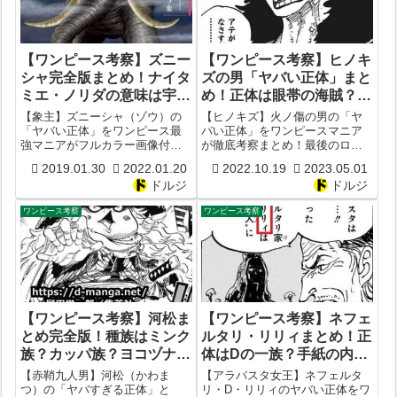
【ワンピース考察】ズニー
【ワンピース考察】ヒノキ
シャ完全版まとめ！ナイタ
ズの男「ヤバい正体」まと
ミエ・ノリダの意味は宇宙
め！正体は眼帯の海賊？ヒ
象？正体は古代兵器？
ノキズの女はイム様？ロッ
【象主】ズニーシャ（ゾウ）の
【ヒノキズ】火ノ傷の男の「ヤ
1000年前の飼い主は誰？
クスの子孫？【火ノ傷】
「ヤバい正体」をワンピース最
バい正体」をワンピースマニア
強マニアがフルカラー画像付き
が徹底考察まとめ！最後のロー
罪とは？モデルは？【ゾウ
で徹底考察まとめ！ナイタミ
ドポーネグリフの持ち主？新キ
象主】【モコモ公国】【ズ
2019.01.30
2022.01.20
2022.10.19
2023.05.01
エ・ノリダの意味は宇宙象？モ
ャラ？イム様？シャンクス？ク
シーニャ】
ドルジ
ドルジ
デルはガネーシャ？古代兵器ウ
ザン？サボ？【ヒノキズの女】
ラヌスだった？Dの一族との関係
ワンピース考察
ワンピース考察
は？飼い主はジョイボーイ？背
負う歴史や罪とは？大きさがヤ
バい？
【ワンピース考察】河松ま
【ワンピース考察】ネフェ
とめ完全版！種族はミンク
ルタリ・リリィまとめ！正
族？カッパ族？ヨコヅナと
体はDの一族？手紙の内容
は兄弟？【赤鞘九人男】
とは？【アラバスタ王国女
【赤鞘九人男】河松（かわま
【アラバスタ女王】ネフェルタ
【能力強さ】
王】
つ）の「ヤバすぎる正体」と
リ・D・リリィのヤバい正体をワ