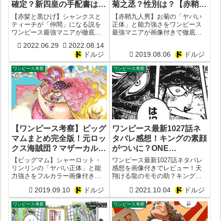
確定？新四皇の手配書は
菊之丞？性別は？【赤鞘九
「三本傷」で結ばれてい
人男】【技能力強さ】
【赤髪と黒ひげ】シャンクスと
【赤鞘九人男】お菊の「ヤバい
た？伏線はヨハネ黙示録？
ティーチが「仲間」になる説を
正体」と能力強さをワンピース
ワンピース最強マニアが徹底考
最強マニアが画像付きで徹底考
【味方 クロスギルド】
察まとめ！新四皇の手配書は
察まとめ！本名は「菊の丞」と
2022.06.29
2022.08.14
「三本傷」の被害者と加害者の
判明！お菊の性別はやはり男性
ドルジ
2019.08.06
ドルジ
関係性？ヨハネ黙示録の獣に隠
だった！
された伏線とは？
ワンピース考察
ワンピース考察
【ワンピース考察】ビッグ
ワンピース最新1027話ネ
マムまとめ完全版！元ロッ
タバレ感想！キングの素顔
クス海賊団？マザーカルメ
がついに？ONE
ル殺し確定？懸賞金は？ソ
PIECE1028話予想
【ビッグマム】シャーロット・
ワンピース最新1027話ネタバレ
ルソルの実の強さは？【シ
リンリンの「ヤバい正体」と能
感想を画像付きでレビュー！天
力強さをフルカラー画像付きで
翔ける龍のモモの助？キングの
ャーロット・リンリン】
ワンピース最強マニアが徹底考
素顔もついに判明？ONE
2019.09.10
ドルジ
2021.10.04
ドルジ
察！懸賞金額やカイドウとの関
PIECE1028話予想
係性は？マザー・カルメルの正
ワンピース考察
ワンピース考察
体はミス・バッキン？ビッグマ
ムの悪魔の実やロックス海賊団