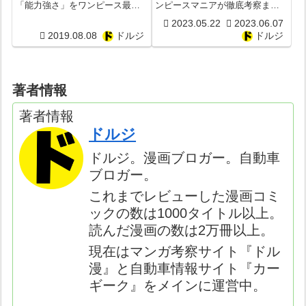
「能力強さ」をワンピース最強
ンピースマニアが徹底考察まと
マニアが画像付きで徹底考察ま
め！手紙の内容とは？
2023.05.22
2023.06.07
とめ！謎の編笠男は本当に河松
2019.08.08
ドルジ
ドルジ
だった？カッパ族をビッグマム
が狙う？河童流の必殺技は相撲
ネタばかり？声優CVは？
著者情報
著者情報
ドルジ
ドルジ。漫画ブロガー。自動車
ブロガー。
これまでレビューした漫画コミ
ックの数は1000タイトル以上。
読んだ漫画の数は2万冊以上。
現在はマンガ考察サイト『ドル
漫』と自動車情報サイト『カー
ギーク』をメインに運営中。