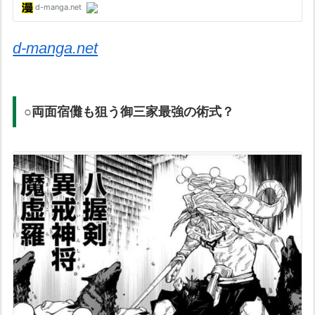
d-manga.net
○両面宿儺も狙う御三家最強の術式？