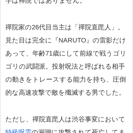
字は禅院ではありません。
禪院家の26代目当主は「禪院直毘人」。
見た目は完全に『NARUTO』の雷影だけ
あって、年齢71歳にして前線で戦うゴリ
ゴリの武闘派。投射呪法と呼ばれる相手
の動きをトレースする能力を持ち、圧倒
的な高速攻撃で敵を殲滅する男でした。
ただし、禪院直毘人は渋谷事変において
特級呪霊
の漏瑚に攻撃されて死亡してま