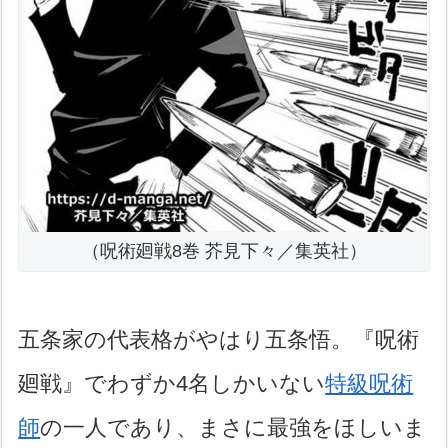
（呪術廻戦8巻 芥見下々／集英社）
五条家の代表格がやはり五条悟。『呪術
廻戦』でわずか4名しかいない
特級呪術
師
の一人であり、まさに最強をほしいま