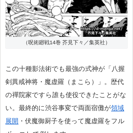
（呪術廻戦14巻 芥見下々／集英社）
この十種影法術でも最強の式神が「八握
剣異戒神将・魔虚羅（まこら）」。歴代
の禪院家ですら誰も使役できたことがな
い。最終的に渋谷事変で両面宿儺が
領域
展開
・伏魔御厨子を使って魔虚羅をフル