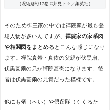
（呪術廻戦17巻 ©芥見下々／集英社）
そのため御三家の中では禪院家が最も登
場人物が多いんですが、
禪院家の家系図
や相関図をまとめる
とこんな感じになり
ます。禪院真希・真依の父親が伏黒扇、
伏黒甚爾の兄が禪院甚壱になります。後
者は伏黒甚爾の兄貴だった模様です。
他にも炳（へい）や倶留隊（くくるた