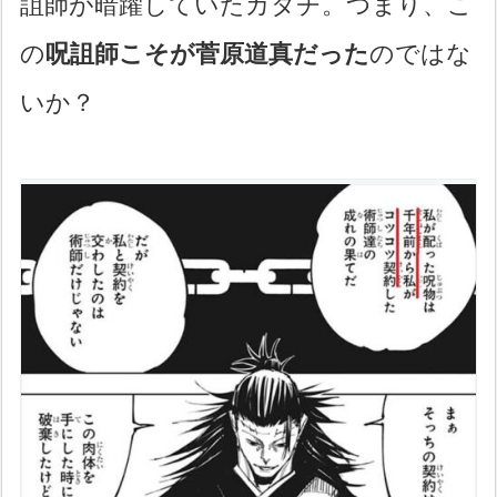
詛師が暗躍していたカタチ。つまり、こ
の
呪詛師こそが菅原道真だった
のではな
いか？