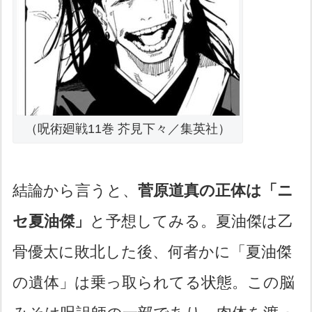
（呪術廻戦11巻 芥見下々／集英社）
結論から言うと、
菅原道真の正体は「ニ
セ夏油傑」
と予想してみる。夏油傑は乙
骨優太に敗北した後、何者かに「夏油傑
の遺体」は乗っ取られてる状態。この脳