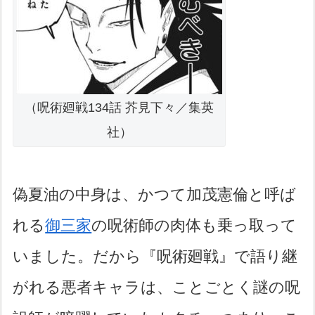
（呪術廻戦134話 芥見下々／集英
社）
偽夏油の中身は、かつて加茂憲倫と呼ば
れる
御三家
の呪術師の肉体も乗っ取って
いました。だから『呪術廻戦』で語り継
がれる悪者キャラは、ことごとく謎の呪