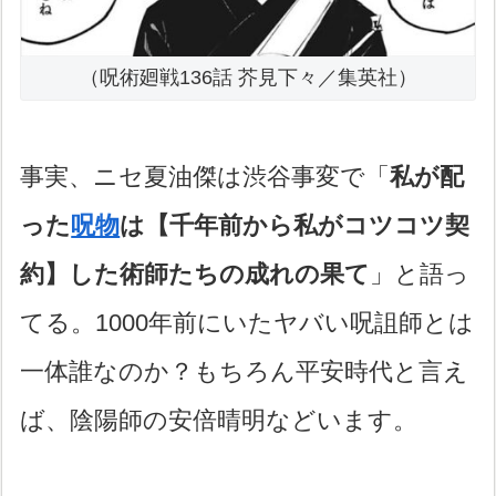
（呪術廻戦136話 芥見下々／集英社）
事実、ニセ夏油傑は渋谷事変で「
私が配
った
呪物
は【千年前から私がコツコツ契
約】した術師たちの成れの果て
」と語っ
てる。1000年前にいたヤバい呪詛師とは
一体誰なのか？もちろん平安時代と言え
ば、陰陽師の安倍晴明などいます。