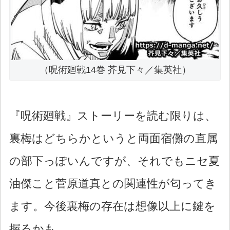
（呪術廻戦14巻 芥見下々／集英社）
『呪術廻戦』ストーリーを読む限りは、
裏梅はどちらかというと両面宿儺の直属
の部下っぽいんですが、それでもニセ夏
油傑こと菅原道真との関連性が匂ってき
ます。今後裏梅の存在は想像以上に鍵を
握るかも。