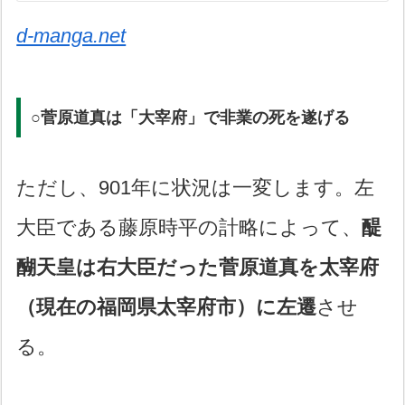
d-manga.net
○菅原道真は「大宰府」で非業の死を遂げる
ただし、901年に状況は一変します。左
大臣である藤原時平の計略によって、
醍
醐天皇は右大臣だった菅原道真を太宰府
（現在の福岡県太宰府市）に左遷
させ
る。