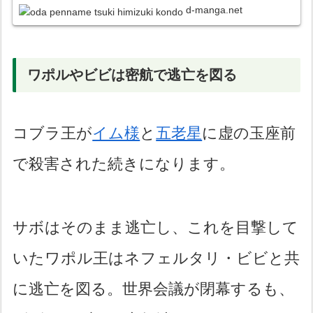
【WANTED】
d-manga.net
ワポルやビビは密航で逃亡を図る
コブラ王が
イム様
と
五老星
に虚の玉座前
で殺害された続きになります。
サボはそのまま逃亡し、これを目撃して
いたワポル王はネフェルタリ・ビビと共
に逃亡を図る。世界会議が閉幕するも、