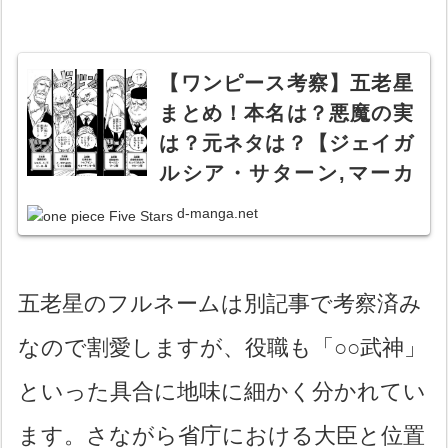
【ワンピース考察】五老星
まとめ！本名は？悪魔の実
は？元ネタは？【ジェイガ
ルシア・サターン,マーカ
ス・マーズ,トップマン・ウ
d-manga.net
ォーキュリー,シェパード・
十・ピーター,イーザンバロ
ン・V・ナス寿郎】【五芒
五老星のフルネームは別記事で考察済み
星・太陽系・七曜】
なので割愛しますが、役職も「○○武神」
といった具合に地味に細かく分かれてい
ます。さながら省庁における大臣と位置