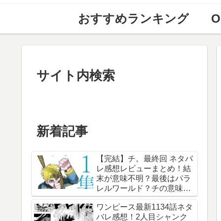
おすすめランキング
O
サイト内検索
新着記事
【完結】チ。最終回 ネタバ
レ感想レビューまとめ！結
末が意味不明？最後はパラ
レルワールド？チの意味
は？内容あらすじは？アル
ワンピース最新1134話ネタ
ベルト・ブルゼフスキと
バレ感想！2人目シャンク
は？【総合評価評判】【地