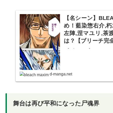
【名シーン】BLE
め！藍染惣右介,朽
左陣,涅マユリ,茶
は？【ブリーチ完
【ブリーチ】BLEAC
画像付きで徹底考察まと
石田雨竜,狛村左陣,涅
には何がある？
d-manga.net
舞台は再び平和になった尸魂界