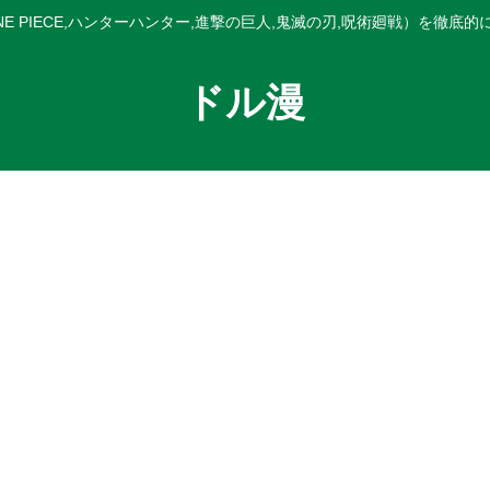
E PIECE,ハンターハンター,進撃の巨人,鬼滅の刃,呪術廻戦）を徹底
ドル漫