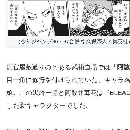
（少年ジャンプ36・37合併号 久保帯人／集英社
席官屋敷通りのとある武術道場では
「阿
目一角に修行を付けられていた。キャラ
娘。この黒崎一勇と阿散井苺花は『BLEA
した新キャラクターでした。