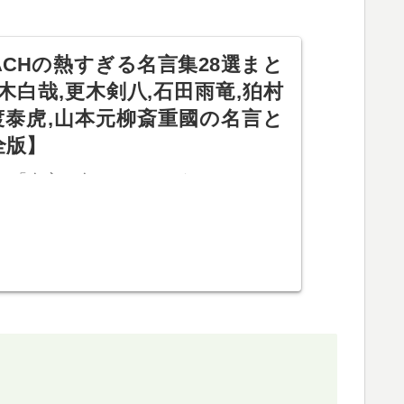
ACHの熱すぎる名言集28選まと
木白哉,更木剣八,石田雨竜,狛村
渡泰虎,山本元柳斎重國の名言と
全版】
Hの「名言（名シーン）」をフルカラー
め！藍染惣右介,朽木白哉,更木剣八,
マユリ,茶渡泰虎,山本元柳斎重國の名言