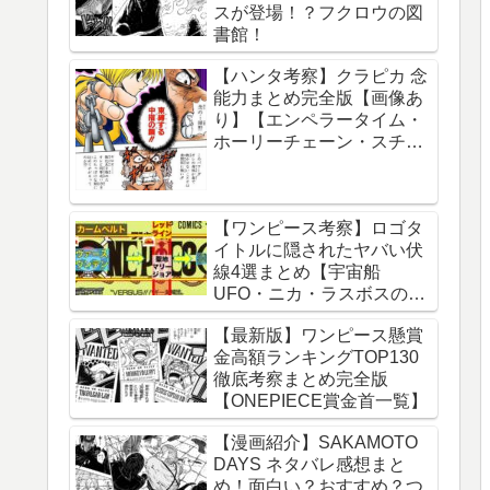
スが登場！？フクロウの図
球の運動について】
書館！
【ハンタ考察】クラピカ 念
能力まとめ完全版【画像あ
り】【エンペラータイム・
ホーリーチェーン・スチー
ルチェーン・チェーンジェ
イル・ダウジングチェー
ン】
【ワンピース考察】ロゴタ
イトルに隠されたヤバい伏
線4選まとめ【宇宙船
UFO・ニカ・ラスボスのイ
ム様・グランドライン】
【最新版】ワンピース懸賞
金高額ランキングTOP130
徹底考察まとめ完全版
【ONEPIECE賞金首一覧】
【漫画紹介】SAKAMOTO
DAYS ネタバレ感想まと
め！面白い？おすすめ？つ