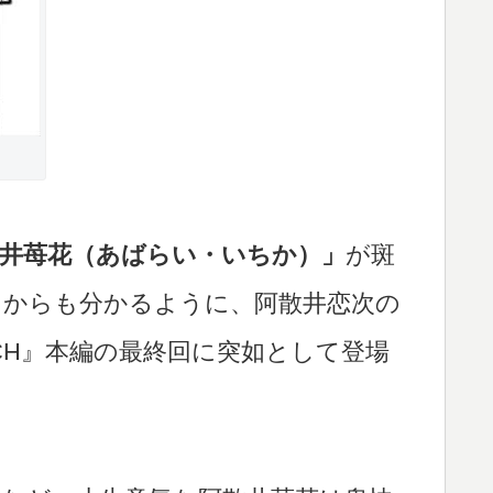
）
散井苺花（あばらい・いちか）」
が斑
名からも分かるように、阿散井恋次の
CH』本編の最終回に突如として登場