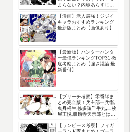
まらない？内容あらすじレ
ビュー【サカモトデイズ】
【漫画】老人最強！ジジイ
キャラおすすめランキング
最新版まとめ【画像あり】
【最新版】ハンターハンタ
ー最強ランキングTOP31 徹
底考察まとめ【強さ議論 最
新番付】
【HUNTERxHUNTER】
【ブリーチ考察】零番隊ま
とめ完全版！兵主部一兵衛,
曳舟桐生,修多羅千手丸,二枚
屋王悦,麒麟寺天示郎とは？
王鍵とは？異名は？声優CV
【ワンピース考察】フィガ
は？必殺技は？【霊王宮】
ーランド家まとめ！ガーラ
【泉湯鬼・穀王・刀神・大