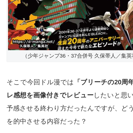
（少年ジャンプ36・37合併号 久保帯人／集英
そこで今回ドル漫では
「ブリーチの20周
レ感想を画像付きでレビュー
したいと思
予感させる終わり方だったんですが、ど
を的中させる内容だった？