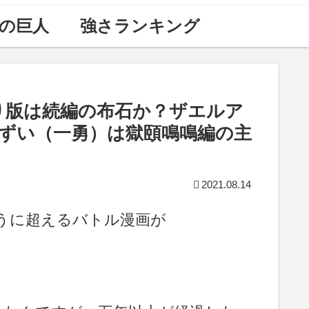
の巨人
強さランキング
切り版は続編の布石か？ザエルア
ずい（一勇）は獄頤鳴鳴編の主
2021.08.14
うに超えるバトル漫画が