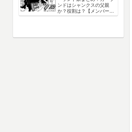
ンドはシャンクスの父親
織守・まなこ和尚】
か？役割は？【メンバー一
覧】