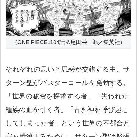
（ONE PIECE1104話 ©尾田栄一郎／集英社）
それぞれの思いと思惑が交錯する中、サ
ターン聖がバスターコールを発動する。
「世界の秘密を探求する者」「失われた
種族の血を引く者」「古き神を呼び起こ
してしまった者」という世界の不都合と
害を殲滅するために、サターン聖は怒張