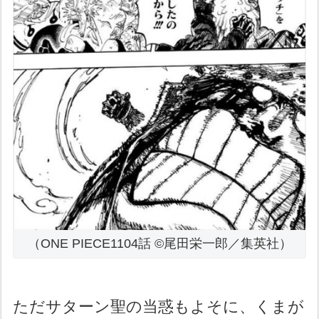
（ONE PIECE1104話 ©尾田栄一郎／集英社）
ただサターン聖の当惑もよそに、くまが