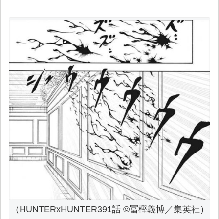
（HUNTERxHUNTER391話 ©冨樫義博／集英社）