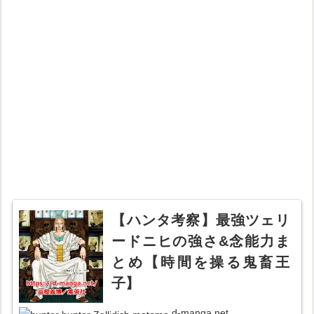
【ハンタ考察】最強ツェリ
ードニヒの強さ&念能力ま
とめ【時間を操る鬼畜王
子】
d-manga.net