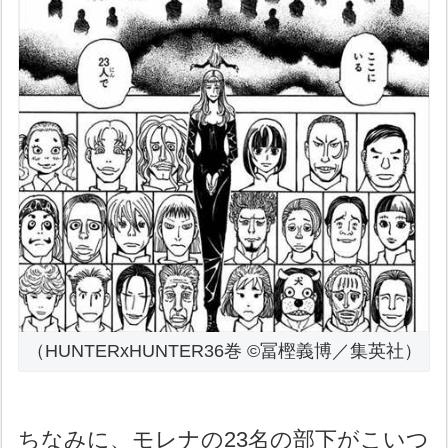
（HUNTERxHUNTER36巻 ©冨樫義博／集英社）
ちなみに、モレナの23名の部下がこいつ