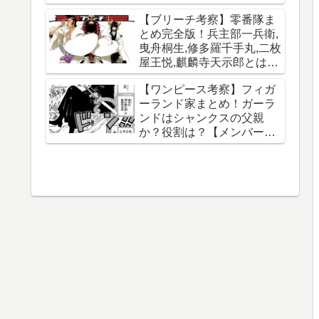
【ブリーチ考察】零番隊ま
とめ完全版！兵主部一兵衛,
曳舟桐生,修多羅千手丸,二枚
屋王悦,麒麟寺天示郎とは？
王鍵とは？異名は？声優CV
【ワンピース考察】フィガ
は？必殺技は？【霊王宮】
ーランド家まとめ！ガーラ
【泉湯鬼・穀王・刀神・大
ンドはシャンクスの父親
織守・まなこ和尚】
か？役割は？【メンバー一
覧】