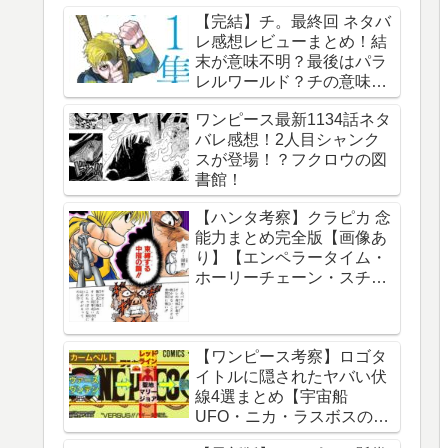
【完結】チ。最終回 ネタバ
レ感想レビューまとめ！結
末が意味不明？最後はパラ
レルワールド？チの意味
は？内容あらすじは？アル
ワンピース最新1134話ネタ
ベルト・ブルゼフスキと
バレ感想！2人目シャンク
は？【総合評価評判】【地
スが登場！？フクロウの図
球の運動について】
書館！
【ハンタ考察】クラピカ 念
能力まとめ完全版【画像あ
り】【エンペラータイム・
ホーリーチェーン・スチー
ルチェーン・チェーンジェ
イル・ダウジングチェー
ン】
【ワンピース考察】ロゴタ
イトルに隠されたヤバい伏
線4選まとめ【宇宙船
UFO・ニカ・ラスボスのイ
ム様・グランドライン】