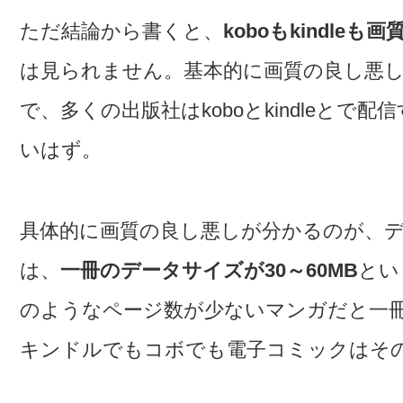
ただ結論から書くと、
koboもkindle
は見られません。基本的に画質の良し悪
で、多くの出版社はkoboとkindleと
いはず。
具体的に画質の良し悪しが分かるのが、
は、
一冊のデータサイズが30～60MB
とい
のようなページ数が少ないマンガだと一冊
キンドルでもコボでも電子コミックはそ