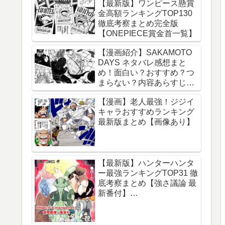
【最新版】ワンピース懸賞
金高額ランキングTOP130
徹底考察まとめ完全版
【ONEPIECE賞金首一覧】
【漫画紹介】SAKAMOTO
DAYS ネタバレ感想まと
め！面白い？おすすめ？つ
まらない？内容あらすじレ
ビュー【サカモトデイズ】
【漫画】老人最強！ジジイ
キャラおすすめランキング
最新版まとめ【画像あり】
【最新版】ハンターハンタ
ー最強ランキングTOP31 徹
底考察まとめ【強さ議論 最
新番付】
【HUNTERxHUNTER】