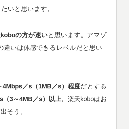
したいと思います。
koboの方が速い
と思います。アマゾ
両者の違いは体感できるレベルだと思い
4Mbps／s（1MB／s）程度
だとする
s（3～4MB／s）以上
。楽天koboはお
が出そう。