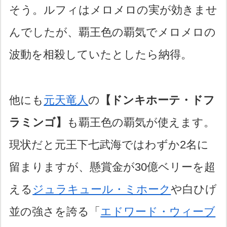
そう。ルフィはメロメロの実が効きませ
んでしたが、覇王色の覇気でメロメロの
波動を相殺していたとしたら納得。
他にも
元天竜人
の
【ドンキホーテ・ドフ
ラミンゴ】
も覇王色の覇気が使えます。
現状だと元王下七武海ではわずか2名に
留まりますが、懸賞金が30億ベリーを超
える
ジュラキュール・ミホーク
や白ひげ
並の強さを誇る「
エドワード・ウィーブ