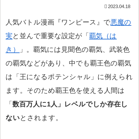
2023.04.18
人気バトル漫画『ワンピース』で
悪魔の
実
と並んで重要な設定が「
覇気（は
き）
」。覇気には見聞色の覇気、武装色
の覇気などがあり、中でも覇王色の覇気
は「王になるポテンシャル」に例えられ
ます。そのため覇王色を使える人間は
「
数百万人に1人」レベルでしか存在し
ない
とされます。