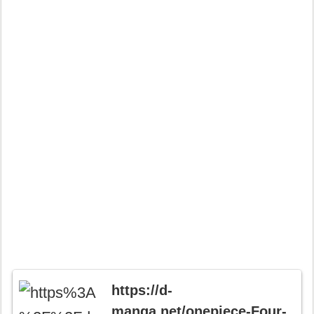
https://d-
manga.net/onepiece-Four-