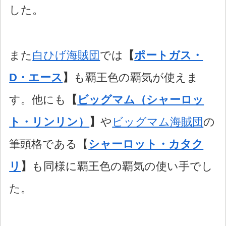
した。
また
白ひげ海賊団
では
【
ポートガス・
D・エース
】
も覇王色の覇気が使えま
す。他にも
【
ビッグマム（シャーロッ
ト・リンリン）
】
や
ビッグマム海賊団
の
筆頭格である【
シャーロット・カタク
リ
】
も同様に覇王色の覇気の使い手でし
た。