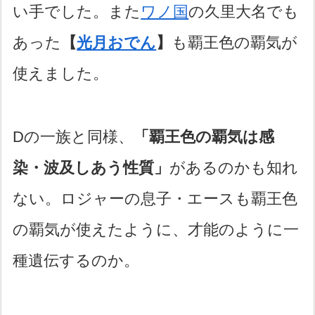
い手でした。また
ワノ国
の久里大名でも
あった
【
光月おでん
】
も覇王色の覇気が
使えました。
Dの一族と同様、
「覇王色の覇気は感
染・波及しあう性質」
があるのかも知れ
ない。ロジャーの息子・エースも覇王色
の覇気が使えたように、才能のように一
種遺伝するのか。