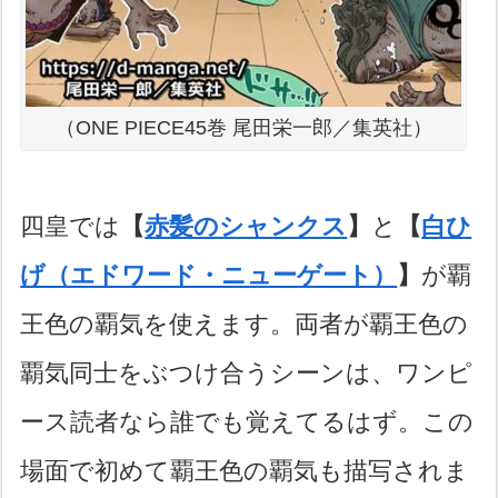
（ONE PIECE45巻 尾田栄一郎／集英社）
四皇では
【
赤髪のシャンクス
】
と
【
白ひ
げ（エドワード・ニューゲート）
】
が覇
王色の覇気を使えます。両者が覇王色の
覇気同士をぶつけ合うシーンは、ワンピ
ース読者なら誰でも覚えてるはず。この
場面で初めて覇王色の覇気も描写されま