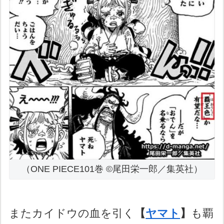
（ONE PIECE101巻 ©尾田栄一郎／集英社）
またカイドウの血を引く
【
ヤマト
】
も覇