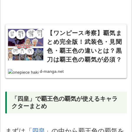
【ワンピース考察】覇気ま
とめ完全版！武装色・見聞
色・覇王色の違いとは？黒
刀は覇王色の覇気が必須？
【流桜・心剛・紙絵】【黒
d-manga.net
い稲妻】
「四皇」で覇王色の覇気が使えるキャラ
クターまとめ
まずは「
四皇
」の中から覇王色の覇気を