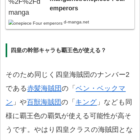
emperors
d-manga.net
四皇の幹部キャラも覇王色が使える？
そのため同じく四皇海賊団のナンバー2
である
赤髪海賊団
の「
ベン・ベックマ
ン
」や
百獣海賊団
の「
キング
」なども同
様に覇王色の覇気が使える可能性が高そ
うです。やはり四皇クラスの海賊団とな