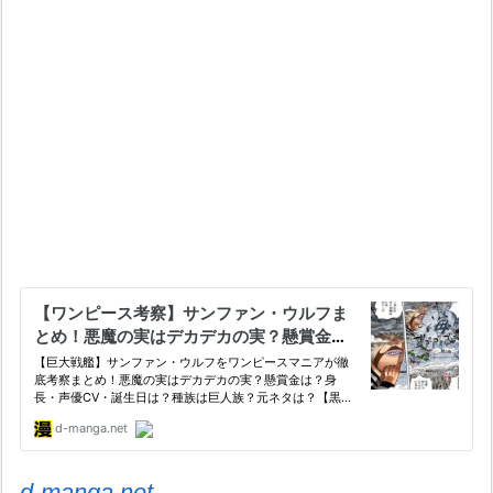
d-manga.net