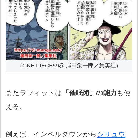
（ONE PIECE59巻 尾田栄一郎／集英社）
またラフィットは
「催眠術」の能力
も使
える。
例えば、インペルダウンから
シリュウ