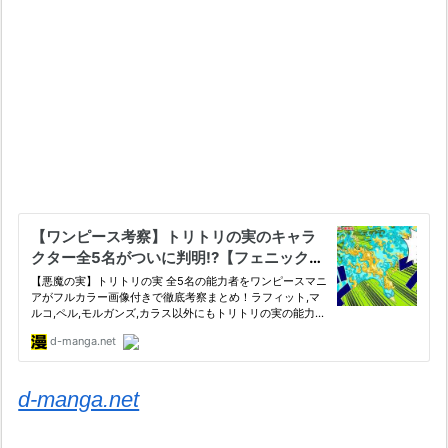
d-manga.net