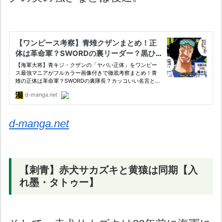
d-manga.net
【刺青】赤犬サカズキと黄猿は同期【入
れ墨・タトゥー】