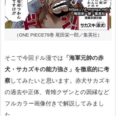
（ONE PIECE79巻 尾田栄一郎／集英社）
そこで今回ドル漫では
「海軍元帥の赤
犬・サカズキの能力強さ」を徹底的に考
察
してみたいと思います。赤犬サカズキ
の過去や正体、青雉クザンとの因縁など
フルカラー画像付きで解説してみまし
た。