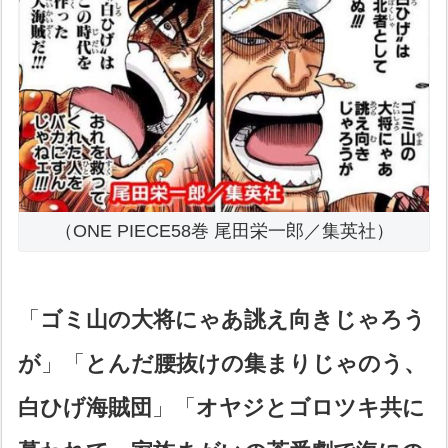
（ONE PIECE58巻 尾田栄一郎／集英社）
「
ゴミ山の大将にゃあ誂え向きじゃろう
が
」「
とんだ腰抜けの集まりじゃのう、
白ひげ海賊団
」「
オヤジとゴロツキ共に