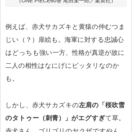
（ONE PIECE60巻 尾田栄一郎／集英社）
例えば、赤犬サカズキと黄猿の仲むつま
じい（？）扉絵も。海軍に対する忠誠心
はどっちも強い一方、性格が真逆が故に
二人の相性はなにげにピッタリなのか
も。
しかし、赤犬サカズキの
左肩の「桜吹雪
のタトゥー（刺青）」がエグすぎ
て草。
赤犬さん、ゴリゴリのヤクザですやん。