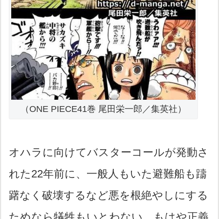
（ONE PIECE41巻 尾田栄一郎／集英社）
オハラに向けてバスターコールが発動さ
れた22年前に、一般人もいた避難船も躊
躇なく破壊するなど悪を根絶やしにする
ためなら犠牲もいとわない。もはや正義