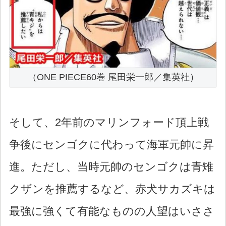
（ONE PIECE60巻 尾田栄一郎／集英社）
そして、2年前のマリンフォード頂上戦
争後にセンゴクに代わって海軍元帥に昇
進。ただし、当時元帥のセンゴクは青雉
クザンを推薦するなど、赤犬サカズキは
最強に強くて有能なものの人望はいささ