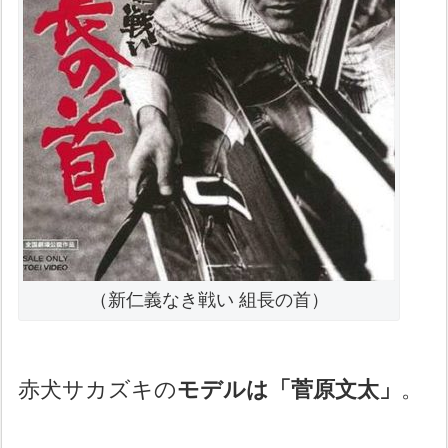
（新仁義なき戦い 組長の首）
赤犬サカズキの
モデルは「菅原文太」
。