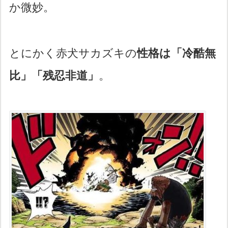
か微妙。
とにかく赤犬サカズキの
性格は「冷酷無
比」「残忍非道」
。