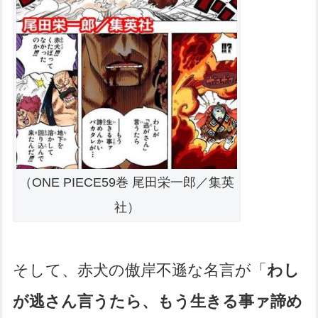
（ONE PIECE59巻 尾田栄一郎／集英
社）
そして、赤犬の傲岸不遜な名言が「
わし
が逃さん言うたら、もう生きる事ァ諦め