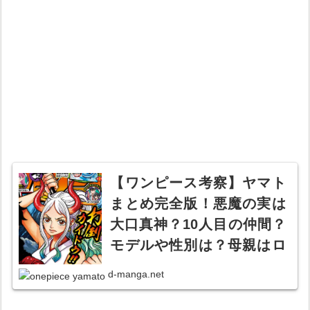
【ワンピース考察】ヤマト
まとめ完全版！悪魔の実は
大口真神？10人目の仲間？
モデルや性別は？母親はロ
ックス海賊団？声優は早見
d-manga.net
沙織？カイドウの娘？息
子？【ニニギ】【おでんの