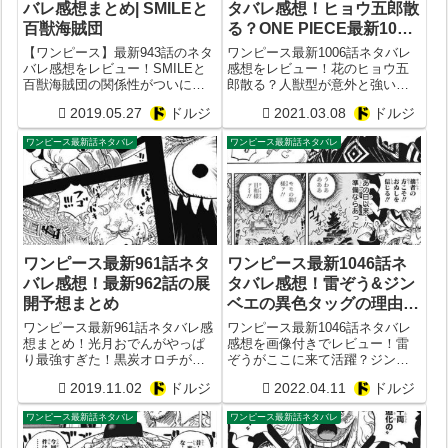
バレ感想まとめ| SMILEと
タバレ感想！ヒョウ五郎散
百獣海賊団
る？ONE PIECE最新1007
話予想
【ワンピース】最新943話のネタ
ワンピース最新1006話ネタバレ
バレ感想をレビュー！SMILEと
感想をレビュー！花のヒョウ五
百獣海賊団の関係性がついに判
郎散る？人獣型が意外と強い？
明！そしてゾロとサンジが久し
最新1007話予想
2019.05.27
ドルジ
2021.03.08
ドルジ
ぶりにタッグを！？
ワンピース最新話ネタバレ
ワンピース最新話ネタバレ
ワンピース最新961話ネタ
ワンピース最新1046話ネ
バレ感想！最新962話の展
タバレ感想！雷ぞう&ジン
開予想まとめ
ベエの異色タッグの理由！
ONE PIECE1047話予想
ワンピース最新961話ネタバレ感
ワンピース最新1046話ネタバレ
想まとめ！光月おでんがやっぱ
感想を画像付きでレビュー！雷
り最強すぎた！黒炭オロチが霜
ぞうがここに来て活躍？ジンベ
月康イエの部下だったことが判
エとまさかのタッグに隠された
2019.11.02
ドルジ
2022.04.11
ドルジ
明！
衝撃の意味とは？ONE
PIECE1047話予想
ワンピース最新話ネタバレ
ワンピース最新話ネタバレ