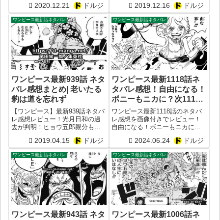
2020.12.21
ドルジ
2019.12.16
ドルジ
最新1000話予想
た時期も判明？
ワンピース最新話ネタバレ
ワンピース最新話ネタバレ
ワンピース最新939話 ネタ
ワンピース最新1118話ネ
バレ感想まとめ| 老いたる
タバレ感想！自由になる！
豹は道を忘れず
ボニーもニカに？次1119
話予想
【ワンピース】最新939話ネタバ
ワンピース最新1118話のネタバ
レ感想レビュー！光月日和の過
レ感想を画像付きでレビュー！
去が判明！ヒョウ五郎親分もま
自由になる！ボニーもニカに？
さかの大覚醒！
次1119話予想
2019.04.15
ドルジ
2024.06.24
ドルジ
ワンピース最新話ネタバレ
ワンピース最新話ネタバレ
ワンピース最新943話 ネタ
ワンピース最新1006話ネ