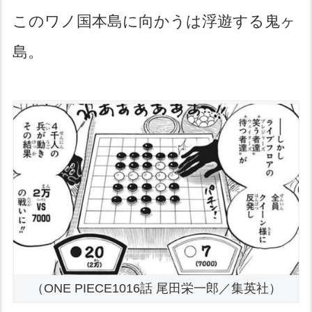
このワノ国本島に向かうは浮遊する鬼ヶ
島。
（ONE PIECE1016話 尾田栄一郎／集英社）