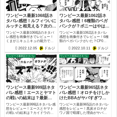
ワンピース最新1068話ネ
ワンピース最新1062話ネ
タバレ感想！ルフィついに
タバレ感想！6種類のベガ
ルッチと相見える？次の
パンクが？ボニーはやは
1069話予想
り？ONE PIECE1063話予
ワンピース最新1068話のネタバ
ワンピース最新1062話ネタバレ
想
レ感想を画像付きでレビュー！
感想を画像付きでレビュー！6種
くまがニキュニキュの能力で逃
類のベガパンクがいた？CP0が
亡？アトラス死す？ルフィとル
まさかの襲来？ボニーはやはり
2022.12.05
ドルジ
2022.10.11
ドルジ
ッチがついに邂逅？次の1069話
くまの娘だった？ONE
予想
PIECE1063話予想
ワンピース最新話ネタバレ
ワンピース最新話ネタバレ
ワンピース最新999話ネタ
ワンピース最新965話ネタ
バレ感想！エースとヤマト
バレ感想！オロチをけしか
の戦いの結末は？最新
けたBBAがヤバすぎワロ
1000話予想
タ！最新966話の展開予想
ワンピース最新999話ネタバレ感
ワンピース最新965話のネタバレ
まとめ！
想をレビュー！エースとヤマト
感想をレビュー！黒炭オロチが
の戦いの結末は？カイドウの悪
ワノ国で暗躍した理由がヤバす
魔の実はウオウオの実だった？
ぎた！モモの助や日和が生まれ