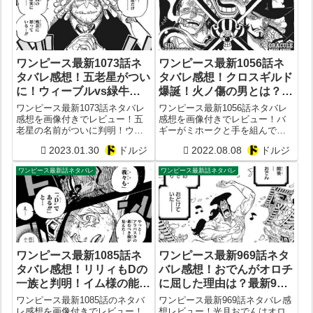
ワンピース最新1073話ネ
ワンピース最新1056話ネ
タバレ感想！五老星がつい
タバレ感想！クロスギルド
に！ウィーブルvs緑牛の
爆誕！火ノ傷の男とは？
結末は？
ONE PIECE1057話予想
ワンピース最新1073話ネタバレ
ワンピース最新1056話ネタバレ
感想を画像付きでレビュー！五
感想を画像付きでレビュー！バ
老星の名前がついに判明！ウィ
ギーがミホークと手を組んでク
ーブルvs緑牛の結末は？やはり
ロスギルドを設立！火ノ傷の男
2023.01.30
ドルジ
2022.08.08
ドルジ
正体は白ひげの人間クローン？
はサボ？シャンクス？ONE
PIECE1057話予想
ワンピース最新話ネタバレ
ワンピース最新話ネタバレ
ワンピース最新1085話ネ
ワンピース最新969話ネタ
タバレ感想！リリィもDの
バレ感想！おでんがオロチ
一族と判明！イム様の能力
に屈した理由は？最新970
が？ワポル大活躍？
話予想まとめ
ワンピース最新1085話のネタバ
ワンピース最新969話ネタバレ感
レ感想を画像付きでレビュー！
想レビュー！光月おでんはオロ