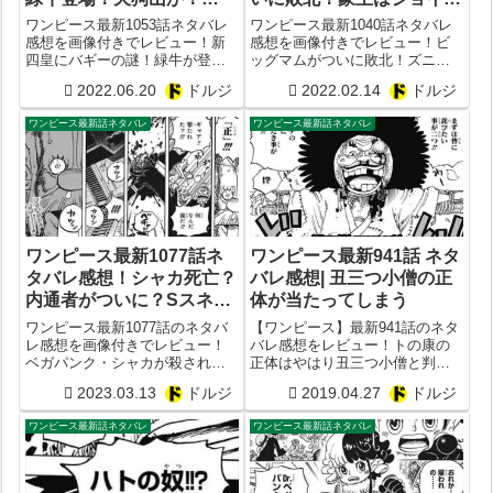
ONE PIECE1054話予想
ーイの仲間？ONE
ワンピース最新1053話ネタバレ
ワンピース最新1040話ネタバレ
PIECE1041話
感想を画像付きでレビュー！新
感想を画像付きでレビュー！ビ
四皇にバギーの謎！緑牛が登
ッグマムがついに敗北！ズニー
場！天狗山飛徹が光月スキヤキ
シャはジョイボーイの仲間と判
2022.06.20
ドルジ
2022.02.14
ドルジ
と判明！ONE PIECE1054話予想
明？ONE PIECE最新1041話予想
ワンピース最新話ネタバレ
ワンピース最新話ネタバレ
ワンピース最新1077話ネ
ワンピース最新941話 ネタ
タバレ感想！シャカ死亡？
バレ感想| 丑三つ小僧の正
内通者がついに？Sスネー
体が当たってしまう
ク可愛すぎ問題
ワンピース最新1077話のネタバ
【ワンピース】最新941話のネタ
レ感想を画像付きでレビュー！
バレ感想をレビュー！トの康の
ベガパンク・シャカが殺され
正体はやはり丑三つ小僧と判
る？果たして裏切り者の正体と
明！しかもモデルは徳川家康だ
2023.03.13
ドルジ
2019.04.27
ドルジ
は？Sスネーク可愛すぎ問題
った!?
ワンピース最新話ネタバレ
ワンピース最新話ネタバレ