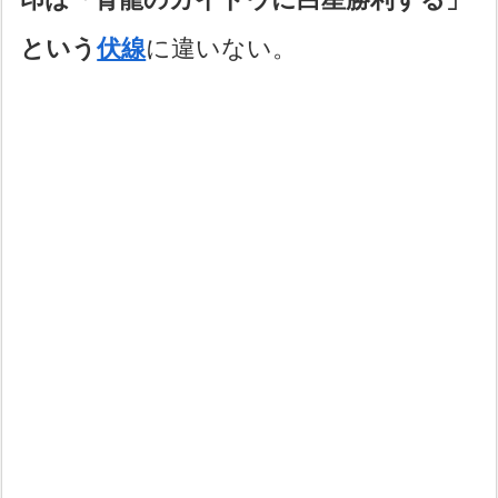
という
伏線
に違いない。