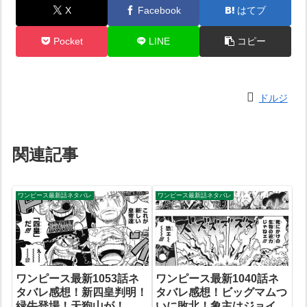
X
Facebook
はてブ
Pocket
LINE
コピー
ドルジ
関連記事
ワンピース最新話ネタバレ
ワンピース最新話ネタバレ
ワンピース最新1053話ネ
ワンピース最新1040話ネ
タバレ感想！新四皇判明！
タバレ感想！ビッグマムつ
緑牛登場！天狗山が！
いに敗北！象主はジョイボ