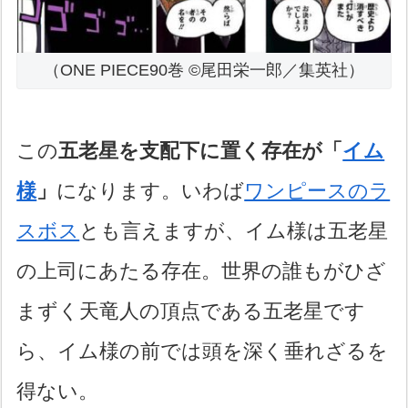
（ONE PIECE90巻 ©尾田栄一郎／集英社）
この
五老星を支配下に置く存在が「
イム
様
」
になります。いわば
ワンピースのラ
スボス
とも言えますが、イム様は五老星
の上司にあたる存在。世界の誰もがひざ
まずく天竜人の頂点である五老星です
ら、イム様の前では頭を深く垂れざるを
得ない。