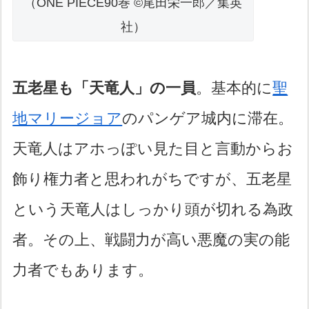
（ONE PIECE90巻 ©尾田栄一郎／集英
社）
五老星も「天竜人」の一員
。基本的に
聖
地マリージョア
のパンゲア城内に滞在。
天竜人はアホっぽい見た目と言動からお
飾り権力者と思われがちですが、五老星
という天竜人はしっかり頭が切れる為政
者。その上、戦闘力が高い悪魔の実の能
力者でもあります。