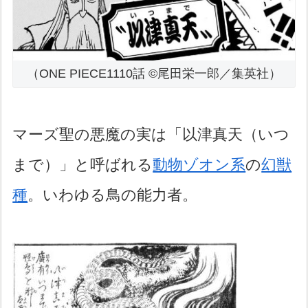
（ONE PIECE1110話 ©尾田栄一郎／集英社）
マーズ聖の悪魔の実は「以津真天（いつ
まで）」と呼ばれる
動物ゾオン系
の
幻獣
種
。いわゆる鳥の能力者。