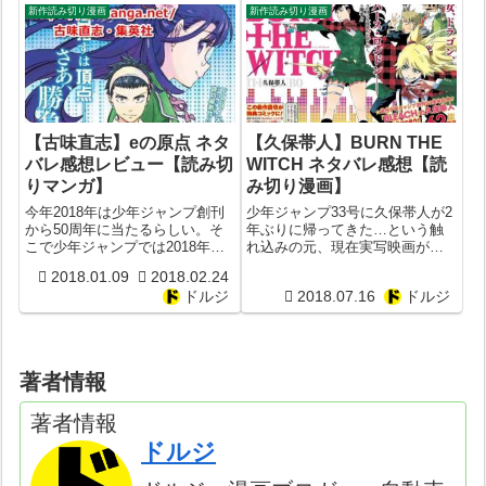
人が裁かれる時代が到来？リュ
と思うんですが、とにかくワン
新作読み切り漫画
新作読み切り漫画
ークの狙いは？
ピースの長期連載を記念して少
年ジャンプでは特別企画が行...
【古味直志】eの原点 ネタ
【久保帯人】BURN THE
バレ感想レビュー【読み切
WITCH ネタバレ感想【読
りマンガ】
み切り漫画】
今年2018年は少年ジャンプ創刊
少年ジャンプ33号に久保帯人が2
から50周年に当たるらしい。そ
年ぶりに帰ってきた…という触
こで少年ジャンプでは2018年で
れ込みの元、現在実写映画が公
様々な読み切りマンガを掲載し
開中の『BLEACH』の作者が読
2018.01.09
2018.02.24
ていく予定。詳しくは「2018年
み切り漫画を掲載したことが話
ドルジ
2018.07.16
ドルジ
の少年ジャンプが楽しみｗｗ
題に。その読み切り漫画のタイ
ｗ」という記事を参照。そこで
トルが『BURN THE WITCH』。
先週木曜日（成人式が月曜にあ
読み方はそのまま「バーン...
った...
著者情報
著者情報
ドルジ