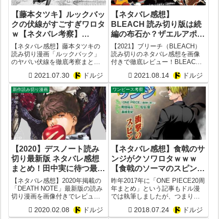
【藤本タツキ】ルックバッ
【ネタバレ感想】
クの伏線がすごすぎワロタ
BLEACH 読み切り版は続
ｗ【ネタバレ考察】
編の布石か？ザエルアポロ
【Don’t Look Back in
とは誰？魂葬例祭とは？黒
【ネタバレ感想】藤本タツキの
【2021】ブリーチ（BLEACH）
Anger】【京アニ放火事
崎かずい（一勇）は獄頤鳴
読み切り漫画「ルックバック」
読み切りのネタバレ感想を画像
のヤバい伏線を徹底考察まと
付きで徹底レビュー！BLEACH
件】【読み切り漫画レビュ
鳴編の主役？【ブリーチ
め！京都アニメーション放火殺
続編の布石か？ザエルアポロと
ー感想】
20周年】【2021】
2021.07.30
ドルジ
2021.08.14
ドルジ
人事件をネタにして炎上？
は誰？魂葬例祭とは？黒崎かず
OASISのDon't Look Back in
い（一勇）が次の獄頤鳴鳴編の
新作読み切り漫画
ワンピース考察
Angerとの関係は？【感想レビュ
主役と確定？
ー】
【2020】デスノート読み
【ネタバレ感想】食戟のサ
切り最新版 ネタバレ感想
ンジがクソワロタｗｗｗ
まとめ！田中実に待つ最後
【食戟のソーマのスピンオ
の結末は？【画像レビュ
フ漫画】
【ネタバレ感想】2020年掲載の
昨年2017年に「ONE PIECE20周
ー】
「DEATH NOTE」最新版の読み
年まとめ」という記事もドル漫
切り漫画を画像付きでレビュ
では執筆しましたが、つまり今
ー！新たな主人公・田中実の運
年2018年はワンピース21周年
2020.02.08
ドルジ
2018.07.24
ドルジ
命の結末はどうなった？再び悪
目。正直キリの良さは全くない