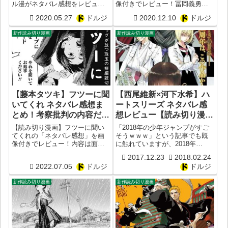
ル漫がネタバレ感想をレビュー
像付きでレビュー！冨岡義勇と
してみた。ユーゲンと女霊学級
胡蝶しのぶのタッグは？煉獄杏
2020.05.27
ドルジ
2020.12.10
ドルジ
は連載化される？
寿郎と甘露寺蜜璃の過去も丸わ
かり？平野稜二は本家鬼滅の刃
新作読み切り漫画
新作読み切り漫画
と比べるとどう？【内容あらす
じ】
【藤本タツキ】フツーに聞
【西尾維新×河下水希】ハ
いてくれ ネタバレ感想ま
ートスリーズ ネタバレ感
とめ！考察批判の内容だっ
想レビュー【読み切り漫
た？面白い？【漫画レビュ
画】
【読み切り漫画】フツーに聞い
「2018年の少年ジャンプがすご
ー】【遠田おと】
てくれの「ネタバレ感想」を画
そうｗｗｗ」という記事でも既
像付きでレビュー！内容は面白
に触れていますが、2018年
い？結末は意味不明？内容あら
（2018年号からのため実質2017
2017.12.23
2018.02.24
すじは？作者は藤本タツキ×遠田
年も含む）以降に展開される読
2022.07.05
ドルジ
ドルジ
おと。掲載サイトは少年ジャン
み切りマンガがかなり豪華。何
ププラス。出版社は集英社。
故なら2018年は少年ジャンプが
新作読み切り漫画
新作読み切り漫画
創刊して50周年目にあたる年...