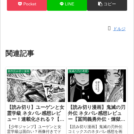
Pocket
LINE
コピー
ドルジ
関連記事
新作読み切り漫画
鬼滅の刃の考察
【読み切り】ユーゲンと女
【読み切り漫画】鬼滅の刃
霊学級 ネタバレ感想レビ
外伝 ネタバレ感想レビュ
ュー！連載化される？【画
ー【冨岡義勇外伝・煉獄杏
像あり】【附田祐斗 佐伯
寿郎外伝・きめつのあい
【少年ジャンプ】ユーゲンと女
【読み切り漫画】鬼滅の刃外伝
俊コンビ】
ま】【平野稜二】
霊学級は面白い？画像付きでド
コミックスのネタバレ感想を画